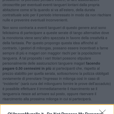
circoscritte per eventuali eventi tangueri lontani dalla propria
abitazione come si fa quando si va all’estero, della durata
contrattuale solo per il periodo interessato in modo da non rischiare
nulle e prevenire eventuali inconvenienti.
Non sono contraria a eventi tangueri di questo genere anzi sono
felicissima di partecipare a queste serate di tango alternative dove
la monotonia viene senz’altro spezzata in favore della creatività e
della fantasia. Per questo propongo questa idea affinché al
contrario, i gestori di milongas, possano essere incentivati a farne
sempre di più e magari con maggior rischi per la popolazione
tanguera. A tal proposito i vari titolari possono stipulare
personalmente delle assicurazioni tanguere magari
facendo
pagare 0.50 centesimi in più
ai partecipanti che, rispetto al
prezzo stabilito per quella serata, sottoscrivono la polizza obbligati
ovviamente di prenotare l’ingresso in milonga così in caso di
“incidente” (sarà cura del milonguero fornire le prove dell’accaduto)
è possibile effettuare il immediatamente il risarcimento se il
tanguero/a riesce ad arrivare sul posto, oppure riservare il
risarcimento alla prossima milonga in cui si parteciperà.
Tali assicurazioni sarebbero utili anche nel caso in cui non si possa
partecipare a eventi prenotati anzitempo per motivi personali