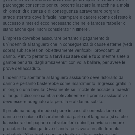
parcheggio consentito per cui occorre lasciare la macchina a molti
chilometri di distanza e di conseguenza attraversare borghi o
strade sterrate dove è facile inciampare e cadere (come del resto è
successo a me) ed ecco necessario che nelle famose “tabelle” ci
siano anche quei rischi considerati “in itinere”.
L’impresa dovrebbe assicurare pertanto il pagamento di
un’indennità al tanguero che in conseguenza di cause esterne (vedi
sopra) subisce lesioni obiettivamente verificabili provocanti un
danno. V’invito pertanto a
farvi scattare delle foto
mentre siete a
gambe per aria, dagli amici venuti con voi a ballare, per avere le
prove dell’accaduto.
L’indennizzo spettante al tanguero assicurato deve ristorarlo dal
danno e pertanto basterebbe come risarcimento l’ingresso gratis in
milonga o una bevuta! Ovviamente se l’incidente accade a maestri
di tango, il discorso cambia notevolmente e il premio assicurativo
deve essere adeguato alla perdita e al danno subito.
Il problema ad ogni modo si pone in caso di contestazione del
danno se richiesto il risarcimento da parte del tanguero (si sa che
le assicurazioni pagano mal volentieri) quindi, conviene sempre
prenotare la milonga dove si andrà per avere un atto formale
probatorio. Si potrebbe pensare inoltre, di fare assicurazioni