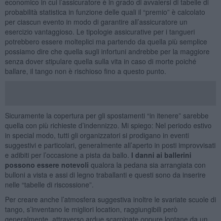
economico in cui l’assicuratore è in grado di avvalersi di tabelle di
probabilità statistica in funzione delle quali il “premio” è calcolato
per ciascun evento in modo di garantire all’assicuratore un
esercizio vantaggioso. Le tipologie assicurative per i tangueri
potrebbero essere molteplici ma partendo da quella più semplice
possiamo dire che quella sugli infortuni andrebbe per la maggiore
senza dover stipulare quella sulla vita in caso di morte poiché
ballare, il tango non è rischioso fino a questo punto.
Sicuramente la copertura per gli spostamenti “in itenere” sarebbe
quella con più richieste d’indennizzo. Mi spiego: Nel periodo estivo
in special modo, tutti gli organizzatori si prodigano in eventi
suggestivi e particolari, generalmente all’aperto in posti improvvisati
e adibiti per l’occasione a pista da ballo.
I danni ai ballerini
possono essere notevoli
qualora la pedana sia arrangiata con
bulloni a vista e assi di legno traballanti e questi sono da inserire
nelle “tabelle di riscossione”.
Per creare anche l’atmosfera suggestiva inoltre le svariate scuole di
tango, s’inventano le migliori location, raggiungibili però
generalmente, attraverso ardue scarpinate oppure lontane da un