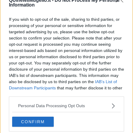
QUInewsMugello.it -
Do Not Process My Personal
garantendo in tal modo la restituzione dell’acconto versato ed
Information
evitando danni ai gestori che in ogni caso, attraverso la riscossione
della piccola quota assicurativa versata da tutti i partecipanti, si
If you wish to opt-out of the sale, sharing to third parties, or
tutela da eventuali perdite di presenze tanguere.
processing of your personal or sensitive information for
Credo anche nel fatto che i ballerini sapendo di non perdere
targeted advertising by us, please use the below opt-out
eventualmente niente sarebbero più incentivati a prenotare senza
section to confirm your selection. Please note that after your
remore poiché tanti sono restii a fare programmi a lunga scadenza.
opt-out request is processed you may continue seeing
Al mondo di oggi è meglio “campare” alla giornata e vivere nel qui e
interest-based ads based on personal information utilized by
ora ci suggerisce lo psicologo e purtroppo come ce lo dimostrano
us or personal information disclosed to third parties prior to
anche i fatti di cronaca.
your opt-out. You may separately opt-out of the further
Maria Caruso
disclosure of your personal information by third parties on the
IAB’s list of downstream participants. This information may
also be disclosed by us to third parties on the
IAB’s List of
Downstream Participants
that may further disclose it to other
third parties.
Personal Data Processing Opt Outs
Se vuoi leggere le notizie principali della Toscana iscriviti alla
Newsletter QUInews - ToscanaMedia.
Arriva gratis tutti i giorni
alle 20:00 direttamente nella tua casella di posta.
CONFIRM
Basta cliccare
QUI