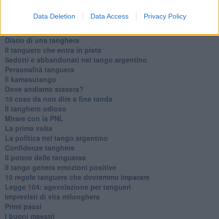
Ti potrebbe interessare anche:
Data Deletion
Data Access
Privacy Policy
Articoli dal Blog “Parole milonguere” di Maria Caruso
Diario di una tanghera
Il tanguero che entra in pista
Sedotti e abbandonati nel tango argentino
Personalità tanguera
Il kamasutango
Dove andiamo stasera?
10 cose da non dire a fine tanda
Il tanghero odioso
Mirare con la PNL
La prima volta
La politica nel tango argentino
Confidenze tanghere
Il potere delle tangueras
Il tango genera emozioni positive
10 regole tanguere che dovremmo imparare
Legge 104: agevolazione per tangueri
Imprevisti di vita milonghera
Primi passi
I buoni maestri