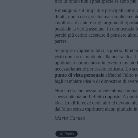
fino in fondo tutti i post specie se sono p
Rimangono sul ring i due principali autori 
difatti, non a caso, si chiama semplicemen
tavolino a discutere sugli argomenti riport
possiede la verità assoluta. In democrazia 
perciò più carino accettare il pensiero alt
parere.
Se proprio vogliamo farci la guerra, limiti
visto non corrispondente alla nostra idea. 
opinione o commento o intervento inviato i
necessariamente per essere criticato. Lo sc
punto di vista personale
affinché l’altro n
fagli cambiare idea o di dimostrare di avere 
Non credo che nessun utente abbia cambiato
spesso otteniamo l’effetto opposto. A quest
idea. Le differenze degli altri ci devono ai
dall’altro senza esprimere alcun giudizio in
Maria Caruso