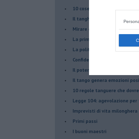
10 cose da non dire a fine ta
Il tanghero odioso
Persona
Mirare con la PNL
La prima volta
La politica nel tango argenti
Confidenze tanghere
Il potere delle tangueras
Il tango genera emozioni posi
10 regole tanguere che dov
Legge 104: agevolazione per 
Imprevisti di vita milonghera
Primi passi
I buoni maestri