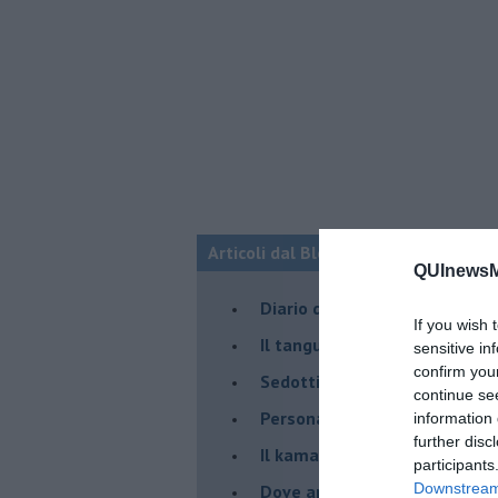
Articoli dal Blog “Parole milonguere
QUInewsMu
Diario di una tanghera
If you wish 
Il tanguero che entra in pista
sensitive in
confirm you
Sedotti e abbandonati nel ta
continue se
Personalità tanguera
information 
further disc
Il kamasutango
participants
Downstream 
Dove andiamo stasera?