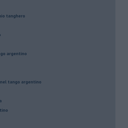
hio tanghero
o
ngo argentino
 nel tango argentino
a
tino