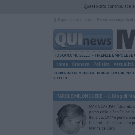
Questo sito contribuisce 
QUI
quotidiano online.
Percorso semplificat
TOSCANA
MUGELLO
FIRENZE
EMPOLESE
Home
Cronaca
Politica
Attualità
BARBERINO DI MUGELLO
BORGO SAN LORENZO
VICCHIO
PAROLE MILONGUERE — il Blog di Ma
MARIA CARUSO - “Una vita da 
primo cielo a San Felipe in 
Italia dal 1977 e per tre ann
le parole che le passano p
Marina de Caro