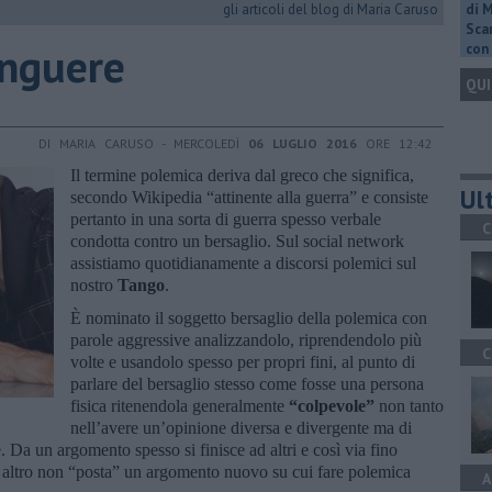
gli articoli del blog di Maria Caruso
di 
Scar
anguere
con 
QUI
DI MARIA CARUSO - MERCOLEDÌ
06 LUGLIO 2016
ORE 12:42
Il termine polemica deriva dal greco che significa,
Ult
secondo Wikipedia “attinente alla guerra” e consiste
pertanto in una sorta di guerra spesso verbale
C
condotta contro un bersaglio. Sul social network
assistiamo quotidianamente a discorsi polemici sul
nostro
Tango
.
È nominato il soggetto bersaglio della polemica con
parole aggressive analizzandolo, riprendendolo più
C
volte e usandolo spesso per propri fini, al punto di
parlare del bersaglio stesso come fosse una persona
fisica ritenendola generalmente
“colpevole”
non tanto
nell’avere un’opinione diversa e divergente ma di
. Da un argomento spesso si finisce ad altri e così via fino
n altro non “posta” un argomento nuovo su cui fare polemica
A