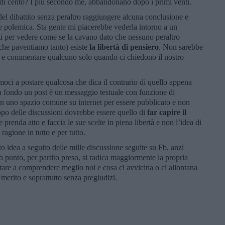
iù di cento? I più secondo me, abbandonano dopo i primi venti.
del dibattito senza peraltro raggiungere alcuna conclusione e
te polemica. Sta gente mi piacerebbe vederla intorno a un
ati per vedere come se la cavano dato che nessuno peraltro
(che paventiamo tanto) esiste
la libertà di pensiero
. Non sarebbe
rui e commentare qualcuno solo quando ci chiedono il nostro
amoci a postare qualcosa che dica il contrario di quello appena
In fondo un post è un messaggio testuale con funzione di
n uno spazio comune su internet per essere pubblicato e non
opo delle discussioni dovrebbe essere quello di
far capire il
e prenda atto e faccia le sue scelte in piena libertà e non l’idea di
ragione in tutto e per tutto.
 idea a seguito delle mille discussione seguite su Fb, anzi
o punto, per partito preso, si radica maggiormente la propria
utare a comprendere meglio noi e cosa ci avvicina o ci allontana
 merito e soprattutto senza pregiudizi.