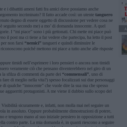
e e i dibattiti ameni fatti fra amici dove possiamo anche
argomento incriminato? Il fatto accade così: un utente
tanguero
tenuto degno di essere oggetto di discussione per vedere cosa ne
e è seguito secondo me) a mo’ di domanda innocente. A quel
A
gorie. I “mi piace” sono i più gettonati. Chi mette mi piace può
o il post ma ci tiene a far vedere che partecipa, ha letto il post
 per non farsi
“nemici”
tangueri e quindi diminuire le
 si riconoscono poiché mettono mi piace a tutto anche alle risposte
ppure timidi nell’esprimere i loro pensieri o ancora non timidi
essero veramente ciò che pensano diventerebbero nel giro di un
la sfilza di commenti da parte dei
“commensali”
, uno di
da fare di meglio nella vita?) spesso focalizzati sui due personaggi
e di qualche “innocente” che vuole dire la sua ma che spesso
 agguerriti protagonisti. A me viene il dubbio sullo scopo del
?
Visibilità sicuramente e, infatti, non molla mai nel seguire un
rola in assoluto. Oppure probabilmente dimostrazioni di potere,
no e tengono mano al suo iniziale pensiero in opposizione a tutti
ella contro parte. La mia domanda è, in quanti riescono a seguire