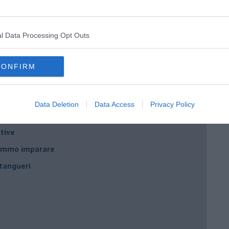
nda
l Data Processing Opt Outs
CONFIRM
no
Data Deletion
Data Access
Privacy Policy
tive
remmo imparare
tangueri