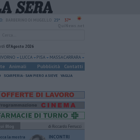
25°
37°
O:
BARBERINO DI MUGELLO
QuiNews.net
rdì
07 Agosto 2026
LIVORNO
LUCCA
PISA
MASSA CARRARA
ste
Animali
Pubblicità
Contatti
O
SCARPERIA - SAN PIERO A SIEVE
VAGLIA
ui Blog
di Riccardo Ferrucci
INCONTRI
ucca la mostra