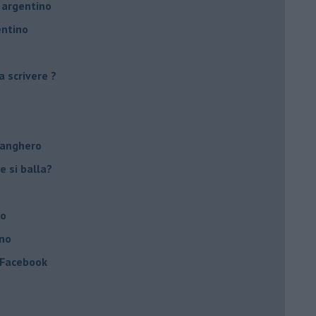
 argentino
entino
a scrivere ?
tanghero
e si balla?
no
ino
a Facebook