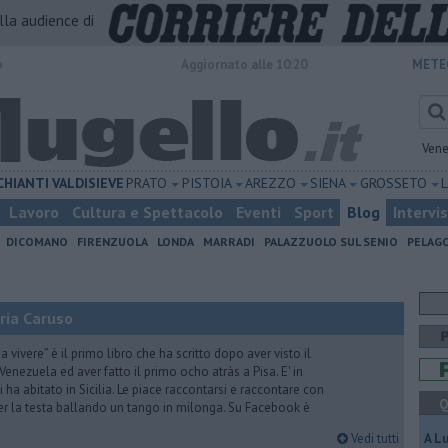
alla audience di
o
Aggiornato alle 10:20
METE
Vene
CHIANTI
VALDISIEVE
PRATO
PISTOIA
AREZZO
SIENA
GROSSETO
Lavoro
Cultura e Spettacolo
Eventi
Sport
Blog
Intervi
DICOMANO
FIRENZUOLA
LONDA
MARRADI
PALAZZUOLO SUL SENIO
PELAG
ria Caruso
vivere” è il primo libro che ha scritto dopo aver visto il
Venezuela ed aver fatto il primo ocho atràs a Pisa. E' in
i ha abitato in Sicilia. Le piace raccontarsi e raccontare con
Q
er la testa ballando un tango in milonga. Su Facebook è
Vedi tutti
A L