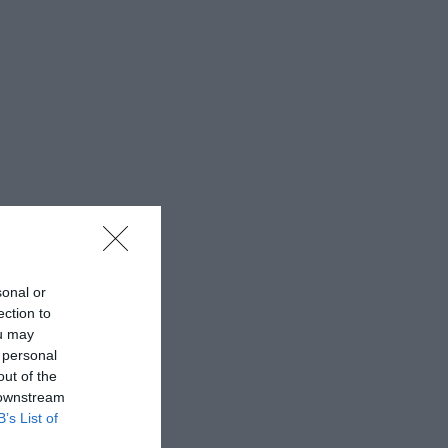
sonal or
ection to
ou may
 personal
out of the
 downstream
B’s List of