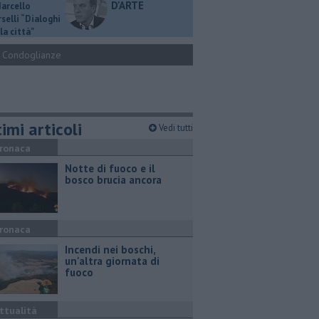
D'ARTE
Marcello
selli “Dialoghi
la città"
Condoglianze
imi articoli
Vedi tutti
ronaca
Notte di fuoco e il
bosco brucia ancora
ronaca
Incendi nei boschi,
un'altra giornata di
fuoco
ttualità