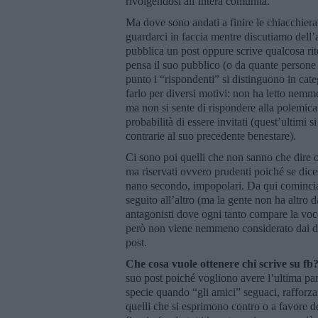
rivolgendosi all’intera comunità.
Ma dove sono andati a finire le chiacchierat
guardarci in faccia mentre discutiamo dell’
pubblica un post oppure scrive qualcosa ri
pensa il suo pubblico (o da quante person
punto i “rispondenti” si distinguono in cate
farlo per diversi motivi: non ha letto nemmen
ma non si sente di rispondere alla polemica
probabilità di essere invitati (quest’ultimi
contrarie al suo precedente benestare).
Ci sono poi quelli che non sanno che dire o
ma riservati ovvero prudenti poiché se dic
nano secondo, impopolari. Da qui comincia 
seguito all’altro (ma la gente non ha altro 
antagonisti dove ogni tanto compare la voc
però non viene nemmeno considerato dai due
post.
Che cosa vuole ottenere chi scrive su fb
suo post poiché vogliono avere l’ultima pa
specie quando “gli amici” seguaci, rafforza
quelli che si esprimono contro o a favore d