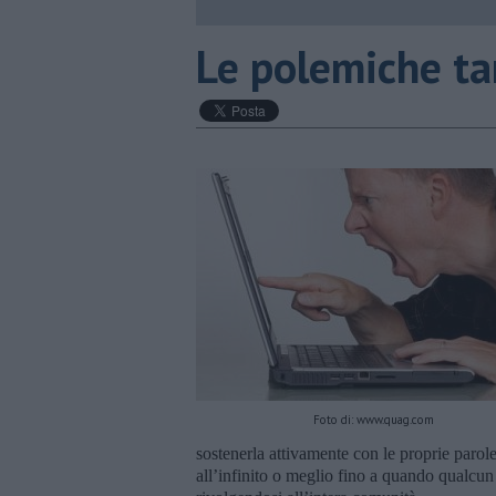
Le polemiche t
Foto di: www.quag.com
sostenerla attivamente con le proprie parole
all’infinito o meglio fino a quando qualcu