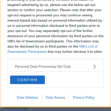
Ecco perché Gesù e il Verbo del tango rimarranno eternamente
targeted advertising by us, please use the below opt-out
viventi.
section to confirm your selection. Please note that after your
Maria Caruso
opt-out request is processed you may continue seeing
interest-based ads based on personal information utilized by
us or personal information disclosed to third parties prior to
your opt-out. You may separately opt-out of the further
disclosure of your personal information by third parties on the
IAB’s list of downstream participants. This information may
Se vuoi leggere le notizie principali della Toscana iscriviti alla
also be disclosed by us to third parties on the
IAB’s List of
Newsletter QUInews - ToscanaMedia.
Arriva gratis tutti i giorni
Downstream Participants
that may further disclose it to other
alle 20:00 direttamente nella tua casella di posta.
third parties.
Basta cliccare
QUI
Personal Data Processing Opt Outs
Ti potrebbe interessare anche:
CONFIRM
Articoli dal Blog “Parole milonguere” di Maria Caruso
Diario di una tanghera
Il tanguero che entra in pista
Sedotti e abbandonati nel tango argentino
Data Deletion
Data Access
Privacy Policy
Personalità tanguera
Il kamasutango