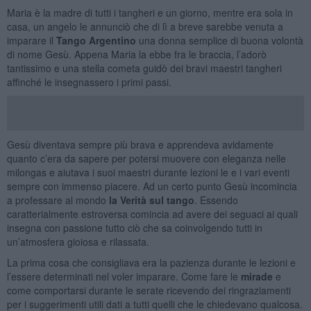
Maria è la madre di tutti i tangheri e un giorno, mentre era sola in
casa, un angelo le annunciò che di lì a breve sarebbe venuta a
imparare il
Tango Argentino
una donna semplice di buona volontà
di nome Gesù. Appena Maria la ebbe fra le braccia, l’adorò
tantissimo e una stella cometa guidò dei bravi maestri tangheri
affinché le insegnassero i primi passi.
Gesù diventava sempre più brava e apprendeva avidamente
quanto c’era da sapere per potersi muovere con eleganza nelle
milongas e aiutava i suoi maestri durante lezioni le e i vari eventi
sempre con immenso piacere. Ad un certo punto Gesù incomincia
a professare al mondo
la Verità sul tango
. Essendo
caratterialmente estroversa comincia ad avere dei seguaci ai quali
insegna con passione tutto ciò che sa coinvolgendo tutti in
un’atmosfera gioiosa e rilassata.
La prima cosa che consigliava era la pazienza durante le lezioni e
l’essere determinati nel voler imparare. Come fare le
mirade
e
come comportarsi durante le serate ricevendo dei ringraziamenti
per i suggerimenti utili dati a tutti quelli che le chiedevano qualcosa.