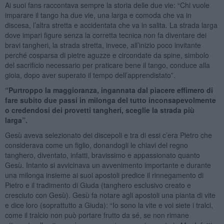
Ai suoi fans raccontava sempre la storia delle due vie: “Chi vuole
imparare il tango ha due vie, una larga e comoda che va in
discesa, l’altra stretta e accidentata che va in salita. La strada larga
dove impari figure senza la corretta tecnica non fa diventare dei
bravi tangheri, la strada stretta, invece, all’inizio poco invitante
perché cosparsa di pietre aguzze e circondate da spine, simbolo
del sacrificio necessario per praticare bene il tango, conduce alla
gioia, dopo aver superato il tempo dell’apprendistato”.
“Purtroppo la maggioranza, ingannata dal piacere effimero di
fare subito due passi in milonga del tutto inconsapevolmente
o credendosi dei provetti tangheri, sceglie la strada più
larga”.
Gesù aveva selezionato dei discepoli e tra di essi c’era Pietro che
considerava come un figlio, donandogli le chiavi del regno
tanghero, diventato, infatti, bravissimo e appassionato quanto
Gesù. Intanto si avvicinava un avvenimento importante e durante
una milonga insieme ai suoi apostoli predice il rinnegamento di
Pietro e il tradimento di Giuda (tanghero esclusivo creato e
cresciuto con Gesù). Gesù fa notare agli apostoli una pianta di vite
e dice loro (soprattutto a Giuda): “Io sono la vite e voi siete i tralci,
come il tralcio non può portare frutto da sé, se non rimane