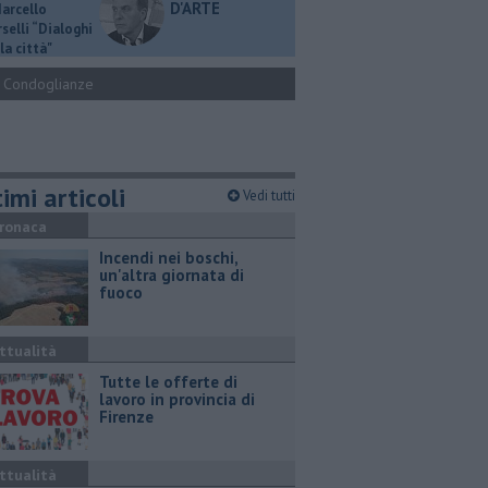
D'ARTE
Marcello
selli “Dialoghi
la città"
Condoglianze
imi articoli
Vedi tutti
ronaca
Incendi nei boschi,
un'altra giornata di
fuoco
ttualità
​Tutte le offerte di
lavoro in provincia di
Firenze
ttualità