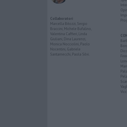
Inte
Opi
Imp
Collaboratori
Pro
Marcella Bitozzi, Sergio
Braccini, Michele Bufalino,
Valentina Caffieri, Linda
CO
Giuliani, Dina Laurenzi,
Bar
Monica Nocciolini, Paolo
Bor
Nocentini, Gabriele
Dic
Santarnecchi, Paola Silvi.
Fir
Lon
Mar
Pal
Pel
Scar
Vagl
Vicc