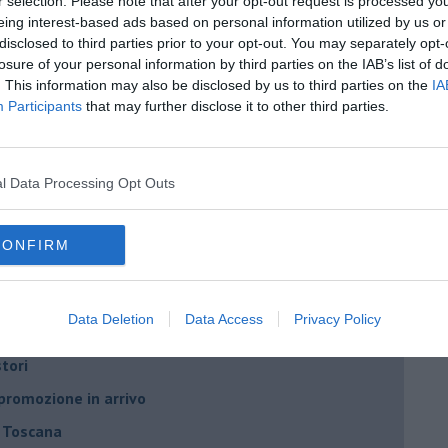
oratorio che fa bene alla salute
r selection. Please note that after your opt-out request is processed y
eing interest-based ads based on personal information utilized by us or
festa della Birra di Mare
disclosed to third parties prior to your opt-out. You may separately opt-
losure of your personal information by third parties on the IAB’s list of
le vincenti toscane
. This information may also be disclosed by us to third parties on the
IA
 passa di proprietà
Participants
that may further disclose it to other third parties.
e ama la birra
ri toscani
l Data Processing Opt Outs
Recchiuti di Opperbacco
izio Di Rado
CONFIRM
scano
olda
Data Deletion
Data Access
Privacy Policy
stori
 promozione in arrivo
n Toscana