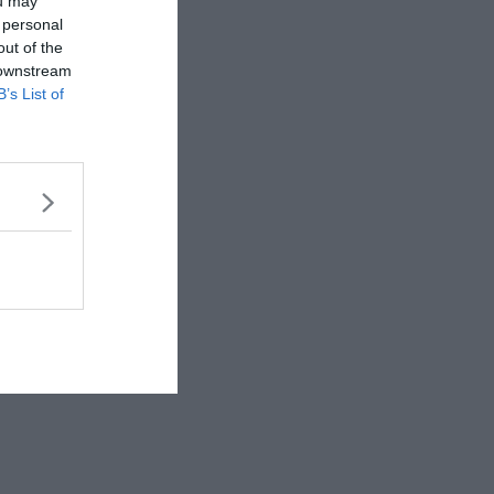
ou may
 personal
out of the
 downstream
B’s List of