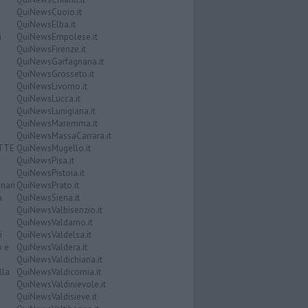
QuiNewsCuoio.it
QuiNewsElba.it
i
QuiNewsEmpolese.it
QuiNewsFirenze.it
QuiNewsGarfagnana.it
QuiNewsGrosseto.it
QuiNewsLivorno.it
QuiNewsLucca.it
QuiNewsLunigiana.it
QuiNewsMaremma.it
QuiNewsMassaCarrara.it
ATTE
QuiNewsMugello.it
QuiNewsPisa.it
QuiNewsPistoia.it
nari
QuiNewsPrato.it
a
QuiNewsSiena.it
QuiNewsValbisenzio.it
QuiNewsValdarno.it
i
QuiNewsValdelsa.it
o e
QuiNewsValdera.it
QuiNewsValdichiana.it
lla
QuiNewsValdicornia.it
QuiNewsValdinievole.it
QuiNewsValdisieve.it