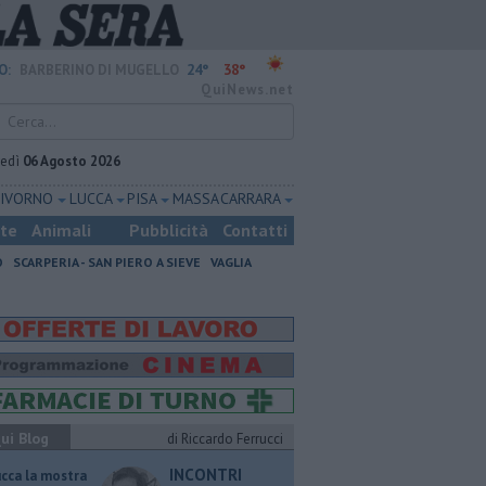
24°
38°
O:
BARBERINO DI MUGELLO
QuiNews.net
vedì
06 Agosto 2026
LIVORNO
LUCCA
PISA
MASSA CARRARA
ste
Animali
Pubblicità
Contatti
O
SCARPERIA - SAN PIERO A SIEVE
VAGLIA
ui Blog
di Riccardo Ferrucci
INCONTRI
ucca la mostra