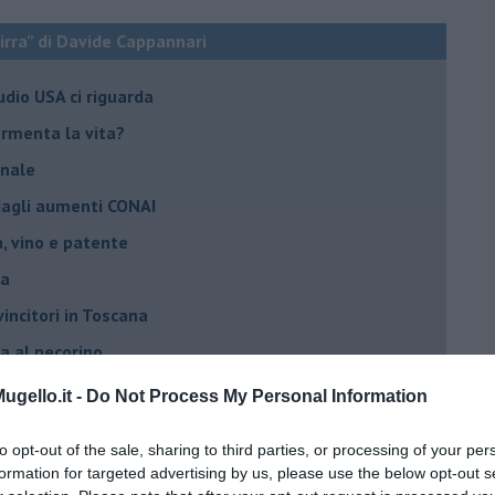
birra” di Davide Cappannari
tudio USA ci riguarda
fermenta la vita?
anale
 dagli aumenti CONAI
ra, vino e patente
la
vincitori in Toscana
ra al pecorino
a il 20 ottobre
gello.it -
Do Not Process My Personal Information
rra toscana
to opt-out of the sale, sharing to third parties, or processing of your per
irrificio J63
formation for targeted advertising by us, please use the below opt-out s