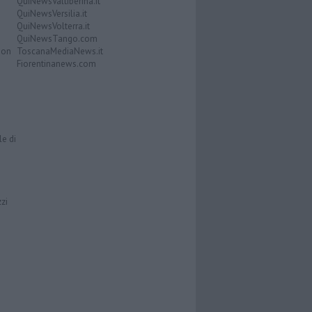
QuiNewsValtiberina.it
QuiNewsVersilia.it
QuiNewsVolterra.it
QuiNewsTango.com
Don
ToscanaMediaNews.it
Fiorentinanews.com
le di
zzi