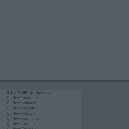
IL NETWORK QuiNews.net
QuiNewsAbetone.it
QuiNewsAmiata.it
QuiNewsAnimali.it
QuiNewsArezzo.it
QuiNewsCasentino.it
QuiNewsCecina.it
QuiNewsChianti.it