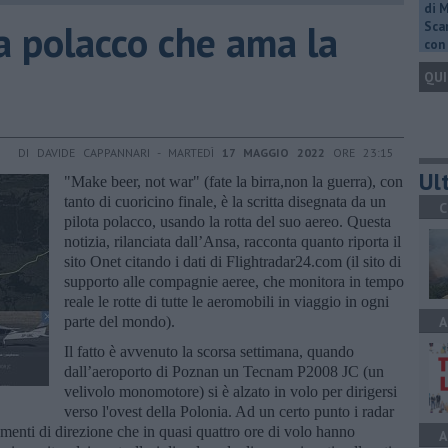
di 
sta polacco che ama la
Scar
con 
QUI
DI DAVIDE CAPPANNARI - MARTEDÌ
17 MAGGIO 2022
ORE 23:15
Ult
"Make beer, not war" (fate la birra,non la guerra), con
tanto di cuoricino finale, è la scritta disegnata da un
C
pilota polacco, usando la rotta del suo aereo. Questa
notizia, rilanciata dall’Ansa, racconta quanto riporta il
sito Onet citando i dati di Flightradar24.com (il sito di
supporto alle compagnie aeree, che monitora in tempo
reale le rotte di tutte le aeromobili in viaggio in ogni
parte del mondo).
A
Il fatto è avvenuto la scorsa settimana, quando
dall’aeroporto di Poznan un Tecnam P2008 JC (un
velivolo monomotore) si è alzato in volo per dirigersi
verso l'ovest della Polonia. Ad un certo punto i radar
menti di direzione che in quasi quattro ore di volo hanno
A