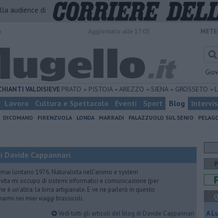
alla audience di
o
Aggiornato alle 17:05
METE
Gio
CHIANTI
VALDISIEVE
PRATO
PISTOIA
AREZZO
SIENA
GROSSETO
Lavoro
Cultura e Spettacolo
Eventi
Sport
Blog
Intervi
DICOMANO
FIRENZUOLA
LONDA
MARRADI
PALAZZUOLO SUL SENIO
PELAG
i Davide Cappannari
rmai lontano 1976. Naturalista nell’animo e system
vita mi occupo di sistemi informatici e comunicazione (per
e è un’altra: la birra artigianale. E ve ne parlerò in questo
Q
rmi nei miei viaggi brassicoli.
Vedi tutti gli articoli del blog di Davide Cappannari
A L