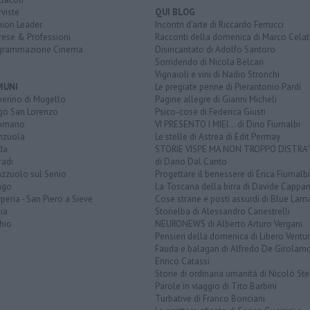
rviste
QUI BLOG
nion Leader
Incontri d'arte di Riccardo Ferrucci
rese & Professioni
Racconti della domenica di Marco Celat
grammazione Cinema
Disincantato di Adolfo Santoro
Sorridendo di Nicola Belcari
Vignaioli e vini di Nadio Stronchi
MUNI
Le pregiate penne di Pierantonio Pardi
berino di Mugello
Pagine allegre di Gianni Micheli
go San Lorenzo
Psico-cose di Federica Giusti
omano
VI PRESENTO I MIEI... di Dino Fiumalbi
enzuola
Le stelle di Astrea di Edit Permay
da
STORIE VISPE MA NON TROPPO DISTR
radi
di Dario Dal Canto
azzuolo sul Senio
Progettare il benessere di Erica Fiumalbi
ago
La Toscana della birra di Davide Cappan
peria - San Piero a Sieve
Cose strane e posti assurdi di Blue Lam
ia
Storielba di Alessandro Canestrelli
hio
NEURONEWS di Alberto Arturo Vergani
Pensieri della domenica di Libero Ventur
Fauda e balagan di Alfredo De Girolam
Enrico Catassi
Storie di ordinaria umanità di Nicolò Ste
Parole in viaggio di Tito Barbini
Turbative di Franco Bonciani