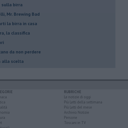
 sulla birra
lli, Mr. Brewing Bad
ti la birra in casa
ra, la classifica
ori
oscano da non perdere
a alla scelta
EGORIE
RUBRICHE
naca
Le notizie di oggi
tica
Più Letti della settimana
alità
Più Letti del mese
nomia
Archivio Notizie
ura
Persone
rt
Toscani in TV
tacoli