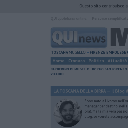
Questo sito contribuisce 
QUI
quotidiano online.
Percorso semplificat
TOSCANA
MUGELLO
FIRENZE
EMPOLESE
Home
Cronaca
Politica
Attualità
BARBERINO DI MUGELLO
BORGO SAN LORENZO
VICCHIO
LA TOSCANA DELLA BIRRA — il Blog d
Sono nato a Livorno nell’o
manager per destino, nella 
ora). Ma la mia vera passion
blog, se vorrete accompagna