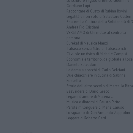
Lo scrittore sfigato di Enrico Guerrini e
Gordiano Lupi
Raccontare di Gusto di Rubina Rovini
Legalità e non solo di Salvatore Calleri
Shalom La Cultura della Solidarietà di 
Andrea Pio Cristiani
VERSI-AMO di Chi mette al centro la
persona
Eureka! di Nausica Manzi
Tabasco senza filtro di Tabasco n.6
Ci vuole un fisico di Michele Campisi
Economia e territorio, da globale a loca
Daniele Salvadori
La dama a scacchi di Carlo Belciani
Due chiacchiere in cucina di Sabrina
Rossello
Storie dell'altro secolo di Marcella Bito
Easy ridere di Dario Greco
Legami d'amore di Malena ...
Musica e dintorni di Fausto Pirìto
Parole milonguere di Maria Caruso
Lo sguardo di Don Armando Zappolini
Leggere di Roberto Cerri