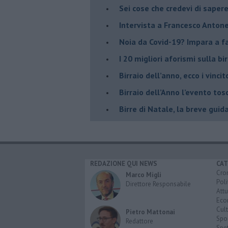
Sei cose che credevi di sapere
Intervista a Francesco Antone
Noia da Covid-19? Impara a far
I 20 migliori aforismi sulla bir
​Birraio dell’anno, ecco i vincit
​Birraio dell’Anno l’evento t
Birre di Natale, la breve guid
REDAZIONE QUI NEWS
CAT
Cro
Marco Migli
Poli
Direttore Responsabile
Attu
Eco
Cult
Pietro Mattonai
Spo
Redattore
Spet