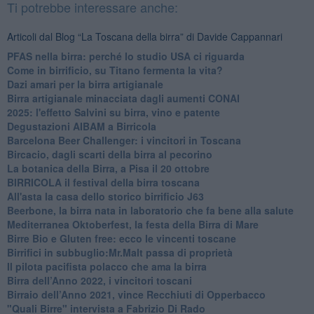
Ti potrebbe interessare anche:
Articoli dal Blog “La Toscana della birra” di Davide Cappannari
​PFAS nella birra: perché lo studio USA ci riguarda
​Come in birrificio, su Titano fermenta la vita?
Dazi amari per la birra artigianale
​Birra artigianale minacciata dagli aumenti CONAI
​2025: l'effetto Salvini su birra, vino e patente
​Degustazioni AIBAM a Birricola
​Barcelona Beer Challenger: i vincitori in Toscana
Bircacio, dagli scarti della birra al pecorino
​La botanica della Birra, a Pisa il 20 ottobre
BIRRICOLA il festival della birra toscana
​All'asta la casa dello storico birrificio J63
Beerbone, la birra nata in laboratorio che fa bene alla salute
Mediterranea Oktoberfest, la festa della Birra di Mare
​Birre Bio e Gluten free: ecco le vincenti toscane
​Birrifici in subbuglio:Mr.Malt passa di proprietà
​Il pilota pacifista polacco che ama la birra
​Birra dell’Anno 2022, i vincitori toscani
Birraio dell’Anno 2021, vince Recchiuti di Opperbacco
"Quali Birre" intervista a Fabrizio Di Rado