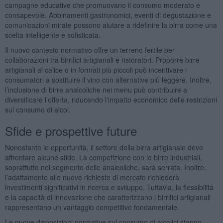
campagne educative che promuovano il consumo moderato e
consapevole. Abbinamenti gastronomici, eventi di degustazione e
comunicazioni mirate possono aiutare a ridefinire la birra come una
scelta intelligente e sofisticata.
Il nuovo contesto normativo offre un terreno fertile per
collaborazioni tra birrifici artigianali e ristoratori. Proporre birre
artigianali al calice o in formati più piccoli può incentivare i
consumatori a sostituire il vino con alternative più leggere. Inoltre,
l’inclusione di birre analcoliche nei menu può contribuire a
diversificare l’offerta, riducendo l'impatto economico delle restrizioni
sul consumo di alcol.
Sfide e prospettive future
Nonostante le opportunità, il settore della birra artigianale deve
affrontare alcune sfide. La competizione con le birre industriali,
soprattutto nel segmento delle analcoliche, sarà serrata. Inoltre,
l’adattamento alle nuove richieste di mercato richiederà
investimenti significativi in ricerca e sviluppo. Tuttavia, la flessibilità
e la capacità di innovazione che caratterizzano i birrifici artigianali
rappresentano un vantaggio competitivo fondamentale.
Le nuove disposizioni normative sul consumo di alcolici stanno