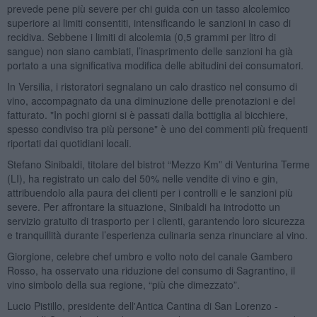
prevede pene più severe per chi guida con un tasso alcolemico
superiore ai limiti consentiti, intensificando le sanzioni in caso di
recidiva. Sebbene i limiti di alcolemia (0,5 grammi per litro di
sangue) non siano cambiati, l’inasprimento delle sanzioni ha già
portato a una significativa modifica delle abitudini dei consumatori.
In Versilia, i ristoratori segnalano un calo drastico nel consumo di
vino, accompagnato da una diminuzione delle prenotazioni e del
fatturato. "In pochi giorni si è passati dalla bottiglia al bicchiere,
spesso condiviso tra più persone" è uno dei commenti più frequenti
riportati dai quotidiani locali.
Stefano Sinibaldi, titolare del bistrot “Mezzo Km” di Venturina Terme
(LI), ha registrato un calo del 50% nelle vendite di vino e gin,
attribuendolo alla paura dei clienti per i controlli e le sanzioni più
severe. Per affrontare la situazione, Sinibaldi ha introdotto un
servizio gratuito di trasporto per i clienti, garantendo loro sicurezza
e tranquillità durante l’esperienza culinaria senza rinunciare al vino.
Giorgione, celebre chef umbro e volto noto del canale Gambero
Rosso, ha osservato una riduzione del consumo di Sagrantino, il
vino simbolo della sua regione, “più che dimezzato”.
Lucio Pistillo, presidente dell'Antica Cantina di San Lorenzo -