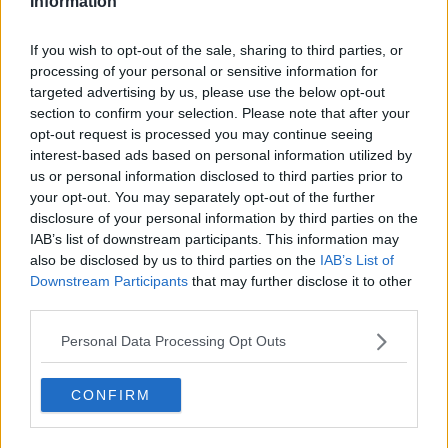
nello Stato di Washington
. Qui ha sede
Yakima Chief Hops
, uno
Information
dei produttori leader mondiali, noto per varietà come Citra, Mosaic,
Simcoe, Amarillo e per l’innovativa linea Cryo Hops®, ottenuta
If you wish to opt-out of the sale, sharing to third parties, or
tramite criogenia per concentrare al massimo oli essenziali e
processing of your personal or sensitive information for
resine. Questi luppoli, indispensabili per conferire aroma e pulizia ai
targeted advertising by us, please use the below opt-out
moderni stili americani, sono oggi una componente insostituibile
section to confirm your selection. Please note that after your
della produzione italiana di qualità. Se l’imposizione dei dazi
opt-out request is processed you may continue seeing
dovesse estendersi o se i flussi logistici transatlantici dovessero
interest-based ads based on personal information utilized by
subire interruzioni, i birrifici italiani si troverebbero di fronte a due
us or personal information disclosed to third parties prior to
scenari: una drastica impennata dei costi delle materie prime o la
your opt-out. You may separately opt-out of the further
necessità di riformulare ricette e stili con luppoli alternativi, spesso
disclosure of your personal information by third parties on the
europei, che però non replicano la complessità aromatica e la resa
IAB’s list of downstream participants. This information may
dei corrispettivi americani.
also be disclosed by us to third parties on the
IAB’s List of
Le conseguenze sarebbero molteplici. Non solo verrebbero colpiti i
Downstream Participants
that may further disclose it to other
margini economici delle imprese, soprattutto quelle più piccole, ma
third parties.
si rischierebbe anche un abbassamento qualitativo del prodotto
finale e un indebolimento della reputazione acquisita negli ultimi
Personal Data Processing Opt Outs
anni dalla birra artigianale italiana sui mercati internazionali. In
particolare, le birre destinate all’export – proprio quelle in stile
americano, confezionate spesso in lattina per meglio conservare la
CONFIRM
freschezza del luppolo – potrebbero diventare meno competitive
per un ulteriore motivo: l’aumento del costo dell’alluminio.