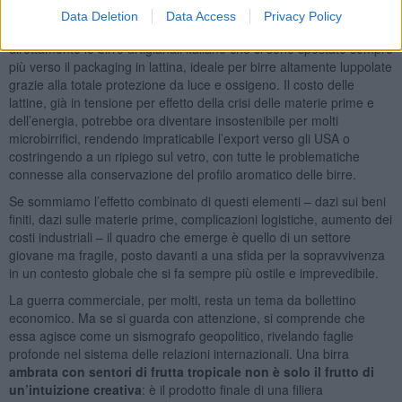
Trump ha infatti imposto un dazio del 25% su tutte le birre in lattina
Data Deletion
Data Access
Privacy Policy
importate e sulle lattine vuote in alluminio. Questo colpisce
direttamente le birre artigianali italiane che si sono spostate sempre
più verso il packaging in lattina, ideale per birre altamente luppolate
grazie alla totale protezione da luce e ossigeno. Il costo delle
lattine, già in tensione per effetto della crisi delle materie prime e
dell’energia, potrebbe ora diventare insostenibile per molti
microbirrifici, rendendo impraticabile l’export verso gli USA o
costringendo a un ripiego sul vetro, con tutte le problematiche
connesse alla conservazione del profilo aromatico delle birre.
Se sommiamo l’effetto combinato di questi elementi – dazi sui beni
finiti, dazi sulle materie prime, complicazioni logistiche, aumento dei
costi industriali – il quadro che emerge è quello di un settore
giovane ma fragile, posto davanti a una sfida per la sopravvivenza
in un contesto globale che si fa sempre più ostile e imprevedibile.
La guerra commerciale, per molti, resta un tema da bollettino
economico. Ma se si guarda con attenzione, si comprende che
essa agisce come un sismografo geopolitico, rivelando faglie
profonde nel sistema delle relazioni internazionali. Una birra
ambrata con sentori di frutta tropicale non è solo il frutto di
un’intuizione creativa
: è il prodotto finale di una filiera