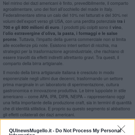
Nel mirino dei dazi americani è finito, prevedibilmente, il comparto
agroalimentare, uno dei fiori all’occhiello del made in Italy.
Federalimentare stima un calo del 10% nei fatturati e del 30% nei
volumi dell’export verso gli USA, con una perdita potenziale
tra i
700 e gli 800 milioni di euro
. I prodotti più colpiti sono il
vino
,
l’olio extravergine d’oliva, la pasta, i formaggi e le salse
pronte
. Tuttavia, l’impatto della guerra commerciale non si limita
alle eccellenze più note. Esistono interi settori di nicchia, ma
strategici per la trasformazione agroindustriale, che rischiano di
essere travolti da effetti indiretti altrettanto gravi. Tra questi, il
comparto della birra artigianale.
Il mondo della birra artigianale italiana è cresciuto in modo
esponenziale negli ultimi due decenni, trasformando un settore
prima marginale in un laboratorio di sperimentazione, cultura
gastronomica e innovazione produttiva. Le birre luppolate in stile
americano – come APA, IPA, DIPA, NEIPA – rappresentano oggi
una fetta importante della produzione craft, sia in termini di quantità
che di identità stilistica. E proprio su questo segmento si abbattono
gli effetti collaterali dei dazi americani.
Uno degli elementi chiave della birra luppolata è il luppolo
statunitense, in particolare quello coltivato nella
Yakima Valley,
QUInewsMugello.it -
Do Not Process My Personal