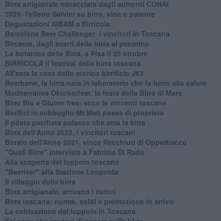
​Birra artigianale minacciata dagli aumenti CONAI
​2025: l'effetto Salvini su birra, vino e patente
​Degustazioni AIBAM a Birricola
​Barcelona Beer Challenger: i vincitori in Toscana
Bircacio, dagli scarti della birra al pecorino
​La botanica della Birra, a Pisa il 20 ottobre
BIRRICOLA il festival della birra toscana
​All'asta la casa dello storico birrificio J63
Beerbone, la birra nata in laboratorio che fa bene alla salute
Mediterranea Oktoberfest, la festa della Birra di Mare
​Birre Bio e Gluten free: ecco le vincenti toscane
​Birrifici in subbuglio:Mr.Malt passa di proprietà
​Il pilota pacifista polacco che ama la birra
​Birra dell’Anno 2022, i vincitori toscani
Birraio dell’Anno 2021, vince Recchiuti di Opperbacco
"Quali Birre" intervista a Fabrizio Di Rado
​Alla scoperta del luppolo toscano
"Beeriver" alla Stazione Leopolda
Il villaggio della birra
Birra artigianale, arrivano i ristori
Birra toscana: norme, soldi e promozione in arrivo
La coltivazione del luppolo in Toscana
Sei cose che credevi di sapere sulla birra