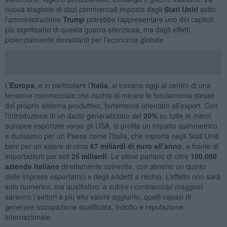
nuova stagione di dazi commerciali imposta dagli
Stati Uniti
sotto
l’amministrazione
Trump
potrebbe rappresentare uno dei capitoli
più significativi di questa guerra silenziosa, ma dagli effetti
potenzialmente devastanti per l’economia globale.
L’
Europa
, e in particolare l’
Italia
, si trovano oggi al centro di una
tensione commerciale che rischia di minare le fondamenta stesse
del proprio sistema produttivo, fortemente orientato all’export. Con
l’introduzione di un dazio generalizzato del
20%
su tutte le merci
europee esportate verso gli USA, si profila un impatto asimmetrico
e durissimo per un Paese come l’Italia, che esporta negli Stati Uniti
beni per un valore di circa
67 miliardi di euro all’anno
, a fronte di
importazioni per soli
25 miliardi
. Le stime parlano di oltre
100.000
aziende italiane
direttamente coinvolte, con almeno un quinto
delle imprese esportatrici e degli addetti a rischio. L’effetto non sarà
solo numerico, ma qualitativo: a subire i contraccolpi maggiori
saranno i settori a più alto valore aggiunto, quelli capaci di
generare occupazione qualificata, indotto e reputazione
internazionale.