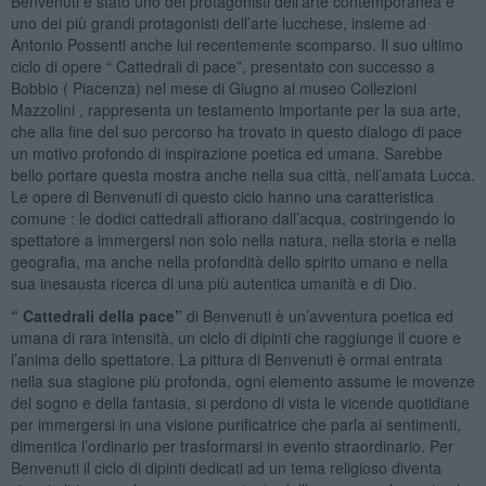
Benvenuti è stato uno dei protagonisti dell’arte contemporanea e
uno dei più grandi protagonisti dell’arte lucchese, insieme ad
Antonio Possenti anche lui recentemente scomparso. Il suo ultimo
ciclo di opere “ Cattedrali di pace”, presentato con successo a
Bobbio ( Piacenza) nel mese di Giugno al museo Collezioni
Mazzolini , rappresenta un testamento importante per la sua arte,
che alla fine del suo percorso ha trovato in questo dialogo di pace
un motivo profondo di inspirazione poetica ed umana. Sarebbe
bello portare questa mostra anche nella sua città, nell’amata Lucca.
Le opere di Benvenuti di questo ciclo hanno una caratteristica
comune : le dodici cattedrali affiorano dall’acqua, costringendo lo
spettatore a immergersi non solo nella natura, nella storia e nella
geografia, ma anche nella profondità dello spirito umano e nella
sua inesausta ricerca di una più autentica umanità e di Dio.
“ Cattedrali della pace”
di Benvenuti è un’avventura poetica ed
umana di rara intensità, un ciclo di dipinti che raggiunge il cuore e
l’anima dello spettatore. La pittura di Benvenuti è ormai entrata
nella sua stagione più profonda, ogni elemento assume le movenze
del sogno e della fantasia, si perdono di vista le vicende quotidiane
per immergersi in una visione purificatrice che parla ai sentimenti,
dimentica l’ordinario per trasformarsi in evento straordinario. Per
Benvenuti il ciclo di dipinti dedicati ad un tema religioso diventa