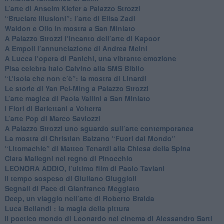
​L’arte di Anselm Kiefer a Palazzo Strozzi
​“Bruciare illusioni”: l’arte di Elisa Zadi
​Waldon e Olio in mostra a San Miniato
​A Palazzo Strozzi l’incanto dell’arte di Kapoor
​A Empoli l’annunciazione di Andrea Meini
A Lucca l’opera di Panichi, una vibrante emozione
Pisa celebra Italo Calvino alla SMS Biblio
“L’isola che non c’è”: la mostra di Linardi
​Le storie di Yan Pei-Ming a Palazzo Strozzi
​L’arte magica di Paola Vallini a San Miniato
​I Fiori di Barlettani a Volterra
​L’arte Pop di Marco Saviozzi
​A Palazzo Strozzi uno sguardo sull’arte contemporanea
La mostra di Christian Balzano “Fuori dal Mondo”
​“Litomachie” di Matteo Tenardi alla Chiesa della Spina
​Clara Mallegni nel regno di Pinocchio
​LEONORA ADDIO, l’ultimo film di Paolo Taviani
Il tempo sospeso di Giuliano Giuggioli
Segnali di Pace di Gianfranco Meggiato
​Deep, un viaggio nell’arte di Roberto Braida
​Luca Bellandi : la magia della pittura
​Il poetico mondo di Leonardo nel cinema di Alessandro Sarti