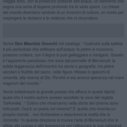
viaggio lirico, con la presenza costante dell’acqua, un elemento che
segna una sorta di legame profondo tra le varie opere. Le chiese
del mondo diventano simbolo di un incontro di culture, un modo per
respingere le divisioni e le violenze che ci circondano.
Scrive
Don Maurizio Gronchi
nel catalogo “ Costruire sulla sabbia
è più pericoloso che edificare sull’acqua: le pietre si muovono,
possono crollare, con il legno si può galleggiare e navigare. Questo
è l’apparente paradosso che esce dal pennello di Benvenuti: la
solida leggerezza dell’incontro tra storia e geografia, tra pietre
secolari e fluidità del sacro, nelle figure riflesse in specchi di
umanità, alla ricerca di Dio. Perché vi sia ancora speranza nel
mare
magnum
del mondo.”
Vorrei sottolineare la grande poesia che affiora in questi dipinti,
quasi che il nostro autore avesse ascoltato la voce del regista
Tarkovskij : “ Coloro che rimarranno nella storie del cinema sono
tutti poeti. Cos’è un poeta nel cinema? E’ quello che inventa un
proprio mondo , non limitandosi a descrivere la realtà che lo
circonda.” In questa direzione si muove l’arte di Benvenuti che si
affida alla poesia e alla leggerezza per raffigurare le sue cattedrali.