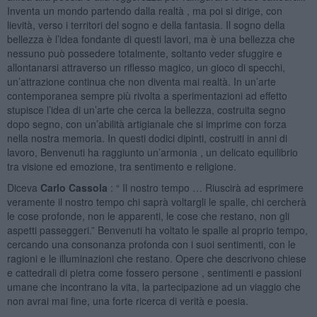
Inventa un mondo partendo dalla realtà , ma poi si dirige, con
lievità, verso i territori del sogno e della fantasia. Il sogno della
bellezza è l’idea fondante di questi lavori, ma è una bellezza che
nessuno può possedere totalmente, soltanto veder sfuggire e
allontanarsi attraverso un riflesso magico, un gioco di specchi,
un’attrazione continua che non diventa mai realtà. In un’arte
contemporanea sempre più rivolta a sperimentazioni ad effetto
stupisce l’idea di un’arte che cerca la bellezza, costruita segno
dopo segno, con un’abilità artigianale che si imprime con forza
nella nostra memoria. In questi dodici dipinti, costruiti in anni di
lavoro, Benvenuti ha raggiunto un’armonia , un delicato equilibrio
tra visione ed emozione, tra sentimento e religione.
Diceva
Carlo Cassola
: “ Il nostro tempo … Riuscirà ad esprimere
veramente il nostro tempo chi saprà voltargli le spalle, chi cercherà
le cose profonde, non le apparenti, le cose che restano, non gli
aspetti passeggeri.” Benvenuti ha voltato le spalle al proprio tempo,
cercando una consonanza profonda con i suoi sentimenti, con le
ragioni e le illuminazioni che restano. Opere che descrivono chiese
e cattedrali di pietra come fossero persone , sentimenti e passioni
umane che incontrano la vita, la partecipazione ad un viaggio che
non avrai mai fine, una forte ricerca di verità e poesia.