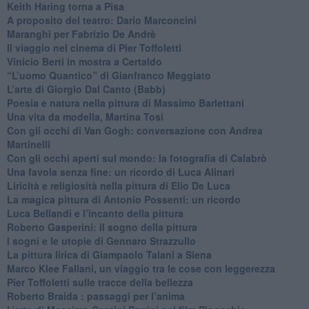
​Keith Haring torna a Pisa
​A proposito del teatro: Dario Marconcini
Maranghi per Fabrizio De Andrè
​Il viaggio nel cinema di Pier Toffoletti
Vinicio Berti in mostra a Certaldo
“L’uomo Quantico” di Gianfranco Meggiato
​L’arte di Giorgio Dal Canto (Babb)
Poesia e natura nella pittura di Massimo Barlettani
Una vita da modella, Martina Tosi
​Con gli occhi di Van Gogh: conversazione con Andrea
Martinelli
​Con gli occhi aperti sul mondo: la fotografia di Calabrò
Una favola senza fine: un ricordo di Luca Alinari
Liricità e religiosità nella pittura di Elio De Luca
La magica pittura di Antonio Possenti: un ricordo
Luca Bellandi e l’incanto della pittura
​Roberto Gasperini: il sogno della pittura
I sogni e le utopie di Gennaro Strazzullo
La pittura lirica di Giampaolo Talani a Siena
​Marco Klee Fallani, un viaggio tra le cose con leggerezza
​Pier Toffoletti sulle tracce della bellezza
​Roberto Braida : passaggi per l’anima