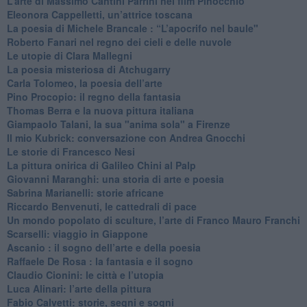
​L’arte di Massimo Cantini Parrini nel film Pinocchio
Eleonora Cappelletti, un’attrice toscana
​La poesia di Michele Brancale : “L’apocrifo nel baule"
Roberto Fanari nel regno dei cieli e delle nuvole
Le utopie di Clara Mallegni
​La poesia misteriosa di Atchugarry
Carla Tolomeo, la poesia dell’arte
Pino Procopio: il regno della fantasia
Thomas Berra e la nuova pittura italiana
Giampaolo Talani, la sua "anima sola" a Firenze
Il mio Kubrick: conversazione con Andrea Gnocchi
Le storie di Francesco Nesi
​La pittura onirica di Galileo Chini al Palp
​Giovanni Maranghi: una storia di arte e poesia
Sabrina Marianelli: storie africane
​Riccardo Benvenuti, le cattedrali di pace
​Un mondo popolato di sculture, l’arte di Franco Mauro Franchi
​Scarselli: viaggio in Giappone
​Ascanio : il sogno dell’arte e della poesia
Raffaele De Rosa : la fantasia e il sogno
​Claudio Cionini: le città e l’utopia
Luca Alinari: l’arte della pittura
​Fabio Calvetti: storie, segni e sogni