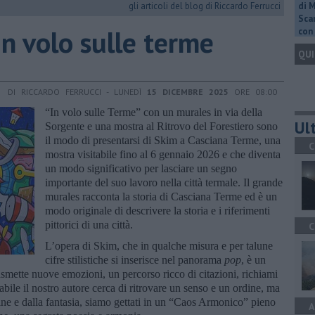
gli articoli del blog di Riccardo Ferrucci
di 
Scar
in volo sulle terme
con 
QUI
DI RICCARDO FERRUCCI - LUNEDÌ
15 DICEMBRE 2025
ORE 08:00
“In volo sulle Terme” con un murales in via della
Ult
Sorgente e una mostra al Ritrovo del Forestiero sono
il modo di presentarsi di Skim a Casciana Terme, una
C
mostra visitabile fino al 6 gennaio 2026 e che diventa
un modo significativo per lasciare un segno
importante del suo lavoro nella città termale. Il grande
murales racconta la storia di Casciana Terme ed è un
modo originale di descrivere la storia e i riferimenti
pittorici di una città.
C
L’opera di Skim, che in qualche misura e per talune
cifre stilistiche si inserisce nel panorama
pop
, è un
asmette nuove emozioni, un percorso ricco di citazioni, richiami
bile il nostro autore cerca di ritrovare un senso e un ordine, ma
ine e dalla fantasia, siamo gettati in un “Caos Armonico” pieno
A