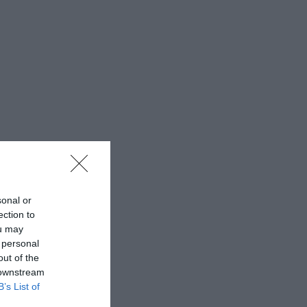
sonal or
ection to
ou may
 personal
out of the
 downstream
B’s List of