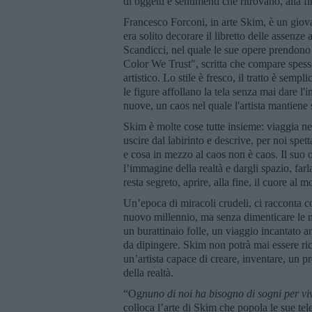
di oggetti e sentimenti che ritrovano, alla 
Francesco Forconi, in arte Skim, è un giov
era solito decorare il libretto delle assenze
Scandicci, nel quale le sue opere prendono v
Color We Trust", scritta che compare spesso
artistico. Lo stile è fresco, il tratto è sem
le figure affollano la tela senza mai dare 
nuove, un caos nel quale l'artista mantiene 
Skim è molte cose tutte insieme: viaggia ne
uscire dal labirinto e descrive, per noi spett
e cosa in mezzo al caos non è caos. Il suo 
l’immagine della realtà e dargli spazio, farla
resta segreto, aprire, alla fine, il cuore al 
Un’epoca di miracoli crudeli, ci racconta 
nuovo millennio, ma senza dimenticare le nos
un burattinaio folle, un viaggio incantato 
da dipingere. Skim non potrà mai essere r
un’artista capace di creare, inventare, un 
della realtà.
“Og
nuno di noi ha bisogno di sogni per vi
colloca l’arte di Skim che popola le sue te