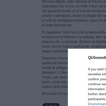
Nei suoi dipinti, nelle citazioni di Picasso 
sotterranea che evoca, tra mille colori, un’
che possiede dentro di sé il senso del pas
cromie contengono, dentro le pieghe del racc
ai volti di modigliana memoria, capaci di ill
in fretta dimenticato.
Il viaggiatore Skim ha scelto la strada della
riconoscere la bellezza e la fantasia, dare sp
tristezza che ci circonda. Restare un bambi
essere diversi forse è sufficiente, semplicem
magico spettacolo, alle sue sorprese.
QUInewsMu
Francesco Forconi Skim ha cercato nella pit
spettacolo televisivo o di un’arte ripetitiv
inediti di raffigurare il presente o il futuro
If you wish 
fantastico. L’idea centrale è che il sorriso 
sensitive in
l’unica, per descrive oggettivamente la nat
confirm you
cuore, come una testimonianza di armonia e
continue se
sogni e della fantasia.
information 
Riccardo Ferrucci
further disc
participants
Downstream 