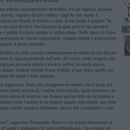
fine, una segreta poesia e armonia.
ane pittore contemporaneo fiorentino. Fin da ragazzo, quando
 a scuola, sognava di fare l'artista. Oggi ha uno studio a
ita in un trionfo di forme e colori. Il suo motto è proprio "In
 nei suoi lavori e che riassume in gran parte il suo pensiero
A
plice e pulito, il colore sempre in primo piano. Nelle opere di Skim
l'impressione di volerla comprimere, creando mondi e associazioni
sempre il pieno controllo.
ll’intreccio della società contemporanea trovando un suo filo per
atori, le ragioni profonde dell’arte, del vivere, dello scoprire chi
originale percorso artistico tende a vedere, in modo nuovo,
 durare, rendere visibile il non visibile, il non detto, quello che
mondo dei sogni e della fantasia.
con leggerezza Skim, una struggente avventura che ci porta nel
tre paure ancestrali, l’eterna fiaba narrata, quasi sottovoce, da
ancora pieno di sorprese, un domani ancora tutto da raccontare e
icordato come l’autore di un singolo quadro importante, ma come
proprio mondo poetico, skimmato, ancora più consistente e reale
vere
” suggerisce Alessandro Baricco e in questa dimensione si
le di sogni e immagini che non si dimenticano, che restano nel