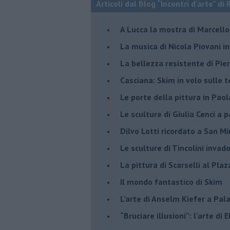
Articoli dal Blog “Incontri d'arte” di 
A Lucca la mostra di Marcello 
​La musica di Nicola Piovani i
​La bellezza resistente di Pie
​Casciana: Skim in volo sulle 
​Le porte della pittura in Pao
​Le sculture di Giulia Cenci a 
​Dilvo Lotti ricordato a San M
​Le sculture di Tincolini inva
La pittura di Scarselli al Plaz
​Il mondo fantastico di Skim
​L’arte di Anselm Kiefer a Pal
​“Bruciare illusioni”: l’arte di 