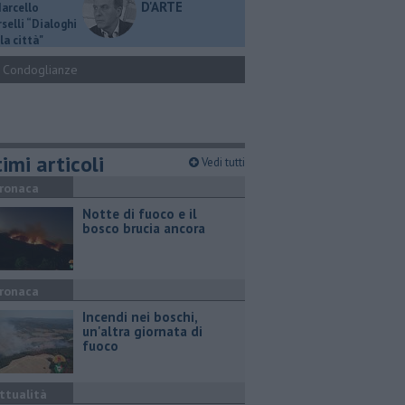
D'ARTE
Marcello
selli “Dialoghi
la città"
Condoglianze
imi articoli
Vedi tutti
ronaca
Notte di fuoco e il
bosco brucia ancora
ronaca
Incendi nei boschi,
un'altra giornata di
fuoco
ttualità