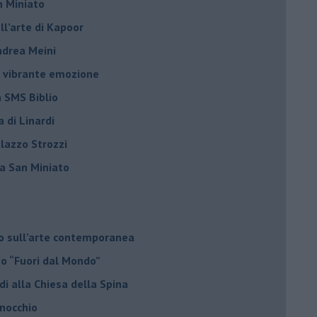
n Miniato
ell’arte di Kapoor
Andrea Meini
na vibrante emozione
a SMS Biblio
a di Linardi
alazzo Strozzi
i a San Miniato
do sull’arte contemporanea
no “Fuori dal Mondo”
di alla Chiesa della Spina
inocchio