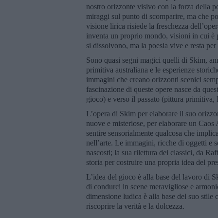
nostro orizzonte visivo con la forza della p
miraggi sul punto di scomparire, ma che poss
visione lirica risiede la freschezza dell’ope
inventa un proprio mondo, visioni in cui è p
si dissolvono, ma la poesia vive e resta per 
Sono quasi segni magici quelli di Skim, anno
primitiva australiana e le esperienze storic
immagini che creano orizzonti scenici sempr
fascinazione di queste opere nasce da quest
gioco) e verso il passato (pittura primitiva
L’opera di Skim per elaborare il suo orizzont
nuove e misteriose, per elaborare un Caos 
sentire sensorialmente qualcosa che implic
nell’arte. Le immagini, ricche di oggetti e 
nascosti; la sua rilettura dei classici, da 
storia per costruire una propria idea del pre
L’idea del gioco è alla base del lavoro di S
di condurci in scene meravigliose e armonios
dimensione ludica è alla base del suo stile 
riscoprire la verità e la dolcezza.