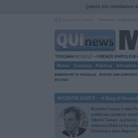
Questo sito contribuisce 
QUI
quotidiano online.
Percorso semplificat
TOSCANA
MUGELLO
FIRENZE
EMPOLESE
Home
Cronaca
Politica
Attualità
BARBERINO DI MUGELLO
BORGO SAN LORENZO
VICCHIO
INCONTRI D'ARTE — il Blog di Riccard
Riccardo Ferrucci è nato Pon
pubblicato numerosi volumi 
Vittorio Taviani , la poesia
letteraria Ghibli ed ha col
funzionario della Regione 