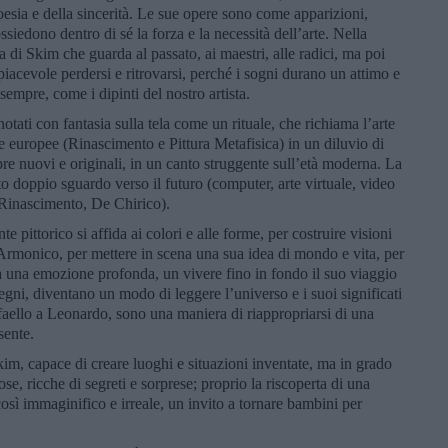
oesia e della sincerità. Le sue opere sono come apparizioni,
iedono dentro di sé la forza e la necessità dell’arte. Nella
ra di Skim che guarda al passato, ai maestri, alle radici, ma poi
iacevole perdersi e ritrovarsi, perché i sogni durano un attimo e
sempre, come i dipinti del nostro artista.
tati con fantasia sulla tela come un rituale, che richiama l’arte
he europee (Rinascimento e Pittura Metafisica) in un diluvio di
e nuovi e originali, in un canto struggente sull’età moderna. La
o doppio sguardo verso il futuro (computer, arte virtuale, video
, Rinascimento, De Chirico).
e pittorico si affida ai colori e alle forme, per costruire visioni
Armonico, per mettere in scena una sua idea di mondo e vita, per
a una emozione profonda, un vivere fino in fondo il suo viaggio
segni, diventano un modo di leggere l’universo e i suoi significati
Raffaello a Leonardo, sono una maniera di riappropriarsi di una
sente.
kim, capace di creare luoghi e situazioni inventate, ma in grado
e, ricche di segreti e sorprese; proprio la riscoperta di una
così immaginifico e irreale, un invito a tornare bambini per