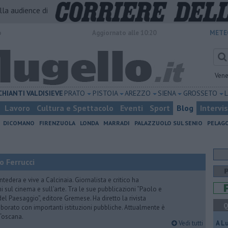
alla audience di
o
Aggiornato alle 10:20
METE
Vene
CHIANTI
VALDISIEVE
PRATO
PISTOIA
AREZZO
SIENA
GROSSETO
Lavoro
Cultura e Spettacolo
Eventi
Sport
Blog
Intervi
DICOMANO
FIRENZUOLA
LONDA
MARRADI
PALAZZUOLO SUL SENIO
PELAG
o Ferrucci
tedera e vive a Calcinaia. Giornalista e critico ha
sul cinema e sull’arte. Tra le sue pubblicazioni “Paolo e
 del Paesaggio”, editore Gremese. Ha diretto la rivista
Q
laborato con importanti istituzioni pubbliche. Attualmente è
Toscana.
Vedi tutti
A L