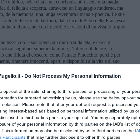
e De Chirico, nelle città e nei cuori pulsanti risiede una magia
idea di felicità e scoperta, attraverso un linguaggio moderno, ma
sato, della memoria, una lunga avventura umana e poetica. Le sue
onto, le fessure della storia, dalla luce di Piero della Francesca
uminare il presente con i ricordi e le visioni di un vissuto troppo
 bellezza con la sua opera, sui muri o sulla tela, e cerca di
azio ai sogni per superare la morte, l’inferno, il dolore, la
no che rifiuta di crescere, come l’amato Pinocchio, perché per
ente, rimanere innocenti, aperti e disponibili alla vita e al suo
gello.it -
Do Not Process My Personal Information
tura una strada verso la leggerezza, lontano dal grigiore dello
a e manieristica. I suoi sogni immaginano percorsi diversi, modi
, simbologie utilizzabili per registrare la realtà, in modo curioso e
to opt-out of the sale, sharing to third parties, or processing of your per
e l’innocenza, la semplicità siano una maniera possibile, forse
formation for targeted advertising by us, please use the below opt-out s
ura e il mondo. Il murales di Skim rimane negli occhi e nel
r selection. Please note that after your opt-out request is processed y
 poesia che coinvolge noi spettatori e ci porta nel mondo dei
eing interest-based ads based on personal information utilized by us or
disclosed to third parties prior to your opt-out. You may separately opt-
losure of your personal information by third parties on the IAB’s list of
. This information may also be disclosed by us to third parties on the
IA
Participants
that may further disclose it to other third parties.