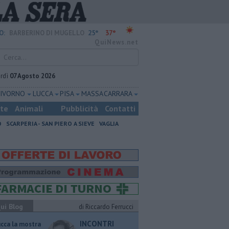
25°
37°
O:
BARBERINO DI MUGELLO
QuiNews.net
rdì
07 Agosto 2026
LIVORNO
LUCCA
PISA
MASSA CARRARA
ste
Animali
Pubblicità
Contatti
O
SCARPERIA - SAN PIERO A SIEVE
VAGLIA
ui Blog
di Riccardo Ferrucci
INCONTRI
ucca la mostra