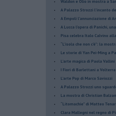
​Waldon e Olio in mostra a Sa
​A Palazzo Strozzi l’incanto d
​A Empoli l’annunciazione di 
A Lucca l’opera di Panichi, u
Pisa celebra Italo Calvino all
“L’isola che non c’è”: la mostr
​Le storie di Yan Pei-Ming a P
​L’arte magica di Paola Vallin
​I Fiori di Barlettani a Volterra
​L’arte Pop di Marco Saviozzi
​A Palazzo Strozzi uno sguar
La mostra di Christian Balza
​“Litomachie” di Matteo Tenar
​Clara Mallegni nel regno di P