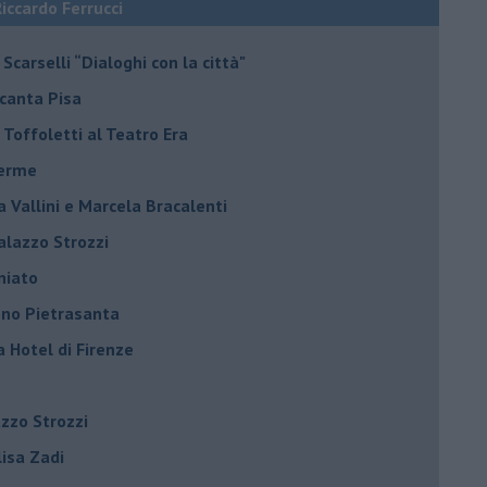
Riccardo Ferrucci
Scarselli “Dialoghi con la città"
ncanta Pisa
r Toffoletti al Teatro Era
terme
la Vallini e Marcela Bracalenti
palazzo Strozzi
iniato
dono Pietrasanta
a Hotel di Firenze
azzo Strozzi
Elisa Zadi