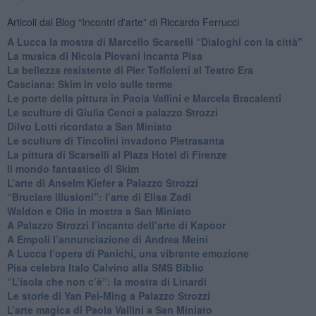
Articoli dal Blog “Incontri d'arte” di Riccardo Ferrucci
A Lucca la mostra di Marcello Scarselli “Dialoghi con la città"
​La musica di Nicola Piovani incanta Pisa
​La bellezza resistente di Pier Toffoletti al Teatro Era
​Casciana: Skim in volo sulle terme
​Le porte della pittura in Paola Vallini e Marcela Bracalenti
​Le sculture di Giulia Cenci a palazzo Strozzi
​Dilvo Lotti ricordato a San Miniato
​Le sculture di Tincolini invadono Pietrasanta
La pittura di Scarselli al Plaza Hotel di Firenze
​Il mondo fantastico di Skim
​L’arte di Anselm Kiefer a Palazzo Strozzi
​“Bruciare illusioni”: l’arte di Elisa Zadi
​Waldon e Olio in mostra a San Miniato
​A Palazzo Strozzi l’incanto dell’arte di Kapoor
​A Empoli l’annunciazione di Andrea Meini
A Lucca l’opera di Panichi, una vibrante emozione
Pisa celebra Italo Calvino alla SMS Biblio
“L’isola che non c’è”: la mostra di Linardi
​Le storie di Yan Pei-Ming a Palazzo Strozzi
​L’arte magica di Paola Vallini a San Miniato