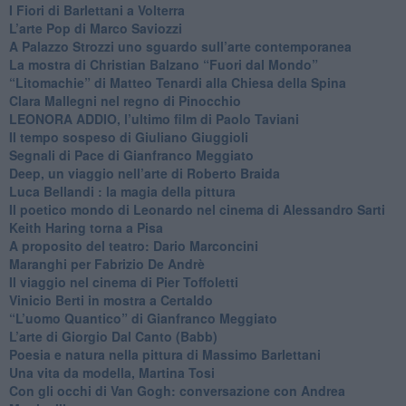
​I Fiori di Barlettani a Volterra
​L’arte Pop di Marco Saviozzi
​A Palazzo Strozzi uno sguardo sull’arte contemporanea
La mostra di Christian Balzano “Fuori dal Mondo”
​“Litomachie” di Matteo Tenardi alla Chiesa della Spina
​Clara Mallegni nel regno di Pinocchio
​LEONORA ADDIO, l’ultimo film di Paolo Taviani
Il tempo sospeso di Giuliano Giuggioli
Segnali di Pace di Gianfranco Meggiato
​Deep, un viaggio nell’arte di Roberto Braida
​Luca Bellandi : la magia della pittura
​Il poetico mondo di Leonardo nel cinema di Alessandro Sarti
​Keith Haring torna a Pisa
​A proposito del teatro: Dario Marconcini
Maranghi per Fabrizio De Andrè
​Il viaggio nel cinema di Pier Toffoletti
Vinicio Berti in mostra a Certaldo
“L’uomo Quantico” di Gianfranco Meggiato
​L’arte di Giorgio Dal Canto (Babb)
Poesia e natura nella pittura di Massimo Barlettani
Una vita da modella, Martina Tosi
​Con gli occhi di Van Gogh: conversazione con Andrea