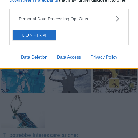
Downstream Participants
that may further disclose it to other
third parties.
Se vuoi leggere le notizie principali della Toscana iscriviti alla
Personal Data Processing Opt Outs
Newsletter QUInews - ToscanaMedia.
Arriva gratis tutti i giorni
alle 20:00 direttamente nella tua casella di posta.
CONFIRM
Basta cliccare
QUI
Fotogallery
Data Deletion
Data Access
Privacy Policy
Ti potrebbe interessare anche: