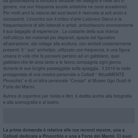
da giovanissima si dimostra versatile nel disegno e nelle arti in
genere, ma non frequenta scuole artistiche ne corsi accademici.
Per molti anni la visione dei suoi lavori è riservata ai soli amici e
conoscenti. L’incontro con il critico d’arte Lodovico Gierut e la
frequentazione di altri letterati e artisti, arricchiscono enormemente
il suo bagaglio di esperienze . La costante della sua ricerca
nell’utilizzo dei materiali più disparati, spazia dal figurativo
all’astrazione, dal collage alla scultura, con simboli costantemente
presenti. Il ” suo” archetipo, utilizzato con frequenza, è una figura
umana in volo che fa pensare persino ad un gabbiano, quei
gabbiani che lei ama tanto e le fanno compagnia ogni giorno
durante le sue lunghe passeggiate sulla spiaggia.. Il 2019 la vede
protagonista di una mostra personale a Collodi “ AttualMENTE
Pinocchio” e di un’altra personale “Corsari” al Museo Ugo Guidi di
Forte dei Marmi.
Autrice di copertine per riviste e libri, è dedita anche alla fotografia
e alla scenografia e al teatro.
La prima domanda è relativa alle tue recenti mostre, una a
Collodi dedicata a Pinocchio e una a Forte dei Marmi. Ci puoi