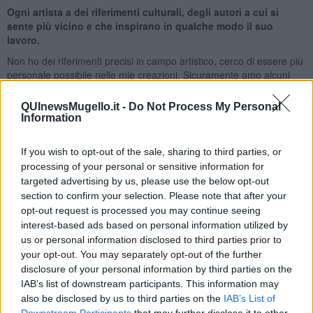
Ogni artista a dei riferimenti culturali, degli autori a cui si
sente più vicino e che inspirano in qualche modo il suo
lavoro.
Non ho dei riferimenti precisi in campo artistico, cerco di essere più
personale possibile nelle mie creazioni. Sicuramente amo alcuni
autori come Emilio Greco o Vedova, ma quando realizzo una mia
opera non guardo nessuno, cerco di trovare una mia strada.
QUInewsMugello.it -
Do Not Process My Personal
Adesso sto recitando, come protagonista, in un film e questa
Information
esperienza è molto importante per il mio sviluppo artistico
complessivo.
If you wish to opt-out of the sale, sharing to third parties, or
Cosa influenza la tua arte ?
processing of your personal or sensitive information for
targeted advertising by us, please use the below opt-out
Niente influenza la mia espressività artistica a parte i miei umori. La
section to confirm your selection. Please note that after your
mia è un’arte vissuta a tutto tondo, sento di appartenere alla
opt-out request is processed you may continue seeing
poetica di riferimento, ma non solo. La costante della mia ricerca,
interest-based ads based on personal information utilized by
spazia dal figurativo all’astrazione con molti simboli costantemente
us or personal information disclosed to third parties prior to
presenti.
your opt-out. You may separately opt-out of the further
Riccardo Ferrucci
disclosure of your personal information by third parties on the
IAB’s list of downstream participants. This information may
also be disclosed by us to third parties on the
IAB’s List of