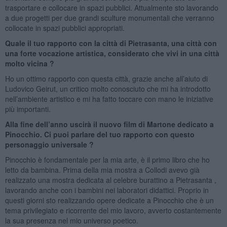
trasportare e collocare in spazi pubblici. Attualmente sto lavorando
a due progetti per due grandi sculture monumentali che verranno
collocate in spazi pubblici appropriati.
Quale il tuo rapporto con la città di Pietrasanta, una città con
una forte vocazione artistica, considerato che vivi in una città
molto vicina ?
Ho un ottimo rapporto con questa città, grazie anche all’aiuto di
Ludovico Geirut, un critico molto conosciuto che mi ha introdotto
nell’ambiente artistico e mi ha fatto toccare con mano le iniziative
più importanti.
Alla fine dell’anno uscirà il nuovo film di Martone dedicato a
Pinocchio. Ci puoi parlare del tuo rapporto con questo
personaggio universale ?
Pinocchio è fondamentale per la mia arte, è il primo libro che ho
letto da bambina. Prima della mia mostra a Collodi avevo già
realizzato una mostra dedicata al celebre burattino a Pietrasanta ,
lavorando anche con i bambini nei laboratori didattici. Proprio in
questi giorni sto realizzando opere dedicate a Pinocchio che è un
tema privilegiato e ricorrente del mio lavoro, avverto costantemente
la sua presenza nel mio universo poetico.