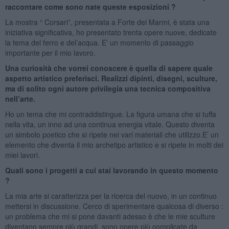
raccontare come sono nate queste esposizioni ?
La mostra “ Corsari”, presentata a Forte dei Marmi, è stata una
iniziativa significativa, ho presentato trenta opere nuove, dedicate
la tema del ferro e del’acqua. E’ un momento di passaggio
importante per il mio lavoro.
Una curiosità che vorrei conoscere è quella di sapere quale
aspetto artistico preferisci. Realizzi dipinti, disegni, sculture,
ma di solito ogni autore privilegia una tecnica compositiva
nell’arte.
Ho un tema che mi contraddistingue. La figura umana che si tuffa
nella vita, un inno ad una continua energia vitale. Questo diventa
un simbolo poetico che si ripete nei vari materiali che utilizzo.E’ un
elemento che diventa il mio archetipo artistico e si ripete in molti dei
miei lavori.
Quali sono i progetti a cui stai lavorando in questo momento
?
La mia arte si caratterizza per la ricerca del nuovo, in un continuo
mettersi in discussione. Cerco di sperimentare qualcosa di diverso :
un problema che mi si pone davanti adesso è che le mie sculture
diventano sempre più grandi, sono opere più complicate da