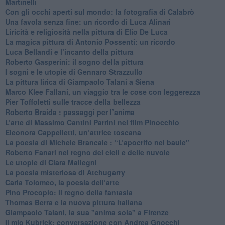
Martinelli
​Con gli occhi aperti sul mondo: la fotografia di Calabrò
Una favola senza fine: un ricordo di Luca Alinari
Liricità e religiosità nella pittura di Elio De Luca
La magica pittura di Antonio Possenti: un ricordo
Luca Bellandi e l’incanto della pittura
​Roberto Gasperini: il sogno della pittura
I sogni e le utopie di Gennaro Strazzullo
La pittura lirica di Giampaolo Talani a Siena
​Marco Klee Fallani, un viaggio tra le cose con leggerezza
​Pier Toffoletti sulle tracce della bellezza
​Roberto Braida : passaggi per l’anima
​L’arte di Massimo Cantini Parrini nel film Pinocchio
Eleonora Cappelletti, un’attrice toscana
​La poesia di Michele Brancale : “L’apocrifo nel baule"
Roberto Fanari nel regno dei cieli e delle nuvole
Le utopie di Clara Mallegni
​La poesia misteriosa di Atchugarry
Carla Tolomeo, la poesia dell’arte
Pino Procopio: il regno della fantasia
Thomas Berra e la nuova pittura italiana
Giampaolo Talani, la sua "anima sola" a Firenze
Il mio Kubrick: conversazione con Andrea Gnocchi