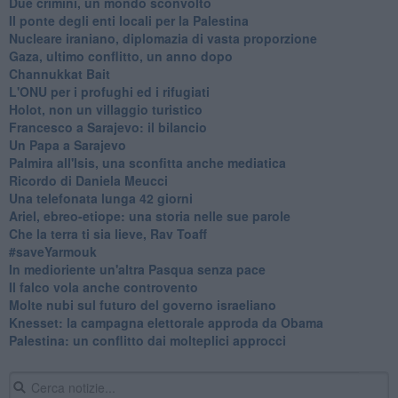
Due crimini, un mondo sconvolto
Il ponte degli enti locali per la Palestina
Nucleare iraniano, diplomazia di vasta proporzione
Gaza, ultimo conflitto, un anno dopo
Channukkat Bait
L'ONU per i profughi ed i rifugiati
Holot, non un villaggio turistico
Francesco a Sarajevo: il bilancio
Un Papa a Sarajevo
Palmira all'Isis, una sconfitta anche mediatica
Ricordo di Daniela Meucci
​Una telefonata lunga 42 giorni
​Ariel, ebreo-etiope: una storia nelle sue parole
Che la terra ti sia lieve, Rav Toaff
​#saveYarmouk
​In medioriente un'altra Pasqua senza pace
​Il falco vola anche controvento
Molte nubi sul futuro del governo israeliano
Knesset: la campagna elettorale approda da Obama
Palestina: un conflitto dai molteplici approcci