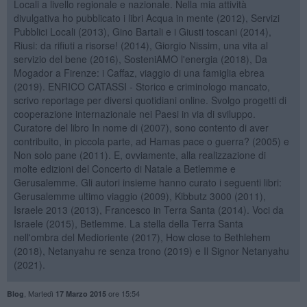
Locali a livello regionale e nazionale. Nella mia attività
divulgativa ho pubblicato i libri Acqua in mente (2012), Servizi
Pubblici Locali (2013), Gino Bartali e i Giusti toscani (2014),
Riusi: da rifiuti a risorse! (2014), Giorgio Nissim, una vita al
servizio del bene (2016), SosteniAMO l'energia (2018), Da
Mogador a Firenze: i Caffaz, viaggio di una famiglia ebrea
(2019). ENRICO CATASSI - Storico e criminologo mancato,
scrivo reportage per diversi quotidiani online. Svolgo progetti di
cooperazione internazionale nei Paesi in via di sviluppo.
Curatore del libro In nome di (2007), sono contento di aver
contribuito, in piccola parte, ad Hamas pace o guerra? (2005) e
Non solo pane (2011). E, ovviamente, alla realizzazione di
molte edizioni del Concerto di Natale a Betlemme e
Gerusalemme. Gli autori insieme hanno curato i seguenti libri:
Gerusalemme ultimo viaggio (2009), Kibbutz 3000 (2011),
Israele 2013 (2013), Francesco in Terra Santa (2014). Voci da
Israele (2015), Betlemme. La stella della Terra Santa
nell'ombra del Medioriente (2017), How close to Bethlehem
(2018), Netanyahu re senza trono (2019) e Il Signor Netanyahu
(2021).
,
Martedì
ore 15:54
Blog
17 Marzo 2015