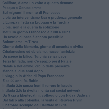
Califfato, diamo un volto a questo demone
Pasqua a Gerusalemme
Sui migranti il monito di Francesco
Libia tra interventismo Usa e prudenza generale
L'Europa rifletta su Erdogan e la Turchia
Libia: non è la guerra la soluzione
Metti un giorno Francesco e Kirill a Cuba
Un tavolo di pace è ancora possibile
Boicottiamo Im Tirtzu
Giorno della Memoria, giorno di umanità e civiltà
Cristianesimo ed ebraismo, nasce l'amicizia
Un paese in bilico, Turchia senza pace
Terza Intifada, non c'è spazio per il Natale
Natale a Betlemme: crollo delle presenze
Mandela, due anni dopo
Il viaggio in Africa di Papa Francesco
E se 20 anni fa, Rabin...
Intifada 2.0: senza freni il terrore in Israele
Intifada 2.0: la rivolta monta sui social network
Da Gaza a Montecatini: colloquio con Nidaa Badwan
Dal falco alla colomba: la visita di Reuven Rivlin
Il barbaro scempio del Califfato in Siria