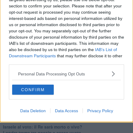
Erdogan continua a sfidare l'Occidente
section to confirm your selection. Please note that after your
Libano, collasso economico e guerra civile
opt-out request is processed you may continue seeing
Johnson, da Trump a Biden alla Brexit
interest-based ads based on personal information utilized by
L'AUKUS e il Quad
us or personal information disclosed to third parties prior to
Biden, primo presidente USA non in guerra
your opt-out. You may separately opt-out of the further
Papa Bergoglio vedrà Viktor Orbán
Bennet, un giorno in attesa di Biden
disclosure of your personal information by third parties on the
Il ritorno dei talebani
IAB’s list of downstream participants. This information may
​La lenta agonia del Libano
also be disclosed by us to third parties on the
IAB’s List of
Sudafrica, è allarme alimentare
Downstream Participants
that may further disclose it to other
Usa di nuovo al centro della geopolitica internazionale
third parties.
L’appuntamento di Israele con il cambiamento
La farsa delle elezioni in Siria
Personal Data Processing Opt Outs
In Medioriente non ci sono favole, solo realtà
Biden chiama ma Netanyahu non risponde
CONFIRM
Niente di nuovo in Medioriente
La forza di Boris Johnson
Biden nuovo alleato armeno contro la Turchia
Mar Mediterraneo cimitero silente
Data Deletion
Data Access
Privacy Policy
Richiami neo ottomani, la Francia guarda sospetta
Israele ultima curva a destra
Israele al voto: il Re sarà morto o vivo?
Londra trema tra gossip e casse vuote