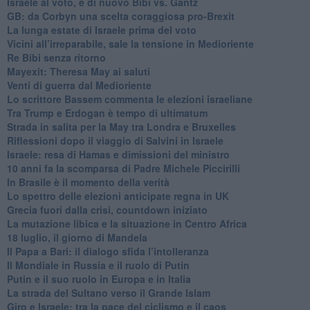
Israele al voto, è di nuovo Bibi vs. Gantz
GB: da Corbyn una scelta coraggiosa pro-Brexit
La lunga estate di Israele prima del voto
Vicini all’irreparabile, sale la tensione in Medioriente
Re Bibi senza ritorno
Mayexit: Theresa May ai saluti
Venti di guerra dal Medioriente
Lo scrittore Bassem commenta le elezioni israeliane
Tra Trump e Erdogan è tempo di ultimatum
Strada in salita per la May tra Londra e Bruxelles
Riflessioni dopo il viaggio di Salvini in Israele
Israele: resa di Hamas e dimissioni del ministro
10 anni fa la scomparsa di Padre Michele Piccirilli
In Brasile è il momento della verità
Lo spettro delle elezioni anticipate regna in UK
Grecia fuori dalla crisi, countdown iniziato
La mutazione libica e la situazione in Centro Africa
18 luglio, il giorno di Mandela
Il Papa a Bari: il dialogo sfida l’intolleranza
Il Mondiale in Russia e il ruolo di Putin
Putin e il suo ruolo in Europa e in Italia
La strada del Sultano verso il Grande Islam
Giro e Israele: tra la pace del ciclismo e il caos