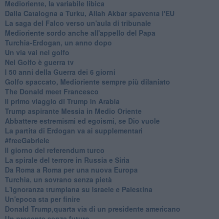
Medioriente, la variabile libica
Dalla Catalogna a Turku, Allah Akbar spaventa l'EU
La saga del Falco verso un'aula di tribunale
Medioriente sordo anche all'appello del Papa
Turchia-Erdogan, un anno dopo
Un via vai nel golfo
Nel Golfo è guerra tv
I 50 anni della Guerra dei 6 giorni
Golfo spaccato, Medioriente sempre più dilaniato
The Donald meet Francesco
Il primo viaggio di Trump in Arabia
Trump aspirante Messia in Medio Oriente
Abbattere estremismi ed egoismi, se Dio vuole
La partita di Erdogan va ai supplementari
#freeGabriele
Il giorno del referendum turco
La spirale del terrore in Russia e Siria
Da Roma a Roma per una nuova Europa
Turchia, un sovrano senza pietà
L'ignoranza trumpiana su Israele e Palestina
Un'epoca sta per finire
Donald Trump,quarta via di un presidente americano
Un presente senza futuro