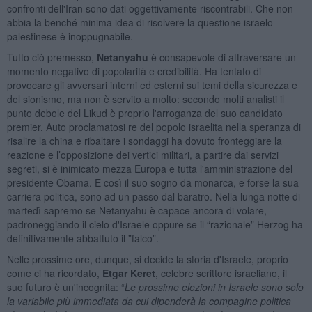
confronti dell'Iran sono dati oggettivamente riscontrabili. Che non
abbia la benché minima idea di risolvere la questione israelo-
palestinese è inoppugnabile.
Tutto ciò premesso,
Netanyahu
è consapevole di attraversare un
momento negativo di popolarità e credibilità. Ha tentato di
provocare gli avversari interni ed esterni sui temi della sicurezza e
del sionismo, ma non è servito a molto: secondo molti analisti il
punto debole del Likud è proprio l'arroganza del suo candidato
premier. Auto proclamatosi re del popolo israelita nella speranza di
risalire la china e ribaltare i sondaggi ha dovuto fronteggiare la
reazione e l’opposizione dei vertici militari, a partire dai servizi
segreti, si è inimicato mezza Europa e tutta l'amministrazione del
presidente Obama. E così il suo sogno da monarca, e forse la sua
carriera politica, sono ad un passo dal baratro. Nella lunga notte di
martedì sapremo se Netanyahu è capace ancora di volare,
padroneggiando il cielo d'Israele oppure se il “razionale” Herzog ha
definitivamente abbattuto il ”falco”.
Nelle prossime ore, dunque, si decide la storia d'Israele, proprio
come ci ha ricordato,
Etgar Keret
, celebre scrittore israeliano, il
suo futuro è un'incognita: “
Le prossime elezioni in Israele sono solo
la variabile più immediata da cui dipenderà la compagine politica