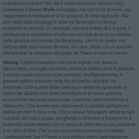
indecisi sono circa il 15% dei 6 milioni di votanti. Intanto il neo
presidente d’Israele
Rivlin
incoraggia, ma non forza la mano, per
raggiungere la formazione di un governo di unità nazionale. Alla
luce degli ultimi sondaggi la sfida tra Netanyahu e Herzog
andrebbe al secondo, in vantaggio con una forbice di 3-8 punti. Il
centrosinistra si presenta al voto con una lista dove la ex ministra
della giustizia estromessa da Netanyahu, Livni è co-leader con
Herzog della lista Unione Sionista, tra i due, infatti, c’è un accordo
che prevede la rotazione alla guida del Paese in caso di vittoria.
Herzog
, il politico israeliano che parla inglese con accento
democratico, raccoglie consensi nell'arena politica dove è giudicato
e stimato quale persona molto concreta. Intelligentemente, il
giovane politico cresciuto nelle file del partito laburista, ha
impostato l'ultima parte della campagna elettorale spostando al
centro del dibattito non tanto l'introduzione di nuove politiche
economiche ma bensì paventando il pericolo della riconferma di
Netanyahu. Che questo voto rappresenti un giudizio sull'operato
dell'ex premier è cosa nota. Che lo stesso Netanyahu abbia tentato
l'azzardo del colpo grosso sciogliendo a dicembre il Parlamento e
indicendo nuove elezioni con lo scopo di rafforzare la sua posizione
è un dato di fatto. Che la sua scommessa preveda un cambio
“costituzionale” per il Paese e una politica estera aggressiva nei