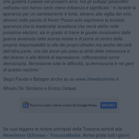
che guiderà il paese nei prossimi anni, ma gli sviluppi geopolitici
nell'area non hanno certo meno influenza e significato.”
In Israele la
speranza per un cambiamento è forte, almeno alla vigilia del voto,
almeno nelle parole di Keret:“
Posso solo esprimere la fondata
speranza che la leadership israeliana che verrà eletta nelle
prossime elezioni, sia in grado di trarre le giuste conclusioni dalla
guerra avvenuta nella scorsa estate e di porre al centro della
propria responsabilità la vita dei propri cittadini ma anche dei civili
dell'altra parte, che dia ancor più peso ai diritti delle minoranze e
del diverso e alla libertà di espressione, rafforzandosi come
democrazia. Nonostante tutte le difficoltà, la democrazia è nei geni
di questa nazione.”
Segui Fauda e Balagan anche su su
www.ilmedioriente.it
Alfredo De Girolamo e Enrico Catassi
Se vuoi leggere le notizie principali della Toscana iscriviti alla
Newsletter QUInews - ToscanaMedia.
Arriva gratis tutti i giorni