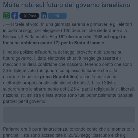
Molte nubi sul futuro del governo israeliano
. —
Israele al voto. In una giornata serena e primaverile gli elettori
in coda ai seggi per eleggere i 120 deputati che siederanno alla
Knesset, il Parlamento.
È la 19° elezione dal 1948 ad oggi (in
Italia ne abbiamo avute 17) per lo Stato d'Israele.
Il meteo politico all’apertura dei seggi prevede nubi sparse sul
futuro governo. Il dato elettorale chiarirà meglio gli assetti e i
meccanismi della coalizione che nascerà, tenendo conto che sono
25 le liste al voto (un quadro complesso in Israele che ci fa
ricordare la nostra
prima Repubblica
) e che in un sistema
elettorale proporzionale solo alcuni di questi, 11 o 12 liste,
supereranno lo sbarramento del 3,25%: partiti religiosi, laici, liberali,
nazionalisti, sinistra e lista araba sono tutti potenzialmente papabili
partner per il governo.
Parlarne ora è pura fantascienza, tenendo conto che al momento le
principali liste sono accreditate di 23/25 seggi ciascuno e che gli