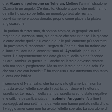
ore.
Alzare un polverone su Teheran.
Mettere l'amministrazione
Obama in un angolo. C'è riuscito. Grazie a quello che molti hanno
definito il discorso perfetto, un monologo teatrale recitato
convintamente e appassionato, proprio come piace alla platea
anglosassone.
Ha parlato di terrorismo, di bomba atomica, di geopolitica nella
regione e di nazionalismo, sia ebraico che statunitense. Ha giocato
le carte anche quelle più ovvie e quelle politicamente più scorrette.
Ha paventato di raccontare i segreti di Obama. Non ha tralasciato
di lanciare l'accusa di antisemitismo all'
Ayatollah
, per un suo
tweet. Ha sapientemente scaldato gli animi della platea facendo
rullare i tamburi di guerra: “… anche se Israele dovesse restare
solo noi non ci piegheremo. Ma so che Israele non è da solo. So
che voi siete con Israele.” E ha concluso il suo intervento con tanto
di citazione biblica.
Il sermone di Netanyahu, che ha convinto gli americani non ha
tuttavia avuto l'effetto sperato in patria: convincere l'elettorato
israeliano. Le reazioni della stampa israeliana sono state negative
e le critiche pesanti: chutzpa.
Insolente. Arrogante.
Alla fine i
sondaggi, ad una settimana dal voto non hanno portato nulla di più,
il viaggio americano non ha avuto l'effetto sperato. La coalizione di