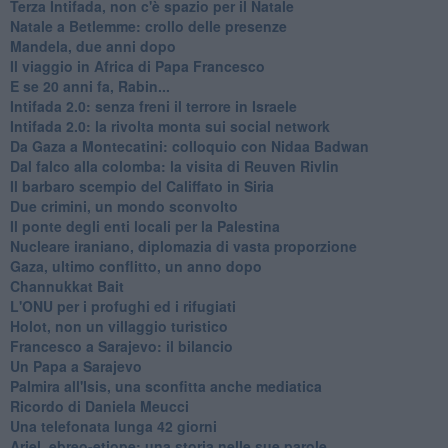
Terza Intifada, non c'è spazio per il Natale
Natale a Betlemme: crollo delle presenze
Mandela, due anni dopo
Il viaggio in Africa di Papa Francesco
E se 20 anni fa, Rabin...
Intifada 2.0: senza freni il terrore in Israele
Intifada 2.0: la rivolta monta sui social network
Da Gaza a Montecatini: colloquio con Nidaa Badwan
Dal falco alla colomba: la visita di Reuven Rivlin
Il barbaro scempio del Califfato in Siria
Due crimini, un mondo sconvolto
Il ponte degli enti locali per la Palestina
Nucleare iraniano, diplomazia di vasta proporzione
Gaza, ultimo conflitto, un anno dopo
Channukkat Bait
L'ONU per i profughi ed i rifugiati
Holot, non un villaggio turistico
Francesco a Sarajevo: il bilancio
Un Papa a Sarajevo
Palmira all'Isis, una sconfitta anche mediatica
Ricordo di Daniela Meucci
​Una telefonata lunga 42 giorni
​Ariel, ebreo-etiope: una storia nelle sue parole