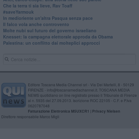
Che la terra ti sia lieve, Rav Toaff
​#saveYarmouk
​In medioriente un'altra Pasqua senza pace
​Il falco vola anche controvento
Molte nubi sul futuro del governo israeliano
Knesset: la campagna elettorale approda da Obama
Palestina: un conflitto dai molteplici approcci
Editore Toscana Media Channel srl - Via Dei Martelli, 8 - 50129
FIRENZE - info@toscanamediachannel.it. TOSCANA MEDIA
NEWS quotidiano on line registrato presso il Tribunale di Firenze
al n. 5935 del 27.09.2013. Iscrizione ROC 22105 - C.F. e P.Iva
0620787048
Fatturazione Elettronica M5UXCR1 |
Privacy Nielsen
Direttore responsabile Marco Migli
Powered by
Aperion.it