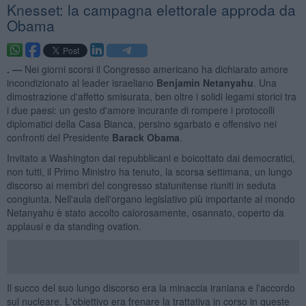
Knesset: la campagna elettorale approda da
Obama
. —
Nei giorni scorsi il Congresso americano ha dichiarato amore
incondizionato al leader israeliano
Benjamin Netanyahu
. Una
dimostrazione d'affetto smisurata, ben oltre i solidi legami storici tra
i due paesi: un gesto d'amore incurante di rompere i protocolli
diplomatici della Casa Bianca, persino sgarbato e offensivo nei
confronti del Presidente
Barack Obama
.
Invitato a Washington dai repubblicani e boicottato dai democratici,
non tutti, il Primo Ministro ha tenuto, la scorsa settimana, un lungo
discorso ai membri del congresso statunitense riuniti in seduta
congiunta. Nell'aula dell'organo legislativo più importante al mondo
Netanyahu è stato accolto calorosamente, osannato, coperto da
applausi e da standing ovation.
Il succo del suo lungo discorso era la minaccia iraniana e l'accordo
sul nucleare. L'obiettivo era frenare la trattativa in corso in queste