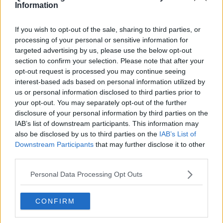
​Il caos libico è un pozzo senza fine
Information
Erdoğan e l'informazione
Crisi Corona, crisi Johnson, problemi post Brexit
If you wish to opt-out of the sale, sharing to third parties, or
Capitol Hill un anno dopo
processing of your personal or sensitive information for
Desmond Tutu "la voce dei senza voce"
targeted advertising by us, please use the below opt-out
Natale da incubo per Boris Johnson
section to confirm your selection. Please note that after your
La questione Ucraina
opt-out request is processed you may continue seeing
Cipro, un ponte dove si mischiano le culture
interest-based ads based on personal information utilized by
Una vigilia di Natale per un nuovo Rais
us or personal information disclosed to third parties prior to
La questione israelo-palestinese ignorata dal G20
your opt-out. You may separately opt-out of the further
Erdogan continua a sfidare l'Occidente
disclosure of your personal information by third parties on the
Libano, collasso economico e guerra civile
IAB’s list of downstream participants. This information may
Johnson, da Trump a Biden alla Brexit
L'AUKUS e il Quad
also be disclosed by us to third parties on the
IAB’s List of
Biden, primo presidente USA non in guerra
Downstream Participants
that may further disclose it to other
Papa Bergoglio vedrà Viktor Orbán
third parties.
Bennet, un giorno in attesa di Biden
Il ritorno dei talebani
Personal Data Processing Opt Outs
​La lenta agonia del Libano
Sudafrica, è allarme alimentare
CONFIRM
Usa di nuovo al centro della geopolitica internazionale
L’appuntamento di Israele con il cambiamento