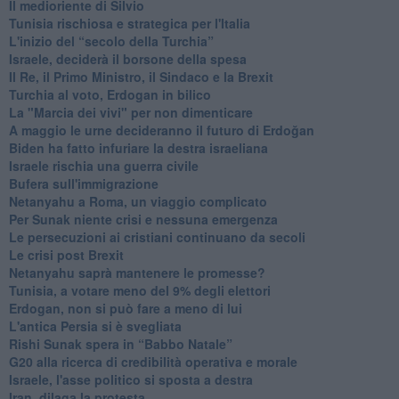
Il medioriente di Silvio
Tunisia rischiosa e strategica per l'Italia
L'inizio del “secolo della Turchia”
Israele, deciderà il borsone della spesa
Il Re, il Primo Ministro, il Sindaco e la Brexit
Turchia al voto, Erdogan in bilico
La "Marcia dei vivi" per non dimenticare
A maggio le urne decideranno il futuro di Erdoğan
Biden ha fatto infuriare la destra israeliana
Israele rischia una guerra civile
Bufera sull'immigrazione
Netanyahu a Roma, un viaggio complicato
Per Sunak niente crisi e nessuna emergenza
Le persecuzioni ai cristiani continuano da secoli
Le crisi post Brexit
Netanyahu saprà mantenere le promesse?
Tunisia, a votare meno del 9% degli elettori
Erdogan, non si può fare a meno di lui
L'antica Persia si è svegliata
Rishi Sunak spera in “Babbo Natale”
G20 alla ricerca di credibilità operativa e morale
Israele, l'asse politico si sposta a destra
Iran, dilaga la protesta