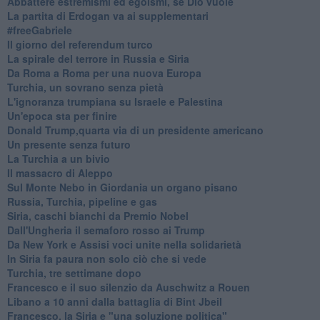
Abbattere estremismi ed egoismi, se Dio vuole
La partita di Erdogan va ai supplementari
#freeGabriele
Il giorno del referendum turco
La spirale del terrore in Russia e Siria
Da Roma a Roma per una nuova Europa
Turchia, un sovrano senza pietà
L'ignoranza trumpiana su Israele e Palestina
Un'epoca sta per finire
Donald Trump,quarta via di un presidente americano
Un presente senza futuro
La Turchia a un bivio
Il massacro di Aleppo
Sul Monte Nebo in Giordania un organo pisano
Russia, Turchia, pipeline e gas
Siria, caschi bianchi da Premio Nobel
Dall'Ungheria il semaforo rosso ai Trump
Da New York e Assisi voci unite nella solidarietà
In Siria fa paura non solo ciò che si vede
Turchia, tre settimane dopo
Francesco e il suo silenzio da Auschwitz a Rouen
Libano a 10 anni dalla battaglia di Bint Jbeil
Francesco, la Siria e "una soluzione politica"