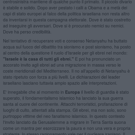
centrosinistra mantiene di qualche punto il primato. Il piccolo divario
è stabile e solido. Dopo aver pestato i calli a Obama e a metà dei
capi di stato europei al falco della politica israeliana non resta altro
da inventarsi in questa campagna elettorale. Dove è stato costretto
ad inseguire gli avversari. Dove si è procurato nemici su nemici.
Dove ha perso credibilità.
Nel tentativo di recuperare voti e consenso Netanyahu ha buttato
acqua sul fuoco del dibattito tra sionismo e post sionismo, ha posto
al centro della questione il ruolo d'Israele per gli ebrei nel mondo:
"Israele è la casa di tutti gli ebrei."
E poi ha pronunciato un
accorato invito agli ebrei ad una migrazione in massa verso le
coste meridionali del Mediterraneo. Il no all'appello di Netanyahu è
stato ripetuto con forza a più livelli. Le dichiarazioni del leader
israeliano lasciano tuttavia ampio spazio alle interpretazioni.
E' innegabile che al momento in
Europa
il livello di guardia è stato
superato, il fondamentalismo islamico ha lanciato la sua guerra
santa al cuore del continente. Attacchi terroristici, profanazione di
luoghi di culto, attentati alla stampa. Gli ebrei, ma non solo, sono
purtroppo vittime del neo fanatismo islamico. In questo contesto
l'invito lanciato da Gerusalemme a migrare in Terra Santa suona
come un mantra per esorcizzare la paura e non una vera e propria
strategia, lo stesso ragionamento vale per il nucleare iraniano. Il