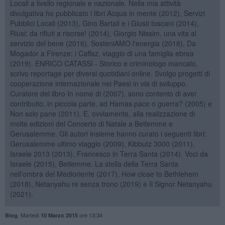
Locali a livello regionale e nazionale. Nella mia attività
divulgativa ho pubblicato i libri Acqua in mente (2012), Servizi
Pubblici Locali (2013), Gino Bartali e i Giusti toscani (2014),
Riusi: da rifiuti a risorse! (2014), Giorgio Nissim, una vita al
servizio del bene (2016), SosteniAMO l'energia (2018), Da
Mogador a Firenze: i Caffaz, viaggio di una famiglia ebrea
(2019). ENRICO CATASSI - Storico e criminologo mancato,
scrivo reportage per diversi quotidiani online. Svolgo progetti di
cooperazione internazionale nei Paesi in via di sviluppo.
Curatore del libro In nome di (2007), sono contento di aver
contribuito, in piccola parte, ad Hamas pace o guerra? (2005) e
Non solo pane (2011). E, ovviamente, alla realizzazione di
molte edizioni del Concerto di Natale a Betlemme e
Gerusalemme. Gli autori insieme hanno curato i seguenti libri:
Gerusalemme ultimo viaggio (2009), Kibbutz 3000 (2011),
Israele 2013 (2013), Francesco in Terra Santa (2014). Voci da
Israele (2015), Betlemme. La stella della Terra Santa
nell'ombra del Medioriente (2017), How close to Bethlehem
(2018), Netanyahu re senza trono (2019) e Il Signor Netanyahu
(2021).
,
Martedì
ore 13:34
Blog
10 Marzo 2015