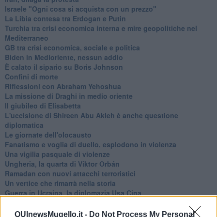
Israele "Ogni cosa si acquista con un prezzo"
La Libia contesa tra Erdogan e Putin
Turchia tra crisi economica interna e mire geopolitiche nel
Mediterraneo
GB tra crisi economica, sociale e politica
Biden in Medioriente, nessun addio
È calato il sipario su Boris Johnson
Confini di morte
Riflessioni con Abraham Yehoshua
La missione di Draghi in medio oriente
Il giubileo di Elisabetta
L'uccisione di Shireen Abu Akleh è anche questione
diplomatica
Le giornate dell'olocausto
Fanatismo e voglia di duello, esplodono in violenza
Una vigilia pasquale di violenze
Ungheria, la quarta di Viktor Orbán
Ramadan con nuovi attacchi terroristici
Un vertice che rimarrà nella storia
Guerra in Ucraina, la diplomazia Usa Cina
Guerra Ucraina, la pseudo neutralità di Bennet
La guerra in Ucraina vista dal Medio Oriente
QUInewsMugello.it -
Do Not Process My Personal