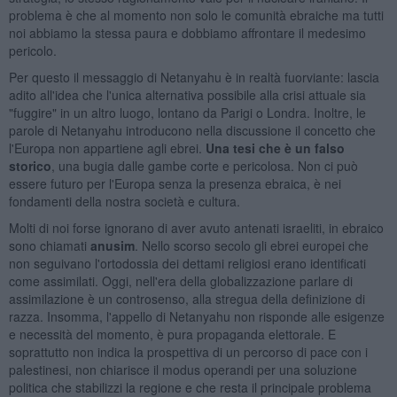
problema è che al momento non solo le comunità ebraiche ma tutti
noi abbiamo la stessa paura e dobbiamo affrontare il medesimo
pericolo.
Per questo il messaggio di Netanyahu è in realtà fuorviante: lascia
adito all'idea che l'unica alternativa possibile alla crisi attuale sia
"fuggire" in un altro luogo, lontano da Parigi o Londra. Inoltre, le
parole di Netanyahu introducono nella discussione il concetto che
l'Europa non appartiene agli ebrei.
Una tesi che è un falso
storico
, una bugia dalle gambe corte e pericolosa. Non ci può
essere futuro per l'Europa senza la presenza ebraica, è nei
fondamenti della nostra società e cultura.
Molti di noi forse ignorano di aver avuto antenati israeliti, in ebraico
sono chiamati
anusim
. Nello scorso secolo gli ebrei europei che
non seguivano l'ortodossia dei dettami religiosi erano identificati
come assimilati. Oggi, nell'era della globalizzazione parlare di
assimilazione è un controsenso, alla stregua della definizione di
razza. Insomma, l'appello di Netanyahu non risponde alle esigenze
e necessità del momento, è pura propaganda elettorale. E
soprattutto non indica la prospettiva di un percorso di pace con i
palestinesi, non chiarisce il modus operandi per una soluzione
politica che stabilizzi la regione e che resta il principale problema