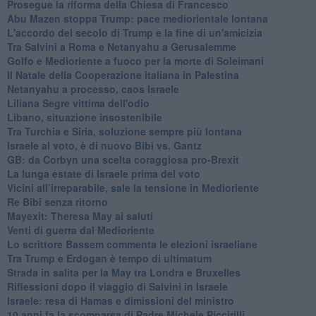
Prosegue la riforma della Chiesa di Francesco
Abu Mazen stoppa Trump: pace mediorientale lontana
L'accordo del secolo di Trump e la fine di un'amicizia
Tra Salvini a Roma e Netanyahu a Gerusalemme
Golfo e Medioriente a fuoco per la morte di Soleimani
Il Natale della Cooperazione italiana in Palestina
Netanyahu a processo, caos Israele
Liliana Segre vittima dell'odio
Libano, situazione insostenibile
Tra Turchia e Siria, soluzione sempre più lontana
Israele al voto, è di nuovo Bibi vs. Gantz
GB: da Corbyn una scelta coraggiosa pro-Brexit
La lunga estate di Israele prima del voto
Vicini all’irreparabile, sale la tensione in Medioriente
Re Bibi senza ritorno
Mayexit: Theresa May ai saluti
Venti di guerra dal Medioriente
Lo scrittore Bassem commenta le elezioni israeliane
Tra Trump e Erdogan è tempo di ultimatum
Strada in salita per la May tra Londra e Bruxelles
Riflessioni dopo il viaggio di Salvini in Israele
Israele: resa di Hamas e dimissioni del ministro
10 anni fa la scomparsa di Padre Michele Piccirilli