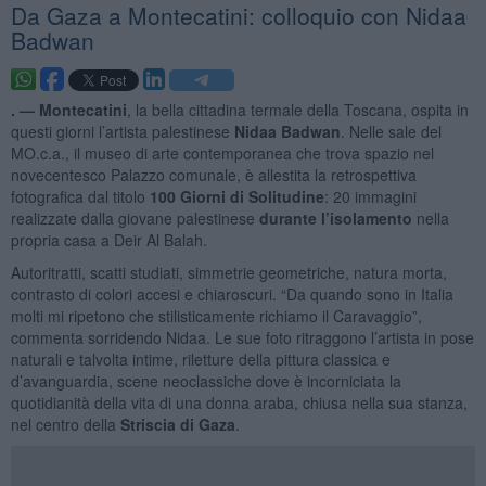
Da Gaza a Montecatini: colloquio con Nidaa
Badwan
. —
Montecatini
, la bella cittadina termale della Toscana, ospita in
questi giorni l’artista palestinese
Nidaa Badwan
. Nelle sale del
MO.c.a., il museo di arte contemporanea che trova spazio nel
novecentesco Palazzo comunale, è allestita la retrospettiva
fotografica dal titolo
100 Giorni di Solitudine
: 20 immagini
realizzate dalla giovane palestinese
durante l’isolamento
nella
propria casa a Deir Al Balah.
Autoritratti, scatti studiati, simmetrie geometriche, natura morta,
contrasto di colori accesi e chiaroscuri. “Da quando sono in Italia
molti mi ripetono che stilisticamente richiamo il Caravaggio”,
commenta sorridendo Nidaa. Le sue foto ritraggono l’artista in pose
naturali e talvolta intime, riletture della pittura classica e
d’avanguardia, scene neoclassiche dove è incorniciata la
quotidianità della vita di una donna araba, chiusa nella sua stanza,
nel centro della
Striscia di Gaza
.