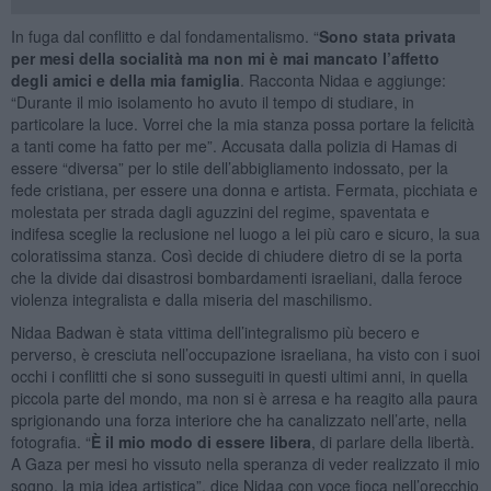
In fuga dal conflitto e dal fondamentalismo. “
Sono stata privata
per mesi della socialità ma non mi è mai mancato l’affetto
degli amici e della mia famiglia
. Racconta Nidaa e aggiunge:
“Durante il mio isolamento ho avuto il tempo di studiare, in
particolare la luce. Vorrei che la mia stanza possa portare la felicità
a tanti come ha fatto per me”. Accusata dalla polizia di Hamas di
essere “diversa” per lo stile dell’abbigliamento indossato, per la
fede cristiana, per essere una donna e artista. Fermata, picchiata e
molestata per strada dagli aguzzini del regime, spaventata e
indifesa sceglie la reclusione nel luogo a lei più caro e sicuro, la sua
coloratissima stanza. Così decide di chiudere dietro di se la porta
che la divide dai disastrosi bombardamenti israeliani, dalla feroce
violenza integralista e dalla miseria del maschilismo.
Nidaa Badwan è stata vittima dell’integralismo più becero e
perverso, è cresciuta nell’occupazione israeliana, ha visto con i suoi
occhi i conflitti che si sono susseguiti in questi ultimi anni, in quella
piccola parte del mondo, ma non si è arresa e ha reagito alla paura
sprigionando una forza interiore che ha canalizzato nell’arte, nella
fotografia. “
È il mio modo di essere libera
, di parlare della libertà.
A Gaza per mesi ho vissuto nella speranza di veder realizzato il mio
sogno, la mia idea artistica”, dice Nidaa con voce fioca nell’orecchio