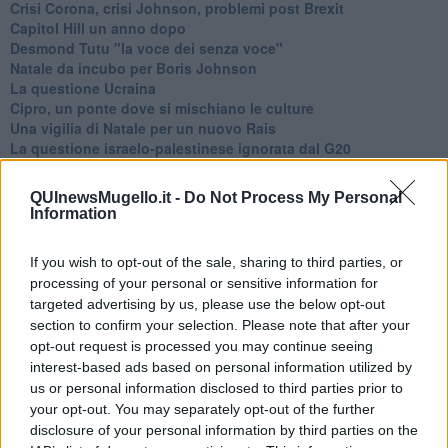
Crisi Corona, crisi Johnson, problemi post Brexit
Capitol Hill un anno dopo
Desmond Tutu "la voce dei senza voce"
Natale da incubo per Boris Johnson
La questione Ucraina
Cipro, un ponte dove si mischiano le culture
Una vigilia di Natale per un nuovo Rais
La questione israelo-palestinese ignorata dal G20
Erdogan continua a sfidare l'Occidente
Libano, collasso economico e guerra civile
QUInewsMugello.it -
Do Not Process My Personal
Johnson, da Trump a Biden alla Brexit
Information
L'AUKUS e il Quad
Biden, primo presidente USA non in guerra
If you wish to opt-out of the sale, sharing to third parties, or
Papa Bergoglio vedrà Viktor Orbán
processing of your personal or sensitive information for
Bennet, un giorno in attesa di Biden
targeted advertising by us, please use the below opt-out
Il ritorno dei talebani
section to confirm your selection. Please note that after your
​La lenta agonia del Libano
opt-out request is processed you may continue seeing
Sudafrica, è allarme alimentare
Usa di nuovo al centro della geopolitica internazionale
interest-based ads based on personal information utilized by
L’appuntamento di Israele con il cambiamento
us or personal information disclosed to third parties prior to
La farsa delle elezioni in Siria
your opt-out. You may separately opt-out of the further
In Medioriente non ci sono favole, solo realtà
disclosure of your personal information by third parties on the
Biden chiama ma Netanyahu non risponde