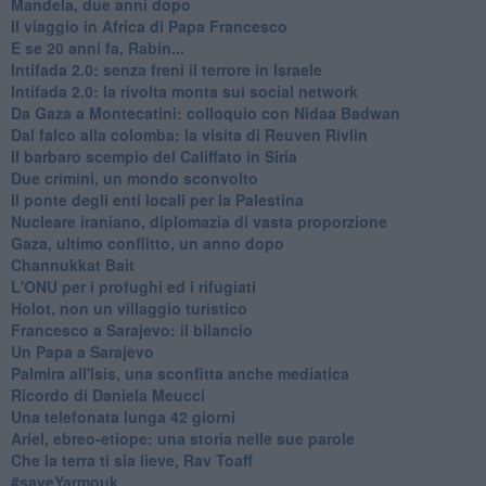
Mandela, due anni dopo
Il viaggio in Africa di Papa Francesco
E se 20 anni fa, Rabin...
Intifada 2.0: senza freni il terrore in Israele
Intifada 2.0: la rivolta monta sui social network
Da Gaza a Montecatini: colloquio con Nidaa Badwan
Dal falco alla colomba: la visita di Reuven Rivlin
Il barbaro scempio del Califfato in Siria
Due crimini, un mondo sconvolto
Il ponte degli enti locali per la Palestina
Nucleare iraniano, diplomazia di vasta proporzione
Gaza, ultimo conflitto, un anno dopo
Channukkat Bait
L'ONU per i profughi ed i rifugiati
Holot, non un villaggio turistico
Francesco a Sarajevo: il bilancio
Un Papa a Sarajevo
Palmira all'Isis, una sconfitta anche mediatica
Ricordo di Daniela Meucci
​Una telefonata lunga 42 giorni
​Ariel, ebreo-etiope: una storia nelle sue parole
Che la terra ti sia lieve, Rav Toaff
​#saveYarmouk