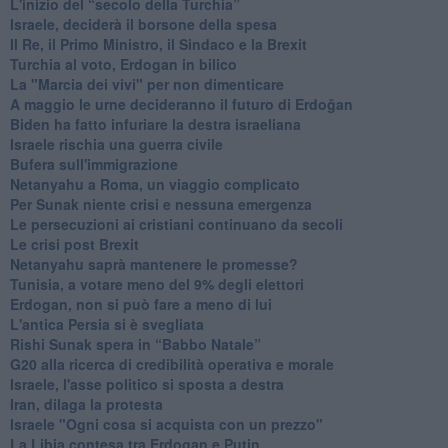
L'inizio del “secolo della Turchia”
Israele, deciderà il borsone della spesa
Il Re, il Primo Ministro, il Sindaco e la Brexit
Turchia al voto, Erdogan in bilico
La "Marcia dei vivi" per non dimenticare
A maggio le urne decideranno il futuro di Erdoğan
Biden ha fatto infuriare la destra israeliana
Israele rischia una guerra civile
Bufera sull'immigrazione
Netanyahu a Roma, un viaggio complicato
Per Sunak niente crisi e nessuna emergenza
Le persecuzioni ai cristiani continuano da secoli
Le crisi post Brexit
Netanyahu saprà mantenere le promesse?
Tunisia, a votare meno del 9% degli elettori
Erdogan, non si può fare a meno di lui
L'antica Persia si è svegliata
Rishi Sunak spera in “Babbo Natale”
G20 alla ricerca di credibilità operativa e morale
Israele, l'asse politico si sposta a destra
Iran, dilaga la protesta
Israele "Ogni cosa si acquista con un prezzo"
La Libia contesa tra Erdogan e Putin