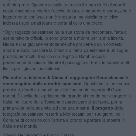
dell’interprete. Quando scioglie la treccia il lungo ciuffo di capelli
castani scende a coprire l’occhio destro, lo sguardo è sbarazzino e
leggermente confuso, non è impaurita ma visibilmente felice,
indossa i suoi amati jeans e porta al collo una croce.
“Ogni ragazza palestinese ha la sua storia da raccontare, fatta di
scelte talvolta difficili. Io sono pronta a morire per la mia libertà.”
Nidaa è una giovane ventottenne che proviene da un contesto
amaro e duro. Lasciare la Striscia di terra palestinese è un sogno
proibito per molti. Il valico con l’Egitto a Rafah è quasi
perennemente chiuso. Mentre il passaggio di Eretz in Israele è off
limits per i giovani palestinesi.
Più volte la richiesta di Nidaa di raggiungere Gerusalemme è
stata respinta dalle autorità israeliane
. Questa volta, non senza
problemi, ritardi e rimandi ha visto finalmente la porta di Gaza
aprirsi. È uscita dalla prigione più grande al mondo per giungere in
Italia, nel cuore della Toscana e partecipare di persona, per la
prima volta nella sua vita, ad una sua mostra.
Il progetto
della
fotografa palestinese resterà a Montecatini per 100 giorni, poi il
Comune di concerto con l’artista è pronto a portare la mostra in
Italia e nel mondo.
Alfredo De Girolamo e Enrico Catassi