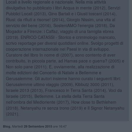
Locali a livello regionale e nazionale. Nella mia attività
divulgativa ho pubblicato i libri Acqua in mente (2012), Servizi
Pubblici Locali (2013), Gino Bartali e i Giusti toscani (2014),
Riusi: da rifiuti a risorse! (2014), Giorgio Nissim, una vita al
servizio del bene (2016), SosteniAMO l'energia (2018), Da
Mogador a Firenze: i Caffaz, viaggio di una famiglia ebrea
(2019). ENRICO CATASSI - Storico e criminologo mancato,
scrivo reportage per diversi quotidiani online. Svolgo progetti di
cooperazione internazionale nei Paesi in via di sviluppo.
Curatore del libro In nome di (2007), sono contento di aver
contribuito, in piccola parte, ad Hamas pace o guerra? (2005) e
Non solo pane (2011). E, ovviamente, alla realizzazione di
molte edizioni del Concerto di Natale a Betlemme e
Gerusalemme. Gli autori insieme hanno curato i seguenti libri:
Gerusalemme ultimo viaggio (2009), Kibbutz 3000 (2011),
Israele 2013 (2013), Francesco in Terra Santa (2014). Voci da
Israele (2015), Betlemme. La stella della Terra Santa
nell'ombra del Medioriente (2017), How close to Bethlehem
(2018), Netanyahu re senza trono (2019) e Il Signor Netanyahu
(2021).
,
Martedì
ore 16:47
Blog
29 Settembre 2015