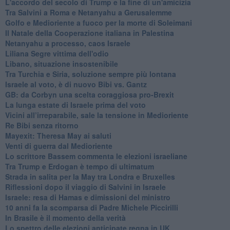
L'accordo del secolo di Trump e la fine di un'amicizia
Tra Salvini a Roma e Netanyahu a Gerusalemme
Golfo e Medioriente a fuoco per la morte di Soleimani
Il Natale della Cooperazione italiana in Palestina
Netanyahu a processo, caos Israele
Liliana Segre vittima dell'odio
Libano, situazione insostenibile
Tra Turchia e Siria, soluzione sempre più lontana
Israele al voto, è di nuovo Bibi vs. Gantz
GB: da Corbyn una scelta coraggiosa pro-Brexit
La lunga estate di Israele prima del voto
Vicini all’irreparabile, sale la tensione in Medioriente
Re Bibi senza ritorno
Mayexit: Theresa May ai saluti
Venti di guerra dal Medioriente
Lo scrittore Bassem commenta le elezioni israeliane
Tra Trump e Erdogan è tempo di ultimatum
Strada in salita per la May tra Londra e Bruxelles
Riflessioni dopo il viaggio di Salvini in Israele
Israele: resa di Hamas e dimissioni del ministro
10 anni fa la scomparsa di Padre Michele Piccirilli
In Brasile è il momento della verità
Lo spettro delle elezioni anticipate regna in UK