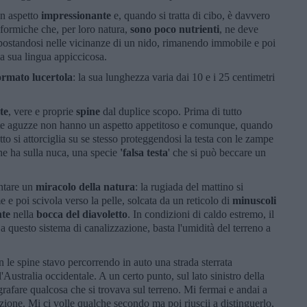
un aspetto
impressionante
e, quando si tratta di cibo, è davvero
 formiche che, per loro natura,
sono
poco nutrienti
, ne deve
postandosi nelle vicinanze di un nido, rimanendo immobile e poi
a sua lingua appiccicosa.
ormato lucertola
: la sua lunghezza varia dai 10 e i 25 centimetri
te
, vere e proprie
spine
dal duplice scopo. Prima di tutto
unte aguzze non hanno un aspetto appetitoso e comunque, quando
tto si attorciglia su se stesso proteggendosi la testa con le zampe
he ha sulla nuca, una specie
'falsa testa
' che si può beccare un
entare un
miracolo della natura
: la rugiada del mattino si
 e poi scivola verso la pelle, solcata da un reticolo di
minuscoli
nte
nella
bocca del diavoletto
. In condizioni di caldo estremo, il
 a questo sistema di canalizzazione, basta l'umidità del terreno a
n le spine stavo percorrendo in auto una strada sterrata
ll'Australia occidentale. A un certo punto, sul lato sinistro della
ografare qualcosa che si trovava sul terreno. Mi fermai e andai a
nzione. Mi ci volle qualche secondo ma poi riuscii a distinguerlo,