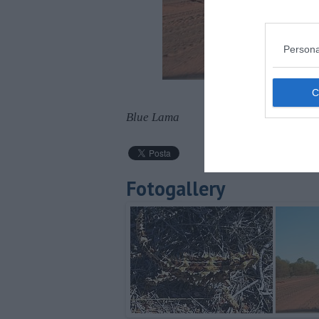
Persona
Una pista nel Kariji
Blue Lama
Fotogallery