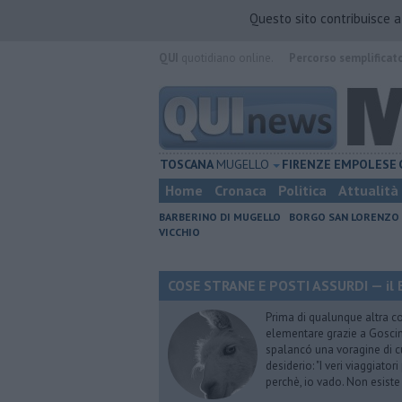
Questo sito contribuisce 
QUI
quotidiano online.
Percorso semplificat
TOSCANA
MUGELLO
FIRENZE
EMPOLESE
Home
Cronaca
Politica
Attualità
BARBERINO DI MUGELLO
BORGO SAN LORENZO
VICCHIO
COSE STRANE E POSTI ASSURDI — il 
Prima di qualunque altra cos
elementare grazie a Goscinn
spalancó una voragine di cu
desiderio: "I veri viaggiator
perchè, io vado. Non esist