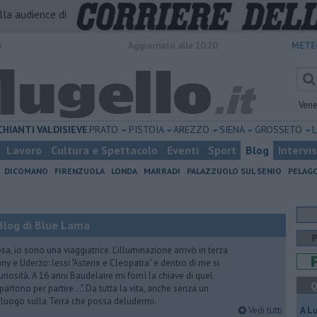
alla audience di
o
Aggiornato alle 10:20
METE
Vene
CHIANTI
VALDISIEVE
PRATO
PISTOIA
AREZZO
SIENA
GROSSETO
Lavoro
Cultura e Spettacolo
Eventi
Sport
Blog
Intervi
DICOMANO
FIRENZUOLA
LONDA
MARRADI
PALAZZUOLO SUL SENIO
PELAG
Blog di Blue Lama
a, io sono una viaggiatrice. L'illuminazione arrivò in terza
y e Uderzo: lessi "Asterix e Cleopatra" e dentro di me si
riosità. A 16 anni Baudelaire mi fornì la chiave di quel
Q
i partono per partire...". Da tutta la vita, anche senza un
e luogo sulla Terra che possa deludermi.
Vedi tutti
A L