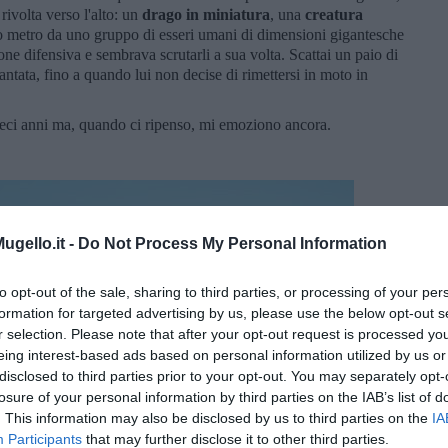
rivolta verso l'alto: un
drago in miniatura
, una
creatura
 metro da uno gruppo di esseri umani di dimensioni gigantesche
one difensiva e sembrava scrutarli a sua volta. Scattai un paio di
antata, fino a quando lui non decise di rimettersi in moto in
dieci anni ma, quando ci ripenso, mi emoziono ancora.
gello.it -
Do Not Process My Personal Information
to opt-out of the sale, sharing to third parties, or processing of your per
formation for targeted advertising by us, please use the below opt-out s
r selection. Please note that after your opt-out request is processed y
eing interest-based ads based on personal information utilized by us or
disclosed to third parties prior to your opt-out. You may separately opt-
losure of your personal information by third parties on the IAB’s list of
. This information may also be disclosed by us to third parties on the
IA
Participants
that may further disclose it to other third parties.