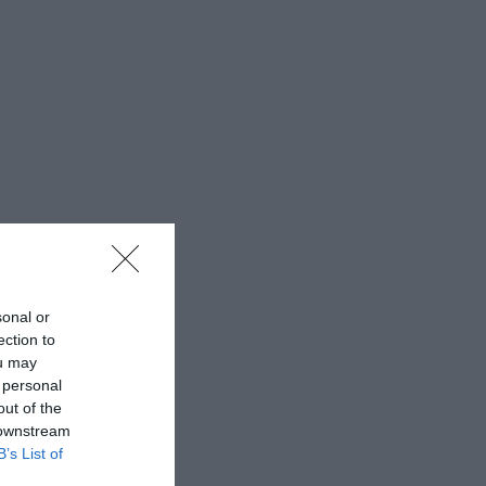
sonal or
ection to
ou may
 personal
out of the
 downstream
B’s List of