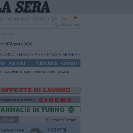
25°
36°
O:
BARBERINO DI MUGELLO
QuiNews.net
rdì
07 Agosto 2026
LIVORNO
LUCCA
PISA
MASSA CARRARA
ste
Animali
Pubblicità
Contatti
O
SCARPERIA - SAN PIERO A SIEVE
VAGLIA
ui Blog
di Riccardo Ferrucci
INCONTRI
ucca la mostra