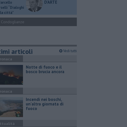
D'ARTE
Marcello
selli “Dialoghi
la città"
Condoglianze
imi articoli
Vedi tutti
ronaca
Notte di fuoco e il
bosco brucia ancora
ronaca
Incendi nei boschi,
un'altra giornata di
fuoco
ttualità