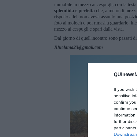
immobile in mezzo ai cespugli, con la testa 
splendida e perfetta
che, a meno di mezzo
rispetto a lei, non aveva assunto una posizi
foto al moloch e poi rimasi a guardarlo, inc
mezzo ai cespugli e sparì dalla vista.
Dal giorno di quell'incontro sono passati 
Bluelama23@gmail.com
QUInewsMu
If you wish 
sensitive in
confirm you
continue se
information 
further disc
participants
Downstream 