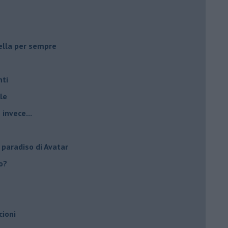
ella per sempre
nti
le
invece...
 paradiso di Avatar
to?
cioni