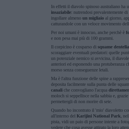
In effetti il diavolo spinoso australiano ha 
insaziabile
: nutrendosi prevalentemente di
ingollare almeno
un migliaio
al giorno, ap
catturandole con un veloce movimento dell
Per noi umani è innocuo, anche perchè è
f
e non pesa mai più di 100 grammi.
Il corpicino è cosparso di
squame dentella
scoraggiare eventuali predatori: quelle p
un potenziale nemico si avvicina, il diavole
anteriori ed esponendo una protuberanza c
morso senza conseguenze letali.
Ma è l'altra funzione delle spine a rappres
deposita facilmente sulla punta delle squame
canali
che convogliano l'acqua
direttame
moloch si seppellisce nella sabbia e, grazie
permettergli di non morire di sete.
Quando ho incontrato il 'mio' diavoletto co
all'interno del
Karijini National Park
, ne
pista, vidi un paio di persone intente a fot
vedere che cosa avesse attirato la loro atte