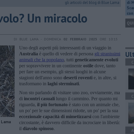
gli articoli del blog di Blue Lama
di 
Scar
avolo? Un miracolo
con 
QUI
DI BLUE LAMA - DOMENICA
02 FEBBRAIO 2025
ORE 10:15
Uno degli aspetti più interessanti di un viaggio in
Ult
Australia
è quello di vedere di persona
gli stranissimi
animali che la popolano
, tutti
geneticamente evoluti
C
per sopravvivere in un continente
ostile
dove, tanto
per fare un esempio, gli stessi luoghi in alcune
stagioni dell'anno sono
deserti roventi
e, in altre, si
trasformano in
laghi sterminati
.
Non sto parlando di visitare uno zoo, ovviamente, ma
C
di
incontri casuali
lungo il cammino. Per quanto mi
riguarda,
il più fortunato
è stato con un animale che,
un po' per le sue dimensioni ridotte, un po' per la sua
eccezionale capacità di mimetizzarsi
con l'ambiente
e Lama
circostante, è davvero difficile da incrociare in libertà:
il
diavolo spinoso
.
A