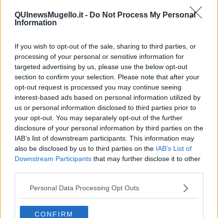
Qualche chilometro più in là ci aspettava un'altra sorpresa di natura
archeologica, coeva alle incisioni rupestri:
due stele
di pietra
QUInewsMugello.it -
Do Not Process My Personal
collocate al centro di un'ampia vallata, una più massiccia e scura,
Information
l'altra, più chiara, sormontata da un
volto ovale con i lineamenti
allungati
. Mi bastò un'occhiata e l'accostamento fu immediato:
If you wish to opt-out of the sale, sharing to third parties, or
"Incredibile, una testa di Modigliani proprio qui, nella steppa
processing of your personal or sensitive information for
sconfinata!".
targeted advertising by us, please use the below opt-out
section to confirm your selection. Please note that after your
opt-out request is processed you may continue seeing
interest-based ads based on personal information utilized by
us or personal information disclosed to third parties prior to
your opt-out. You may separately opt-out of the further
disclosure of your personal information by third parties on the
IAB’s list of downstream participants. This information may
also be disclosed by us to third parties on the
IAB’s List of
Downstream Participants
that may further disclose it to other
third parties.
Personal Data Processing Opt Outs
CONFIRM