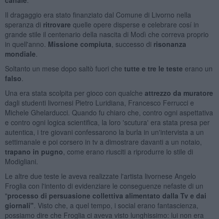
Il dragaggio era stato finanziato dal Comune di Livorno nella
speranza di
ritrovare
quelle opere disperse e celebrare cosí in
grande stile il centenario della nascita di Modì che correva proprio
in quell'anno.
Missione compiuta
, successo di
risonanza
mondiale
.
Soltanto un mese dopo saltò fuori che
tutte e tre le teste
erano un
falso
.
Una era stata scolpita per gioco con qualche
attrezzo da muratore
dagli studenti livornesi Pietro Luridiana, Francesco Ferrucci e
Michele Ghelarducci. Quando fu chiaro che, contro ogni aspettativa
e contro ogni logica scientifica, la loro 'scutura' era stata presa per
autentica, i tre giovani confessarono la burla in un'intervista a un
settimanale e poi corsero in tv a dimostrare davanti a un notaio,
trapano in pugno
, come erano riusciti a riprodurre lo stile di
Modigliani.
Le altre due teste le aveva realizzate l'artista livornese Angelo
Froglia con l'intento di evidenziare le conseguenze nefaste di un
"
processo di
persuasione collettiva
alimentato dalla Tv e dai
giornali"
. Visto che, a quel tempo, i social erano fantascienza,
possiamo dire che Froglia ci aveva visto lunghissimo: lui non era