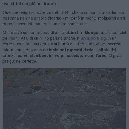
avanti,
lui era giá nel futuro
.
Quel meraviglioso scherzo del 1984 - che la comunità accademica
nostrana non ha ancora digerito - mi tornò in mente moltissimi anni
dopo, inaspettatamente, in un altro continente.
Mi trovavo con un gruppo di amici alpinisti in
Mongolia
, alle pendici
dei monti Altaj di cui vi ho parlato anche in
un altro blog
. A un
certo punto, la nostra guida si fermò e indicò una parete rocciosa
interamente decorata da
incisioni rupestri
risalenti all'età del
bronzo:
cervi
,
stambecchi
,
volpi
,
cacciatori con l'arco
. Migliaia
di figurine perfette.