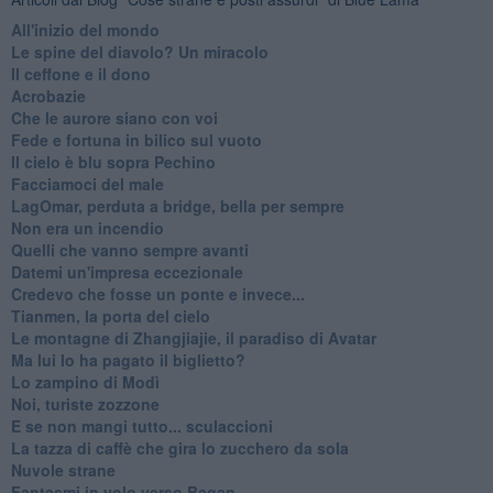
All'inizio del mondo
Le spine del diavolo? Un miracolo
Il ceffone e il dono
Acrobazie
Che le aurore siano con voi
Fede e fortuna in bilico sul vuoto
Il cielo è blu sopra Pechino
Facciamoci del male
LagOmar, perduta a bridge, bella per sempre
Non era un incendio
Quelli che vanno sempre avanti
Datemi un'impresa eccezionale
Credevo che fosse un ponte e invece...
Tianmen, la porta del cielo
Le montagne di Zhangjiajie, il paradiso di Avatar
Ma lui lo ha pagato il biglietto?
Lo zampino di Modì
Noi, turiste zozzone
E se non mangi tutto... sculaccioni
La tazza di caffè che gira lo zucchero da sola
Nuvole strane
Fantasmi in volo verso Bagan