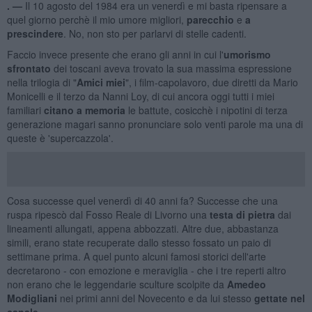
. —
Il 10 agosto del 1984 era un venerdì e mi basta ripensare a
quel giorno perchè il mio umore migliori,
parecchio
e
a
prescindere
. No, non sto per parlarvi di stelle cadenti.
Faccio invece presente che erano gli anni in cui l'
umorismo
sfrontato
dei toscani aveva trovato la sua massima espressione
nella trilogia di "
Amici miei
", i film-capolavoro, due diretti da Mario
Monicelli e il terzo da Nanni Loy, di cui ancora oggi tutti i miei
familiari
citano a memoria
le battute, cosicchè i nipotini di terza
generazione magari sanno pronunciare solo venti parole ma una di
queste è 'supercazzola'.
Cosa successe quel venerdì di 40 anni fa? Successe che una
ruspa ripescò dal Fosso Reale di Livorno una
testa di pietra
dai
lineamenti allungati, appena abbozzati. Altre due, abbastanza
simili, erano state recuperate dallo stesso fossato un paio di
settimane prima. A quel punto alcuni famosi storici dell'arte
decretarono - con emozione e meraviglia - che i tre reperti altro
non erano che le leggendarie sculture scolpite da
Amedeo
Modigliani
nei primi anni del Novecento e da lui stesso
gettate nel
canale
.