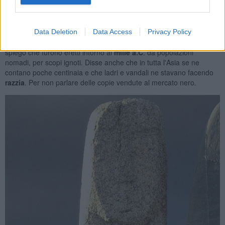
Sorridendo fra me e me pensai che la stele sarebbe stata
perfetta
per tirare in ballo lo
zampino di Modì
e organizzare una
beffa
alla
Data Deletion
Data Access
Privacy Policy
livornese
. In realtà, quei megaliti sono antichissimi: la guida ci
spiegò che furono eretti intorno al
mille a.C
. da popolazioni
nomadi, per scopi ignoti. Disse anche che in tutta l'Asia se ne
contano poche centinaia e che ladri e vandali ne stavano facendo
razzia
. Per non parlare delle copie vendute al mercato nero.