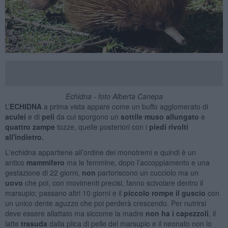
Echidna - foto Alberta Canepa
L’
ECHIDNA
a prima vista appare come un buffo agglomerato di
aculei
e di
peli
da cui sporgono un
sottile muso allungato
e
quattro zampe
tozze, quelle
posteriori con i
piedi rivolti
all'indietro.
L'echidna appartiene all’ordine dei monotremi e quindi è un
antico
mammifero
ma le femmine, dopo l’accoppiamento e una
gestazione di 22 giorni,
non
partoriscono un cucciolo ma un
uovo
che poi, con movimenti precisi, fanno scivolare dentro il
marsupio; passano altri 10 giorni e il
piccolo rompe il guscio
con
un unico dente aguzzo che poi perderà crescendo. Per nutrirsi
deve essere allattato ma siccome la madre
non ha i capezzoli
, il
latte
trasuda
dalla plica di pelle del marsupio e il neonato non lo