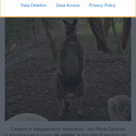
Data Deletion
Data Access
Privacy Policy
Canguro in atteggiamento minaccioso - foto Paola Cattaneo
Le femmine invece hanno
tre vagine
: le due laterali servono per