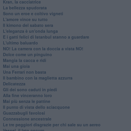
Kran, la cacciatrice
La bellezza spudorata
Sono un eroe e coltivo vigneti
L'amore vince su tutto
Il kimono del sabato sera
L'eleganza è un'onda lunga
E i gatti felici di Istanbul stanno a guardare
L'ultimo baluardo
NO! La camera con la doccia a vista NO!
Dolce come un pinguino
Mangia la cacca e ridi
Mai una gioia
Una Ferrari non basta
Il bambino con la maglietta azzurra
Delicatezza
Gli dei sono caduti in piedi
Alla fine vinceranno loro
Mai più senza le pattine
Il punto di vista dello sciacquone
Guazzabugli favolosi
Connessione ancestrale
Le tre peggiori disgrazie per chi sale su un aereo
Vessel, il lato oscuro