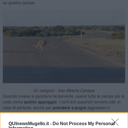
su quattro zampe.
Un canguro - foto Alberta Canepa
Quando invece si spostano lentamente, usano tutte le zampe più la
coda come
quinto appoggio
. I corti arti superiori tornano utili, in
caso di pericolo, anche per
prendere a pugni
aggressori o
avversari.
QUInewsMugello.it -
Do Not Process My Personal