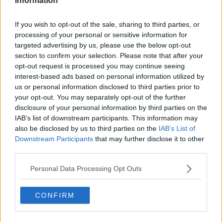
Information
If you wish to opt-out of the sale, sharing to third parties, or
processing of your personal or sensitive information for
targeted advertising by us, please use the below opt-out
section to confirm your selection. Please note that after your
opt-out request is processed you may continue seeing
interest-based ads based on personal information utilized by
us or personal information disclosed to third parties prior to
your opt-out. You may separately opt-out of the further
disclosure of your personal information by third parties on the
IAB’s list of downstream participants. This information may
also be disclosed by us to third parties on the
IAB’s List of
Downstream Participants
that may further disclose it to other
Canguri - foto Alberta Canepa
L'apparato
riproduttivo
è stupefacente. Tanto per cominciare i
third parties.
maschi hanno i genitali posizionati
al contrario
rispetto agli uomini:
alla base dell'addome
prima
appaiono i
due testicol
i poi il pene e
Personal Data Processing Opt Outs
infine l'ano. Questa disposizione agevola la penetrazione
nonostantre l'ingombro della coda ed è funzionale anche in altre
CONFIRM
situazioni: quando i canguri vogliono assumere un
atteggiamento
minaccioso
, si alzano sulle zampe posteriori ed esibiscono con
aria truce i
testicoli gonfi
come palle da tennis.