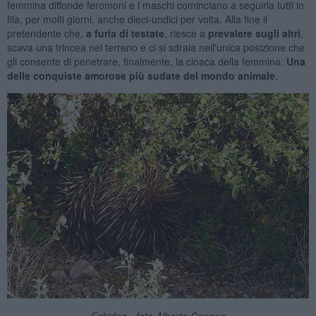
femmina diffonde feromoni e i maschi cominciano a seguirla tutti in
fila, per molti giorni, anche dieci-undici per volta. Alla fine il
pretendente che,
a furia di
testate
, riesce a
prevalere sugli altri
,
scava una trincea nel terreno e ci si sdraia nell'unica posizione che
gli consente di penetrare, finalmente, la cloaca della femmina.
Una
delle
conquiste
amorose più sudate
del mondo animale
.
Echidna - foto Alberta Canepa