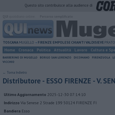
Questo sito contribuisce alla audience di
QUI
quotidiano online.
Percorso semplificato
TOSCANA
MUGELLO
FIRENZE
EMPOLESE
CHIANTI
VALDISIEVE
PRAT
Home
Cronaca
Politica
Attualità
Lavoro
Cultura e Sp
BARBERINO DI MUGELLO
BORGO SAN LORENZO
DICOMANO
FIRENZUOLA
L
VICCHIO
← Torna Indietro
Distributore - ESSO FIRENZE - V. S
Ultimo Aggiornamento
2025-12-30 07:14:10
Indirizzo
Via Senese 2 Strade 199 50124 FIRENZE FI
Bandiera
Esso