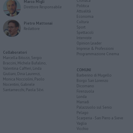
Cronaca
Marco Migli
Politica
Direttore Responsabile
Attualità
Economia
Cultura
Pietro Mattonai
Sport
Redattore
Spettacoli
Interviste
Opinion Leader
Imprese & Professioni
Collaboratori
Programmazione Cinema
Marcella Bitozzi, Sergio
Braccini, Michele Bufalino,
Valentina Caffieri, Linda
COMUNI
Giuliani, Dina Laurenzi,
Barberino di Mugello
Monica Nocciolini, Paolo
Borgo San Lorenzo
Nocentini, Gabriele
Dicomano
Santarnecchi, Paola Silvi.
Firenzuola
Londa
Marradi
Palazzuolo sul Senio
Pelago
Scarperia - San Piero a Sieve
Vaglia
Vicchio