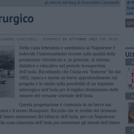
gli articoli del blog di Alessandro Canestrelli
di 
Scar
rurgico
con 
QUI
SSANDRO CANESTRELLI - DOMENICA
30 OTTOBRE 2022
ORE 08:00
Della vasta letteratura e aneddotica su Napoleone è
Ult
lodevole l’interessamento recente sulla qualità della
produzione vitivinicola e, in generale, al sistema
A
didattico e educativo nel periodo
bonapartista
dell’isola. Ricordando che l’isola era ‘francese’ fin dal
1802, manca e merita un breve approfondimento sul
progetto e lo studio sulla possibilità di un impianto
siderurgico nell’isola per il miglior sfruttamento delle
miniere del versante orientale dell’isola.
A
Questa progettazione è contenuta in un breve ma
Drouot e il nostro Bonaparte. Ricordo che le rendite del demanio
ell’intero ammontare del bilancio dell’isola, per cui Napoleone
ella zona mineraria dell’isola per aumentare gli introiti dell’intero
A