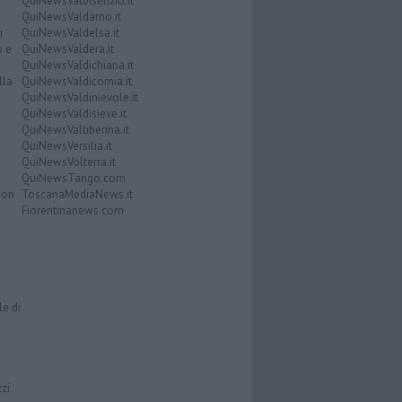
QuiNewsValbisenzio.it
QuiNewsValdarno.it
i
QuiNewsValdelsa.it
o e
QuiNewsValdera.it
QuiNewsValdichiana.it
lla
QuiNewsValdicornia.it
QuiNewsValdinievole.it
QuiNewsValdisieve.it
QuiNewsValtiberina.it
QuiNewsVersilia.it
QuiNewsVolterra.it
QuiNewsTango.com
Don
ToscanaMediaNews.it
Fiorentinanews.com
le di
zzi