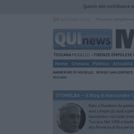
Questo sito contribuisce 
QUI
quotidiano online.
Percorso semplificat
TOSCANA
MUGELLO
FIRENZE
EMPOLESE
Home
Cronaca
Politica
Attualità
BARBERINO DI MUGELLO
BORGO SAN LORENZO
VICCHIO
STORIELBA — il Blog di Alessandro C
Nato a Piombino da genitori 
anni; compie gli studi superi
laureandosi con Lode. Inseg
Toscana. Nel 1990 si trasfer
alla Provincia di Pisa per l