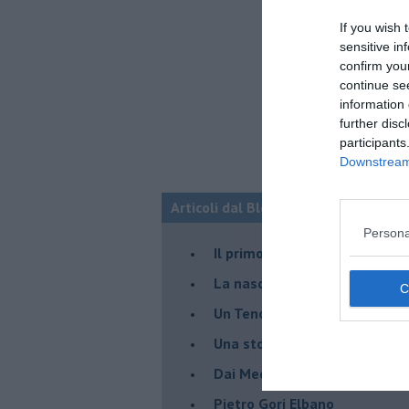
If you wish 
sensitive in
confirm you
continue se
information 
further disc
participants
Downstream 
Articoli dal Blog “Storielba” di Ales
Persona
Il primo isolario (Abraham Ort
La nascita di Cosmopoli
​Un Tenore, un Pittore e un Au
Una storia invisibile
Dai Medici ai Lorena
​Pietro Gori Elbano