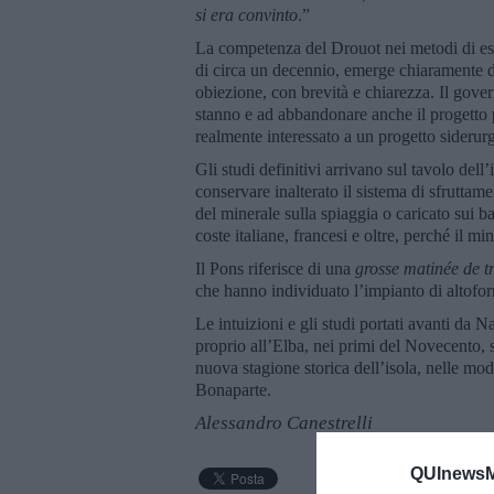
si era convinto
.”
La competenza del Drouot nei metodi di estr
di circa un decennio, emerge chiaramente da
obiezione, con brevità e chiarezza. Il gove
stanno e ad abbandonare anche il progetto p
realmente interessato a un progetto siderurg
Gli studi definitivi arrivano sul tavolo del
conservare inalterato il sistema di sfruttam
del minerale sulla spiaggia o caricato sui ba
coste italiane, francesi e oltre, perché il min
Il Pons riferisce di una
grosse matinée de t
che hanno individuato l’impianto di altofor
Le intuizioni e gli studi portati avanti da 
proprio all’Elba, nei primi del Novecento, 
nuova stagione storica dell’isola, nelle moda
Bonaparte.
Alessandro Canestrelli
QUInewsMu