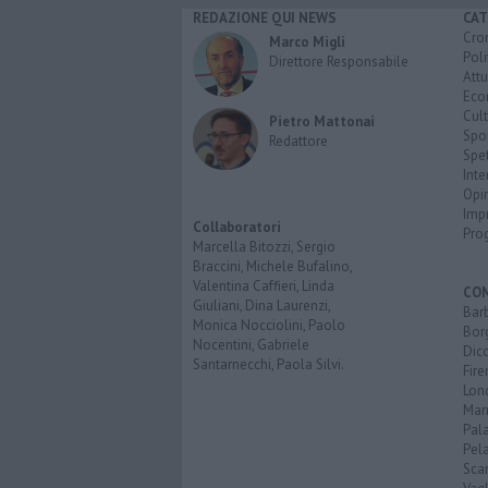
REDAZIONE QUI NEWS
CAT
Cro
Marco Migli
Poli
Direttore Responsabile
Attu
Eco
Cult
Pietro Mattonai
Spo
Redattore
Spet
Inte
Opi
Imp
Collaboratori
Pro
Marcella Bitozzi, Sergio
Braccini, Michele Bufalino,
Valentina Caffieri, Linda
CO
Giuliani, Dina Laurenzi,
Bar
Monica Nocciolini, Paolo
Bor
Nocentini, Gabriele
Dic
Santarnecchi, Paola Silvi.
Fir
Lon
Mar
Pal
Pel
Scar