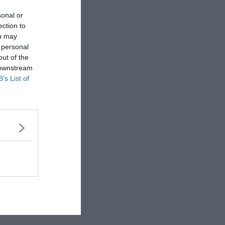
sonal or
ection to
ou may
 personal
out of the
 downstream
B’s List of