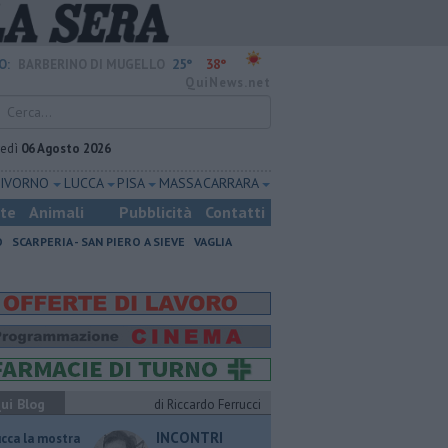
25°
38°
O:
BARBERINO DI MUGELLO
QuiNews.net
vedì
06 Agosto 2026
LIVORNO
LUCCA
PISA
MASSA CARRARA
ste
Animali
Pubblicità
Contatti
O
SCARPERIA - SAN PIERO A SIEVE
VAGLIA
ui Blog
di Riccardo Ferrucci
INCONTRI
ucca la mostra