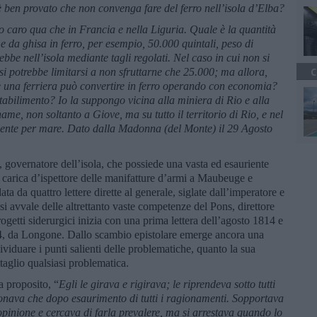
 ben provato che non convenga fare del ferro nell’isola d’Elba?
o caro qua che in Francia e nella Liguria. Quale è la quantità
 e da ghisa in ferro, per esempio, 50.000 quintali, peso di
bbe nell’isola mediante tagli regolati. Nel caso in cui non si
si potrebbe limitarsi a non sfruttarne che 25.000; ma allora,
C
e una ferriera può convertire in ferro operando con economia?
tabilimento? Io la suppongo vicina alla miniera di Rio e alla
ame, non soltanto a Giove, ma su tutto il territorio di Rio, e nel
ilmente per mare. Dato dalla Madonna (del Monte) il 29 Agosto
, governatore dell’isola, che possiede una vasta ed esauriente
 carica d’ispettore delle manifatture d’armi a Maubeuge e
ta da quattro lettere dirette al generale, siglate dall’imperatore e
i avvale delle altrettanto vaste competenze del Pons, direttore
rogetti siderurgici inizia con una prima lettera dell’agosto 1814 e
14, da Longone. Dallo scambio epistolare emerge ancora una
viduare i punti salienti delle problematiche, quanto la sua
taglio qualsiasi problematica.
a proposito, “
Egli le girava e rigirava; le riprendeva sotto tutti
ndonava che dopo esaurimento di tutti i ragionamenti. Sopportava
 opinione e cercava di farla prevalere, ma si arrestava quando lo