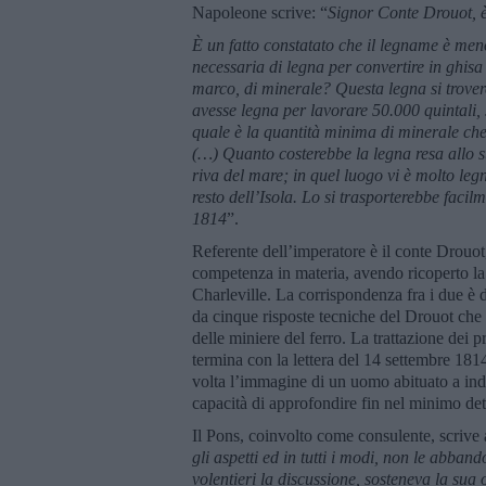
Napoleone scrive: “
Signor Conte Drouot, è
È un fatto constatato che il legname è men
necessaria di legna per convertire in ghisa
marco, di minerale? Questa legna si trovere
avesse legna per lavorare 50.000 quintali, 
quale è la quantità minima di minerale ch
(…) Quanto costerebbe la legna resa allo s
riva del mare; in quel luogo vi è molto legn
resto dell’Isola. Lo si trasporterebbe fac
1814
”.
Referente dell’imperatore è il conte Drouot
competenza in materia, avendo ricoperto la
Charleville. La corrispondenza fra i due è da
da cinque risposte tecniche del Drouot che s
delle miniere del ferro. La trattazione dei p
termina con la lettera del 14 settembre 18
volta l’immagine di un uomo abituato a indi
capacità di approfondire fin nel minimo det
Il Pons, coinvolto come consulente, scrive 
gli aspetti ed in tutti i modi, non le abba
volentieri la discussione, sosteneva la sua