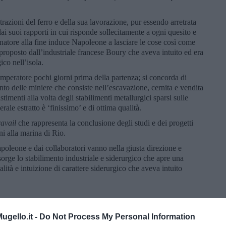
azioni del ferro e della sua lavorazione, pur essendo arretrata
i suoi rapporti in cui risponde sollecitamente a ogni quesito e
rnatore alla fine induce Napoleone a lasciare le cose così come
roposto dall’industriale francese Boury che aveva intuito ed era
ico nell’isola.
l’imperatore pochi giorni prima della partenza; si concorda di
ento delle miniere che consiste nell’escavazione, cernita e vendita
stimenti alla volta degli stabilimenti metallurgici sparsi sulle
erale estratto è ‘finissimo’ e di ottima qualità.
ravail
che rappresenta la conclusione degli studi e dei progetti
ni alla marina di Rio.
Napoleone e dai collaboratori vanno nella giusta direzione e
sorge lo stabilimento industriale e siderurgico che apre una
lità e intuizione di carattere siderurgico che aveva intuito
gello.it -
Do Not Process My Personal Information