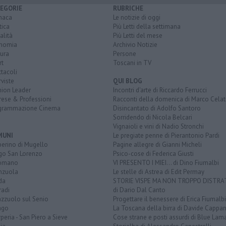
EGORIE
RUBRICHE
naca
Le notizie di oggi
tica
Più Letti della settimana
alità
Più Letti del mese
nomia
Archivio Notizie
ura
Persone
rt
Toscani in TV
tacoli
rviste
QUI BLOG
nion Leader
Incontri d'arte di Riccardo Ferrucci
rese & Professioni
Racconti della domenica di Marco Celat
grammazione Cinema
Disincantato di Adolfo Santoro
Sorridendo di Nicola Belcari
Vignaioli e vini di Nadio Stronchi
MUNI
Le pregiate penne di Pierantonio Pardi
berino di Mugello
Pagine allegre di Gianni Micheli
go San Lorenzo
Psico-cose di Federica Giusti
omano
VI PRESENTO I MIEI... di Dino Fiumalbi
enzuola
Le stelle di Astrea di Edit Permay
da
STORIE VISPE MA NON TROPPO DISTR
radi
di Dario Dal Canto
azzuolo sul Senio
Progettare il benessere di Erica Fiumalbi
ago
La Toscana della birra di Davide Cappan
peria - San Piero a Sieve
Cose strane e posti assurdi di Blue Lam