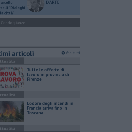
D'ARTE
Marcello
selli “Dialoghi
la città"
Condoglianze
imi articoli
Vedi tutti
ttualità
​Tutte le offerte di
lavoro in provincia di
Firenze
ttualità
L'odore degli incendi in
Francia arriva fino in
Toscana
ttualità