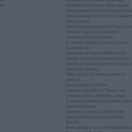
ia
Storielba di Alessandro Canestrelli
hio
NEURONEWS di Alberto Arturo Vergani
Pensieri della domenica di Libero Ventur
Fauda e balagan di Alfredo De Girolam
Enrico Catassi
Storie di ordinaria umanità di Nicolò Ste
Parole in viaggio di Tito Barbini
Turbative di Franco Bonciani
Lo scrittore sfigato di Enrico Guerrini e
Gordiano Lupi
Raccontare di Gusto di Rubina Rovini
Legalità e non solo di Salvatore Calleri
Shalom La Cultura della Solidarietà di 
Andrea Pio Cristiani
VERSI-AMO di Chi mette al centro la
persona
Eureka! di Nausica Manzi
Tabasco senza filtro di Tabasco n.6
Ci vuole un fisico di Michele Campisi
Economia e territorio, da globale a loca
Daniele Salvadori
La dama a scacchi di Carlo Belciani
Due chiacchiere in cucina di Sabrina
Rossello
Storie dell'altro secolo di Marcella Bito