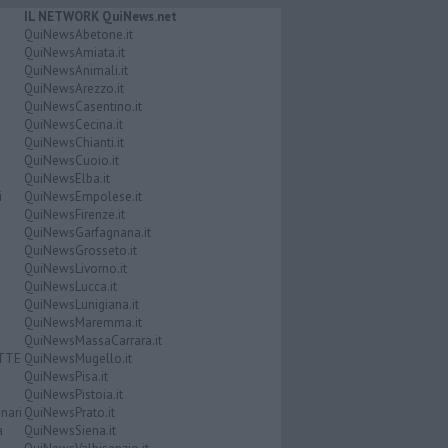
IL NETWORK QuiNews.net
QuiNewsAbetone.it
QuiNewsAmiata.it
QuiNewsAnimali.it
QuiNewsArezzo.it
QuiNewsCasentino.it
QuiNewsCecina.it
QuiNewsChianti.it
QuiNewsCuoio.it
QuiNewsElba.it
i
QuiNewsEmpolese.it
QuiNewsFirenze.it
QuiNewsGarfagnana.it
QuiNewsGrosseto.it
QuiNewsLivorno.it
QuiNewsLucca.it
QuiNewsLunigiana.it
QuiNewsMaremma.it
QuiNewsMassaCarrara.it
ATTE
QuiNewsMugello.it
QuiNewsPisa.it
QuiNewsPistoia.it
nari
QuiNewsPrato.it
a
QuiNewsSiena.it