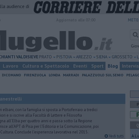
alla audience di
o
Aggiornato alle 07:00
METE
Gio
CHIANTI
VALDISIEVE
PRATO
PISTOIA
AREZZO
SIENA
GROSSETO
Lavoro
Cultura e Spettacolo
Eventi
Sport
Blog
Intervi
DICOMANO
FIRENZUOLA
LONDA
MARRADI
PALAZZUOLO SUL SENIO
PELAG
anestrelli
elbani, con la famiglia si sposta a Portoferraio a tredici
ori e si iscrive alla Facoltà di Lettere e Filosofia
na all’Elba per quattro anni e passa sotto la Regione
Q
isce all’APT di Pisa per l'Editoria e la Comunicazione, poi
a Cultura. Conclude l’esperienza lavorativa nel 2015.
Vedi tutti
A L