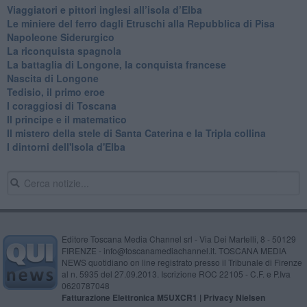
​Viaggiatori e pittori inglesi all’isola d’Elba
Le miniere del ferro dagli Etruschi alla Repubblica di Pisa
​Napoleone Siderurgico
​La riconquista spagnola
​La battaglia di Longone, la conquista francese
Nascita di Longone
Tedisio, il primo eroe
I coraggiosi di Toscana
Il principe e il matematico
Il mistero della stele di Santa Caterina e la Tripla collina
I dintorni dell'Isola d'Elba
Editore Toscana Media Channel srl - Via Dei Martelli, 8 - 50129
FIRENZE - info@toscanamediachannel.it. TOSCANA MEDIA
NEWS quotidiano on line registrato presso il Tribunale di Firenze
al n. 5935 del 27.09.2013. Iscrizione ROC 22105 - C.F. e P.Iva
0620787048
Fatturazione Elettronica M5UXCR1 |
Privacy Nielsen