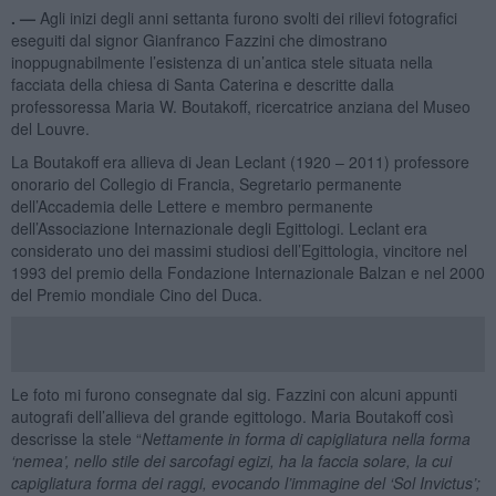
. —
Agli inizi degli anni settanta furono svolti dei rilievi fotografici
eseguiti dal signor Gianfranco Fazzini che dimostrano
inoppugnabilmente l’esistenza di un’antica stele situata nella
facciata della chiesa di Santa Caterina e descritte dalla
professoressa Maria W. Boutakoff, ricercatrice anziana del Museo
del Louvre.
La Boutakoff era allieva di Jean Leclant (1920 – 2011) professore
onorario del Collegio di Francia, Segretario permanente
dell’Accademia delle Lettere e membro permanente
dell’Associazione Internazionale degli Egittologi. Leclant era
considerato uno dei massimi studiosi dell’Egittologia, vincitore nel
1993 del premio della Fondazione Internazionale Balzan e nel 2000
del Premio mondiale Cino del Duca.
Le foto mi furono consegnate dal sig. Fazzini con alcuni appunti
autografi dell’allieva del grande egittologo. Maria Boutakoff così
descrisse la stele “
Nettamente in forma di capigliatura nella forma
‘nemea’, nello stile dei sarcofagi egizi, ha la faccia solare, la cui
capigliatura forma dei raggi, evocando l’immagine del ‘Sol Invictus’;