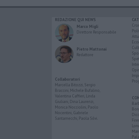
REDAZIONE QUI NEWS
CAT
Cro
Marco Migli
Poli
Direttore Responsabile
Attu
Eco
Cult
Pietro Mattonai
Spo
Redattore
Spet
Inte
Opi
Imp
Collaboratori
Pro
Marcella Bitozzi, Sergio
Braccini, Michele Bufalino,
Valentina Caffieri, Linda
CO
Giuliani, Dina Laurenzi,
Bar
Monica Nocciolini, Paolo
Bor
Nocentini, Gabriele
Dic
Santarnecchi, Paola Silvi.
Fir
Lon
Mar
Pal