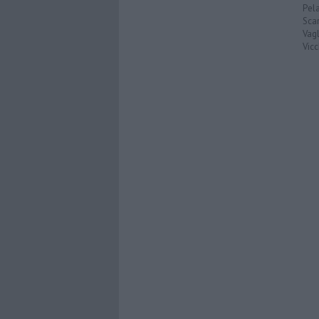
Pel
Scar
Vagl
Vicc