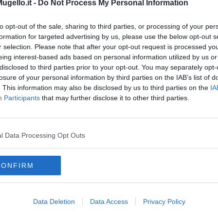
gello.it -
Do Not Process My Personal Information
Per questo i colori devono rispecchiare i gusti personali, legati
iente in cui ci si senta veramente a casa.
to opt-out of the sale, sharing to third parties, or processing of your per
o i dettagli
formation for targeted advertising by us, please use the below opt-out s
 a piacere, la personalizzazione dei dettagli è ciò che rende
r selection. Please note that after your opt-out request is processed y
 ricordi di viaggio e piccoli oggetti personali donano carattere
eing interest-based ads based on personal information utilized by us or
dirlo con le parole del designer Nate Berkus,
“La tua casa
disclosed to third parties prior to your opt-out. You may separately opt-
d essere una collezione di ciò che ami”.
losure of your personal information by third parties on the IAB’s list of
. This information may also be disclosed by us to third parties on the
IA
Participants
that may further disclose it to other third parties.
unti e miscelati con cura, è il momento di godersi il risultato. Una
ere, ma anche funzionale e salutare. Ogni dettaglio contribuisce
ando un ambiente che nutre il corpo e la mente.
l Data Processing Opt Outs
CONFIRM
Data Deletion
Data Access
Privacy Policy