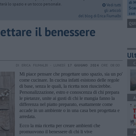
di 
abiterà lo spazio e un tocco personale.
Vedi tutti
Scar
gli articoli
con 
del blog di Erica Fiumalbi
QUI
gettare il benessere
Ult
C
DI ERICA FIUMALBI - LUNEDÌ
17 GIUGNO 2024
ORE 08:00
Mi piace pensare che progettare uno spazio, sia un po'
come cucinare. In cucina infatti esistono delle regole
di base, senza le quali, la ricetta non riuscirebbe.
Personalizzazione, estro e conoscenza di chi prepara
A
le pietanze, unite ai gusti di chi le mangia fanno la
differenza nel piatto preparato, esattamente come
accade in un ambiente o in una casa ben progettata e
arredata.
Ecco la mia ricetta per creare ambienti che
promuovono il benessere di chi li vive
A