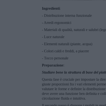
Ingredienti
:
- Distribuzione interna funzionale
- Arredi ergonomici
- Materiali di qualità, naturali e salubri (le
- Luce naturale
- Elementi naturali (piante, acqua)
- Colori caldi e freddi, a piacere
- Tocco personale
Preparazione
:
Studiare bene la struttura di base del piat
Questa fase è cruciale per impostare la dire
giuste proporzioni fra i vari elementi perme
valutare le forme e definire la distribuzion
deve avere una funzione ben definita e col
circolazione fluida e intuitiva.
Il secondo passo è disporre i mobili in mod