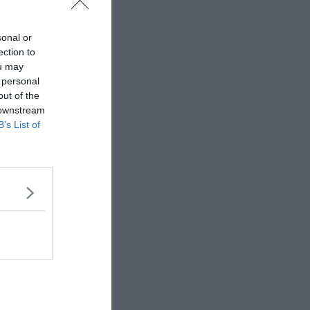
sonal or
ection to
ou may
 personal
out of the
 downstream
B’s List of