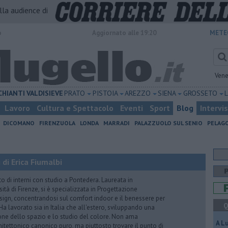
alla audience di
o
Aggiornato alle 19:20
METE
Vene
CHIANTI
VALDISIEVE
PRATO
PISTOIA
AREZZO
SIENA
GROSSETO
Lavoro
Cultura e Spettacolo
Eventi
Sport
Blog
Intervi
DICOMANO
FIRENZUOLA
LONDA
MARRADI
PALAZZUOLO SUL SENIO
PELAG
di Erica Fiumalbi
to di interni con studio a Pontedera. Laureata in
sità di Firenze, si è specializzata in Progettazione
sign, concentrandosi sul comfort indoor e il benessere per
Q
. Ha lavorato sia in Italia che all'estero, sviluppando una
ne dello spazio e lo studio del colore. Non ama
A L
chitettonico canonico puro, ma piuttosto trovare il punto di