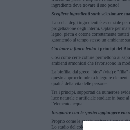
ingrediente deve trovare il suo posto!
Scegliere ingredienti sani:
selezionare mat
La scelta degli ingredienti è essenziale per q
progettazione degli interni. Optare per mater
legno, pietra e cotone correttamente trattati 
garantendo al tempo stesso un ambiente san
Cucinare a fuoco lento:
i principi del Bio
Così come certe cotture permettono ai sapor
ambienti armoniosi che favoriscono in modo
La biofilia, dal greco "bios" (vita) e "filia
questo approccio mira a integrare elementi 
qualità della vita delle persone.
Tra i principi, supportati da numerose evid
luce naturale e artificiale studiate in base a
l’elemento acqua.
Insaporire con le spezie: aggiungere emoz
Proprio come le spezie esaltano i sapori di 
Lo studio del colore è un tema molto vasto