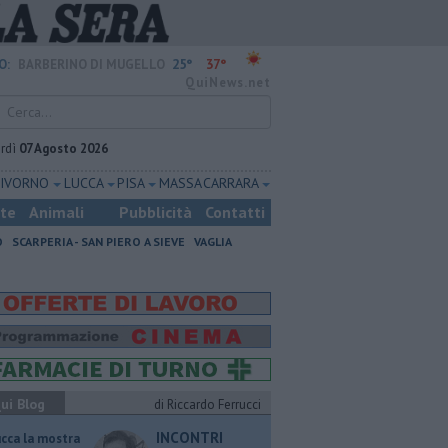
25°
37°
O:
BARBERINO DI MUGELLO
QuiNews.net
rdì
07 Agosto 2026
LIVORNO
LUCCA
PISA
MASSA CARRARA
ste
Animali
Pubblicità
Contatti
O
SCARPERIA - SAN PIERO A SIEVE
VAGLIA
ui Blog
di Riccardo Ferrucci
INCONTRI
ucca la mostra