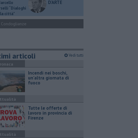
D'ARTE
Marcello
selli “Dialoghi
la città"
Condoglianze
imi articoli
Vedi tutti
ronaca
Incendi nei boschi,
un'altra giornata di
fuoco
ttualità
​Tutte le offerte di
lavoro in provincia di
Firenze
ttualità