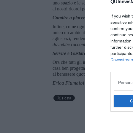
QUInewsMu
uno spazio e le sensazioni che ci trasmette. 
ai nostri ricordi positivi, per creare un amb
If you wish 
Condire a piacere: personalizzare attravers
sensitive in
Infine, come ogni piatto deve essere condito
confirm you
unico un ambiente. Fotografie, opere d’arte,
continue se
agli spazi, rendendoli davvero nostri. Per 
information 
dovrebbe raccontare la storia di chi sei, e
further disc
Servire e Gustare:
vivere la casa
participants
Downstream 
Ora che tutti gli ingredienti sono stati aggi
casa ben progettata non è solo bella da ved
al benessere quotidiano di chi la vive, cre
Erica Fiumalbi
Persona