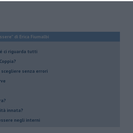
ssere” di Erica Fiumalbi
 ci riguarda tutti
 Coppia?
er scegliere senza errori
rve
ra?
sità innata?
essere negli interni