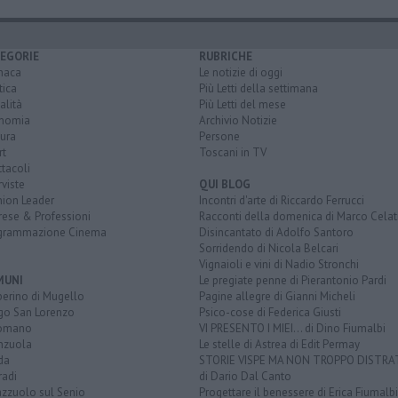
EGORIE
RUBRICHE
naca
Le notizie di oggi
tica
Più Letti della settimana
alità
Più Letti del mese
nomia
Archivio Notizie
ura
Persone
rt
Toscani in TV
tacoli
rviste
QUI BLOG
nion Leader
Incontri d'arte di Riccardo Ferrucci
rese & Professioni
Racconti della domenica di Marco Celat
grammazione Cinema
Disincantato di Adolfo Santoro
Sorridendo di Nicola Belcari
Vignaioli e vini di Nadio Stronchi
MUNI
Le pregiate penne di Pierantonio Pardi
berino di Mugello
Pagine allegre di Gianni Micheli
go San Lorenzo
Psico-cose di Federica Giusti
omano
VI PRESENTO I MIEI... di Dino Fiumalbi
enzuola
Le stelle di Astrea di Edit Permay
da
STORIE VISPE MA NON TROPPO DISTR
radi
di Dario Dal Canto
azzuolo sul Senio
Progettare il benessere di Erica Fiumalbi