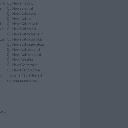
nari
QuiNewsPrato.it
a
QuiNewsSiena.it
QuiNewsValbisenzio.it
QuiNewsValdarno.it
i
QuiNewsValdelsa.it
o e
QuiNewsValdera.it
QuiNewsValdichiana.it
lla
QuiNewsValdicornia.it
QuiNewsValdinievole.it
QuiNewsValdisieve.it
QuiNewsValtiberina.it
QuiNewsVersilia.it
QuiNewsVolterra.it
QuiNewsTango.com
Don
ToscanaMediaNews.it
Fiorentinanews.com
le di