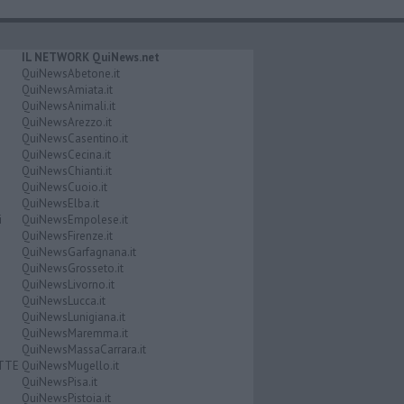
IL NETWORK QuiNews.net
QuiNewsAbetone.it
QuiNewsAmiata.it
QuiNewsAnimali.it
QuiNewsArezzo.it
QuiNewsCasentino.it
QuiNewsCecina.it
QuiNewsChianti.it
QuiNewsCuoio.it
QuiNewsElba.it
i
QuiNewsEmpolese.it
QuiNewsFirenze.it
QuiNewsGarfagnana.it
QuiNewsGrosseto.it
QuiNewsLivorno.it
QuiNewsLucca.it
QuiNewsLunigiana.it
QuiNewsMaremma.it
QuiNewsMassaCarrara.it
ATTE
QuiNewsMugello.it
QuiNewsPisa.it
QuiNewsPistoia.it