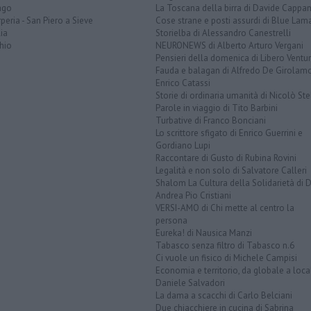
ago
La Toscana della birra di Davide Cappan
peria - San Piero a Sieve
Cose strane e posti assurdi di Blue Lam
ia
Storielba di Alessandro Canestrelli
hio
NEURONEWS di Alberto Arturo Vergani
Pensieri della domenica di Libero Ventur
Fauda e balagan di Alfredo De Girolam
Enrico Catassi
Storie di ordinaria umanità di Nicolò Ste
Parole in viaggio di Tito Barbini
Turbative di Franco Bonciani
Lo scrittore sfigato di Enrico Guerrini e
Gordiano Lupi
Raccontare di Gusto di Rubina Rovini
Legalità e non solo di Salvatore Calleri
Shalom La Cultura della Solidarietà di 
Andrea Pio Cristiani
VERSI-AMO di Chi mette al centro la
persona
Eureka! di Nausica Manzi
Tabasco senza filtro di Tabasco n.6
Ci vuole un fisico di Michele Campisi
Economia e territorio, da globale a loca
Daniele Salvadori
La dama a scacchi di Carlo Belciani
Due chiacchiere in cucina di Sabrina