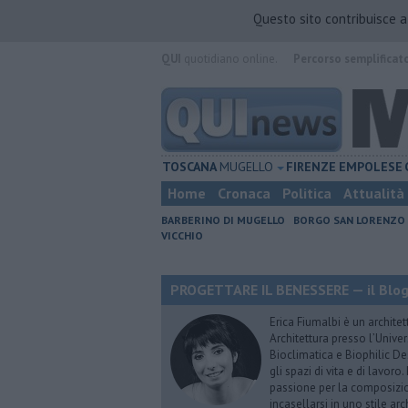
Questo sito contribuisce 
QUI
quotidiano online.
Percorso semplificat
TOSCANA
MUGELLO
FIRENZE
EMPOLESE
Home
Cronaca
Politica
Attualità
BARBERINO DI MUGELLO
BORGO SAN LORENZO
VICCHIO
PROGETTARE IL BENESSERE — il Blog 
Erica Fiumalbi è un architet
Architettura presso l’Univer
Bioclimatica e Biophilic De
gli spazi di vita e di lavoro
passione per la composizio
incasellarsi in uno stile ar