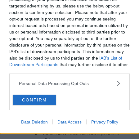
targeted advertising by us, please use the below opt-out
section to confirm your selection. Please note that after your
opt-out request is processed you may continue seeing
interest-based ads based on personal information utilized by
us or personal information disclosed to third parties prior to
your opt-out. You may separately opt-out of the further
disclosure of your personal information by third parties on the
IAB’s list of downstream participants. This information may
also be disclosed by us to third parties on the
IAB’s List of
Benefici della Progettazione Biofilica
Downstream Participants
that may further disclose it to other
Numerosi studi dimostrano che l’applicazione dei principi di
third parties.
progettazione biofilica negli edifici e nelle città offre numerosi
benefici.
Personal Data Processing Opt Outs
1. Benefici Fisiologici:
CONFIRM
Riduzione dello stress e dei livelli di cortisolo.
Aumento della concentrazione e delle prestazioni
cognitive.
Rafforzamento del senso di connessione e
Data Deletion
Data Access
Privacy Policy
appartenenza.
Promozione di relazioni sociali più forti e