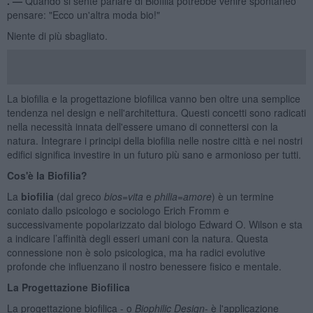
. —
Quando si sente parlare di Biofilia potrebbe venire spontaneo
pensare: "Ecco un'altra moda bio!"
Niente di più sbagliato.
La biofilia e la progettazione biofilica vanno ben oltre una semplice
tendenza nel design e nell'architettura. Questi concetti sono radicati
nella necessità innata dell'essere umano di connettersi con la
natura. Integrare i principi della biofilia nelle nostre città e nei nostri
edifici significa investire in un futuro più sano e armonioso per tutti.
Cos'è la Biofilia?
La
biofilia
(dal greco
bios=vita
e
philia=amore
) è un termine
coniato dallo psicologo e sociologo Erich Fromm e
successivamente popolarizzato dal biologo Edward O. Wilson e sta
a indicare l’affinità degli esseri umani con la natura. Questa
connessione non è solo psicologica, ma ha radici evolutive
profonde che influenzano il nostro benessere fisico e mentale.
La Progettazione Biofilica
La progettazione biofilica - o
Biophilic Design
- è l'applicazione