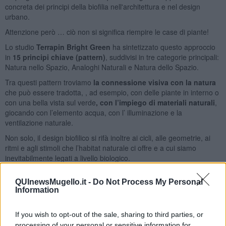
concreta dei principi della biofilia nell'architettura e nel design
urbano.
Attenzione però … ciò non si significa riempire le case di piante!
Lo studio
Terrapin Bright Green
ha sintetizzato questo approccio
in
15 principi chiave (pattern)
, suddivisi in tre categorie principali:
Natura nello Spazio, Analoghi Naturali e Natura dello Spazio.
Tra questi pattern troviamo
la connessione visiva con la natura
che può essere tradotta, , ad esempio, con delle piante in interno o
con una bella vista sul verde
,
con
l’impiego di materiali naturali
,
giocando con l’elemento acqua, con l’ illuminazione e la
ventilazione naturale.
Non solo, il design biofilico si rifà inoltre ai cicli, alle geometrie, ai
ritmi e agli stimoli che l’habitat naturale ci offre e a cui siamo
inevitabilmente legati a livello biologico.
QUInewsMugello.it -
Do Not Process My Personal
Information
If you wish to opt-out of the sale, sharing to third parties, or
processing of your personal or sensitive information for