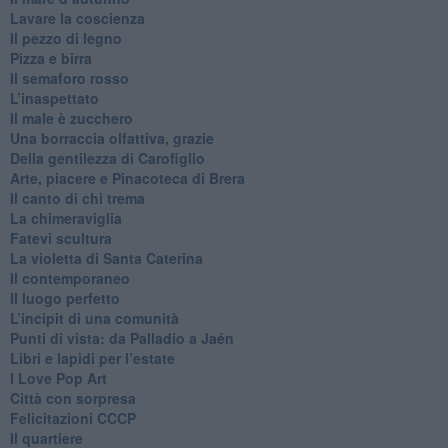
​Lavare la coscienza
​Il pezzo di legno
​Pizza e birra
​Il semaforo rosso
​L’inaspettato
​Il male è zucchero
​Una borraccia olfattiva, grazie
​Della gentilezza di Carofiglio
Arte, piacere e Pinacoteca di Brera
​Il canto di chi trema
La chimeraviglia
​Fatevi scultura
​La violetta di Santa Caterina
​Il contemporaneo
​Il luogo perfetto
​L’incipit di una comunità
Punti di vista: da Palladio a Jaén
​Libri e lapidi per l’estate
​I Love Pop Art
Città con sorpresa
Felicitazioni CCCP
​Il quartiere