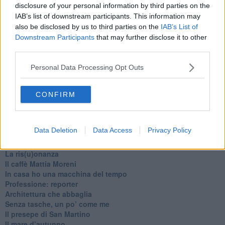
disclosure of your personal information by third parties on the
IAB’s list of downstream participants. This information may
also be disclosed by us to third parties on the
IAB’s List of
Downstream Participants
that may further disclose it to other
third parties.
Personal Data Processing Opt Outs
Ti potrebbe interessare anche:
CONFIRM
Articoli dal Blog “Pagine allegre” di Gianni Micheli
​Ricciotti Ensemble: ovunque e per tutti
Data Deletion
Data Access
Privacy Policy
Ode ai lacci
​L’elenco telefonico
​La ris(u)onanza
​Il caffè Mattia Moreni
​In casa ho una macchina del tempo
Professione: reporter
Architettura che abbaglia
​Senza tasche, un po’ come me
​Il presepe di San Martino
​Il mare d’autunno