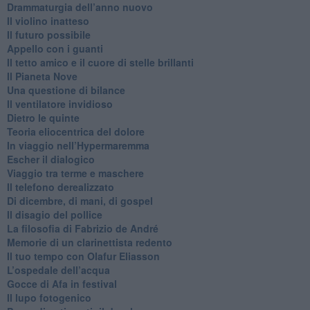
​Drammaturgia dell’anno nuovo
​Il violino inatteso
​Il futuro possibile
​Appello con i guanti
​Il tetto amico e il cuore di stelle brillanti
​Il Pianeta Nove
​Una questione di bilance
​Il ventilatore invidioso
​Dietro le quinte
​Teoria eliocentrica del dolore
In viaggio nell’Hypermaremma
​Escher il dialogico
​Viaggio tra terme e maschere
Il telefono derealizzato
​Di dicembre, di mani, di gospel
​Il disagio del pollice
​La filosofia di Fabrizio de André
Memorie di un clarinettista redento
​Il tuo tempo con Olafur Eliasson
​L’ospedale dell’acqua
​Gocce di Afa in festival
​Il lupo fotogenico