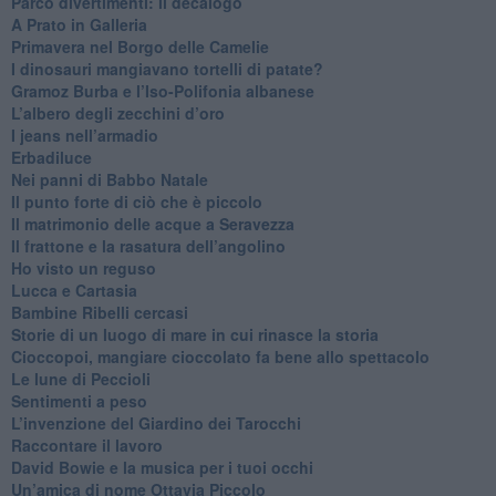
​Parco divertimenti: il decalogo
​A Prato in Galleria
​Primavera nel Borgo delle Camelie
I dinosauri mangiavano tortelli di patate?
​Gramoz Burba e l’Iso-Polifonia albanese
L’albero degli zecchini d’oro
​I jeans nell’armadio
Erbadiluce
Nei panni di Babbo Natale
​Il punto forte di ciò che è piccolo
​Il matrimonio delle acque a Seravezza
​Il frattone e la rasatura dell’angolino
​Ho visto un reguso
Lucca e Cartasia
Bambine Ribelli cercasi
Storie di un luogo di mare in cui rinasce la storia
Cioccopoi, mangiare cioccolato fa bene allo spettacolo
​Le lune di Peccioli
​Sentimenti a peso
​L’invenzione del Giardino dei Tarocchi
​Raccontare il lavoro
David Bowie e la musica per i tuoi occhi
Un’amica di nome Ottavia Piccolo