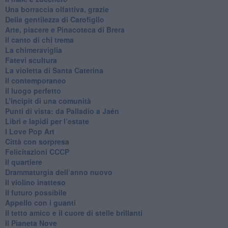
​Una borraccia olfattiva, grazie
​Della gentilezza di Carofiglio
Arte, piacere e Pinacoteca di Brera
​Il canto di chi trema
La chimeraviglia
​Fatevi scultura
​La violetta di Santa Caterina
​Il contemporaneo
​Il luogo perfetto
​L’incipit di una comunità
Punti di vista: da Palladio a Jaén
​Libri e lapidi per l’estate
​I Love Pop Art
Città con sorpresa
Felicitazioni CCCP
​Il quartiere
​Drammaturgia dell’anno nuovo
​Il violino inatteso
​Il futuro possibile
​Appello con i guanti
​Il tetto amico e il cuore di stelle brillanti
​Il Pianeta Nove