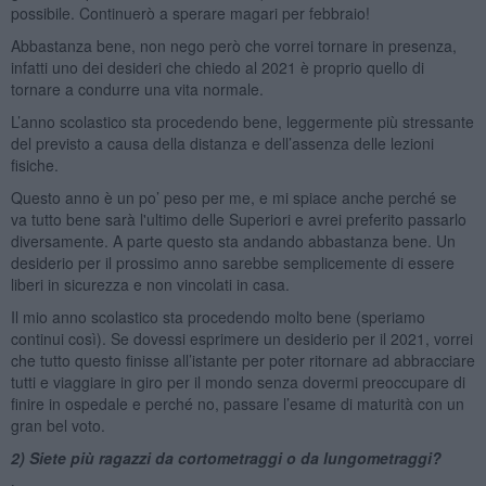
possibile. Continuerò a sperare magari per febbraio!
Abbastanza bene, non nego però che vorrei tornare in presenza,
infatti uno dei desideri che chiedo al 2021 è proprio quello di
tornare a condurre una vita normale.
L’anno scolastico sta procedendo bene, leggermente più stressante
del previsto a causa della distanza e dell’assenza delle lezioni
fisiche.
Questo anno è un po’ peso per me, e mi spiace anche perché se
va tutto bene sarà l'ultimo delle Superiori e avrei preferito passarlo
diversamente. A parte questo sta andando abbastanza bene. Un
desiderio per il prossimo anno sarebbe semplicemente di essere
liberi in sicurezza e non vincolati in casa.
Il mio anno scolastico sta procedendo molto bene (speriamo
continui così). Se dovessi esprimere un desiderio per il 2021, vorrei
che tutto questo finisse all’istante per poter ritornare ad abbracciare
tutti e viaggiare in giro per il mondo senza dovermi preoccupare di
finire in ospedale e perché no, passare l’esame di maturità con un
gran bel voto.
2) Siete più ragazzi da cortometraggi o da lungometraggi?