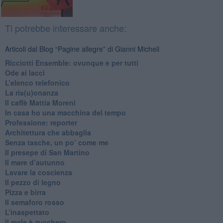
Ti potrebbe interessare anche:
Articoli dal Blog “Pagine allegre” di Gianni Micheli
​Ricciotti Ensemble: ovunque e per tutti
Ode ai lacci
​L’elenco telefonico
​La ris(u)onanza
​Il caffè Mattia Moreni
​In casa ho una macchina del tempo
Professione: reporter
Architettura che abbaglia
​Senza tasche, un po’ come me
​Il presepe di San Martino
​Il mare d’autunno
​Lavare la coscienza
​Il pezzo di legno
​Pizza e birra
​Il semaforo rosso
​L’inaspettato
​Il male è zucchero