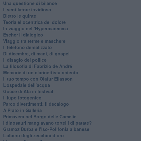
​Una questione di bilance
​Il ventilatore invidioso
​Dietro le quinte
​Teoria eliocentrica del dolore
In viaggio nell’Hypermaremma
​Escher il dialogico
​Viaggio tra terme e maschere
Il telefono derealizzato
​Di dicembre, di mani, di gospel
​Il disagio del pollice
​La filosofia di Fabrizio de André
Memorie di un clarinettista redento
​Il tuo tempo con Olafur Eliasson
​L’ospedale dell’acqua
​Gocce di Afa in festival
​Il lupo fotogenico
​Parco divertimenti: il decalogo
​A Prato in Galleria
​Primavera nel Borgo delle Camelie
I dinosauri mangiavano tortelli di patate?
​Gramoz Burba e l’Iso-Polifonia albanese
L’albero degli zecchini d’oro