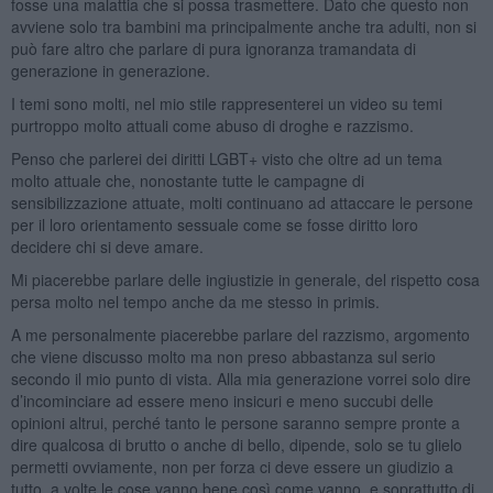
fosse una malattia che si possa trasmettere. Dato che questo non
avviene solo tra bambini ma principalmente anche tra adulti, non si
può fare altro che parlare di pura ignoranza tramandata di
generazione in generazione.
I temi sono molti, nel mio stile rappresenterei un video su temi
purtroppo molto attuali come abuso di droghe e razzismo.
Penso che parlerei dei diritti LGBT+ visto che oltre ad un tema
molto attuale che, nonostante tutte le campagne di
sensibilizzazione attuate, molti continuano ad attaccare le persone
per il loro orientamento sessuale come se fosse diritto loro
decidere chi si deve amare.
Mi piacerebbe parlare delle ingiustizie in generale, del rispetto cosa
persa molto nel tempo anche da me stesso in primis.
A me personalmente piacerebbe parlare del razzismo, argomento
che viene discusso molto ma non preso abbastanza sul serio
secondo il mio punto di vista. Alla mia generazione vorrei solo dire
d’incominciare ad essere meno insicuri e meno succubi delle
opinioni altrui, perché tanto le persone saranno sempre pronte a
dire qualcosa di brutto o anche di bello, dipende, solo se tu glielo
permetti ovviamente, non per forza ci deve essere un giudizio a
tutto, a volte le cose vanno bene così come vanno, e soprattutto di