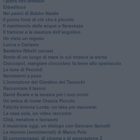
​I jeans nell’armadio
Erbadiluce
Nei panni di Babbo Natale
​Il punto forte di ciò che è piccolo
​Il matrimonio delle acque a Seravezza
​Il frattone e la rasatura dell’angolino
​Ho visto un reguso
Lucca e Cartasia
Bambine Ribelli cercasi
Storie di un luogo di mare in cui rinasce la storia
Cioccopoi, mangiare cioccolato fa bene allo spettacolo
​Le lune di Peccioli
​Sentimenti a peso
​L’invenzione del Giardino dei Tarocchi
​Raccontare il lavoro
David Bowie e la musica per i tuoi occhi
Un’amica di nome Ottavia Piccolo
​Felicità Interna Lorda: un’idea per muoversi
​La casa sola, un video racconto
​Città, metafore e fantasmi
Il musicista oggi, un dialogo con Gennaro Spinelli
Le monete (sentimentali) di Marco Polo
​Di cortometraggi, di cinema e di generazione Z