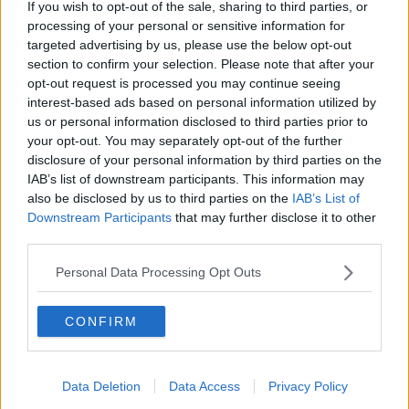
semplice accordarci su tutto, mentre è molto complicato anche solo
If you wish to opt-out of the sale, sharing to third parties, or
trovare l'idea e gestirla in modo che si possa realizzare.
processing of your personal or sensitive information for
Sì. In prima superiore la nostra prof di multimediale ci aveva dato il
targeted advertising by us, please use the below opt-out
compito di realizzarne uno con il cellulare. È stata sicuramente
section to confirm your selection. Please note that after your
un'esperienza positiva perché oltre ad essere stato divertente, mi
opt-out request is processed you may continue seeing
ha avvicinato molto all'indirizzo che avevo scelto.
interest-based ads based on personal information utilized by
us or personal information disclosed to third parties prior to
Nel mio indirizzo, il multimediale, la creazione di cortometraggi è
your opt-out. You may separately opt-out of the further
alla base del giorno, è sempre un’esperienza creativa, che parte
disclosure of your personal information by third parties on the
dalla la ricerca di un’idea all’ingegnarsi sull’allestimento del set.
IAB’s list of downstream participants. This information may
In terza abbiamo fatto il progetto Giona contro le dipendenze,
also be disclosed by us to third parties on the
IAB’s List of
insieme ad alcuni miei compagni muniti di telefono e videocamera
Downstream Participants
that may further disclose it to other
abbiamo fatto le riprese. Penso sia stato uno dei miei progetti
third parties.
preferiti.
Personal Data Processing Opt Outs
Io sto girando un cortometraggio se così lo possiamo definire, però
il mio è basato su una canzone, quindi diciamo più un video
musicale, però è un’esperienza che per me almeno è sempre un
CONFIRM
piacere fare, perché mi piace veramente tanto montare i video,
mettere la musica nei punti giusti e cambiare ogni volta stile e
riprese, insomma sperimentare. Secondo me la narrazione della
realtà siamo noi stessi, le persone, con tutte le nostre storie ed
Data Deletion
Data Access
Privacy Policy
esperienze di vita, il miglior “strumento” in assoluto.