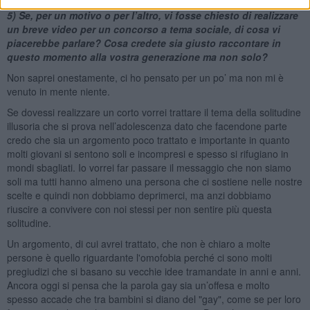
5) Se, per un motivo o per l’altro, vi fosse chiesto di realizzare
un breve video per un concorso a tema sociale, di cosa vi
piacerebbe parlare? Cosa credete sia giusto raccontare in
questo momento alla vostra generazione ma non solo?
Non saprei onestamente, ci ho pensato per un po’ ma non mi è
venuto in mente niente.
Se dovessi realizzare un corto vorrei trattare il tema della solitudine
illusoria che si prova nell’adolescenza dato che facendone parte
credo che sia un argomento poco trattato e importante in quanto
molti giovani si sentono soli e incompresi e spesso si rifugiano in
mondi sbagliati. Io vorrei far passare il messaggio che non siamo
soli ma tutti hanno almeno una persona che ci sostiene nelle nostre
scelte e quindi non dobbiamo deprimerci, ma anzi dobbiamo
riuscire a convivere con noi stessi per non sentire più questa
solitudine.
Un argomento, di cui avrei trattato, che non è chiaro a molte
persone è quello riguardante l'omofobia perché ci sono molti
pregiudizi che si basano su vecchie idee tramandate in anni e anni.
Ancora oggi si pensa che la parola gay sia un’offesa e molto
spesso accade che tra bambini si diano del "gay", come se per loro