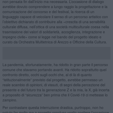
non pensata fin dall’inizio ma necessaria. L’occasione di dialogo
avrebbe dovuto comprendere a lungo raggio la progettazione e la
comunicazione del concorso e del festival, la ricerca di un
linguaggio capace di veicolare il senso di un percorso artistico con
l’obiettivo dichiarato di contribuire alla «crescita di una sensibilità
culturale diffusa, nell’ottica di una società multiculturale coesa nella
trasmissione dei valori di solidarietà, accoglienza, integrazione e
impegno civile» come si legge nel bando del progetto ideato e
curato da Orchestra Multietnica di Arezzo e Officine della Cultura.
La pandemia, sfortunatamente, ha ridotto in gran parte il percorso
comune che stavamo portando avanti. Ha ridotto soprattutto quel
confronto diretto, occhi sugli occhi che, al di là di quanto
“istituzionalmente” previsto dal progetto, avrebbe permesso un
reale scambio di opinioni, di vissuti, di segni della percezione del
presente e del futuro tra la generazione Z e la mia, la X, già incerta
a proposito di “sicurezza” ben prima che il Covid-19 ci mettesse lo
zampino.
Per contrastare questa interruzione drastica, purtroppo, non ho
potuto far molto ma a progetto concluso voglio cogliere l’occasione