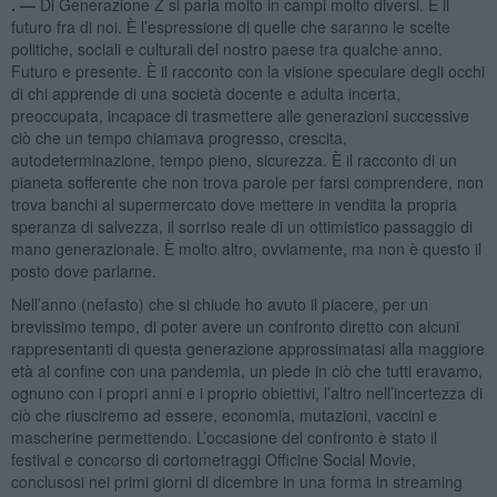
. —
Di Generazione Z si parla molto in campi molto diversi. È il
futuro fra di noi. È l’espressione di quelle che saranno le scelte
politiche, sociali e culturali del nostro paese tra qualche anno.
Futuro e presente. È il racconto con la visione speculare degli occhi
di chi apprende di una società docente e adulta incerta,
preoccupata, incapace di trasmettere alle generazioni successive
ciò che un tempo chiamava progresso, crescita,
autodeterminazione, tempo pieno, sicurezza. È il racconto di un
pianeta sofferente che non trova parole per farsi comprendere, non
trova banchi al supermercato dove mettere in vendita la propria
speranza di salvezza, il sorriso reale di un ottimistico passaggio di
mano generazionale. È molto altro, ovviamente, ma non è questo il
posto dove parlarne.
Nell’anno (nefasto) che si chiude ho avuto il piacere, per un
brevissimo tempo, di poter avere un confronto diretto con alcuni
rappresentanti di questa generazione approssimatasi alla maggiore
età al confine con una pandemia, un piede in ciò che tutti eravamo,
ognuno con i propri anni e i proprio obiettivi, l’altro nell’incertezza di
ciò che riusciremo ad essere, economia, mutazioni, vaccini e
mascherine permettendo. L’occasione del confronto è stato il
festival e concorso di cortometraggi Officine Social Movie,
conclusosi nei primi giorni di dicembre in una forma in streaming