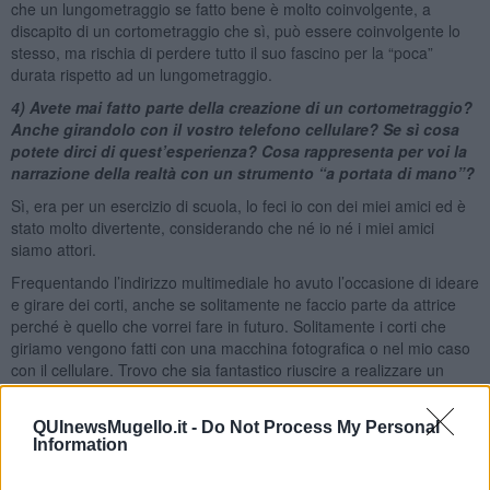
che un lungometraggio se fatto bene è molto coinvolgente, a
discapito di un cortometraggio che sì, può essere coinvolgente lo
stesso, ma rischia di perdere tutto il suo fascino per la “poca”
durata rispetto ad un lungometraggio.
4) Avete mai fatto parte della creazione di un cortometraggio?
Anche girandolo con il vostro telefono cellulare? Se sì cosa
potete dirci di quest’esperienza? Cosa rappresenta per voi la
narrazione della realtà con un strumento “a portata di mano”?
Sì, era per un esercizio di scuola, lo feci io con dei miei amici ed è
stato molto divertente, considerando che né io né i miei amici
siamo attori.
Frequentando l’indirizzo multimediale ho avuto l’occasione di ideare
e girare dei corti, anche se solitamente ne faccio parte da attrice
perché è quello che vorrei fare in futuro. Solitamente i corti che
giriamo vengono fatti con una macchina fotografica o nel mio caso
con il cellulare. Trovo che sia fantastico riuscire a realizzare un
prodotto con un mezzo alla portata di tutti perché consente a
chiunque di esprimere il proprio pensiero.
QUInewsMugello.it -
Do Not Process My Personal
Information
Abbiamo realizzato spesso video insieme, utilizzando macchine
fotografiche e devo ammettere che pensavo fosse molto più