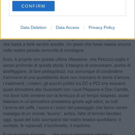
mancare per accompagnare e sottolineare veglie allegre, lenire un
CONFIRM
poco ricordi dolorosi o sancire decisioni importanti. Il caffè come
rimedio ancora più buono dopo aver assaporato il caffè finto, di
faggiola, di cicoria o di chissà cosa durante la guerra.
Data Deletion
Data Access
Privacy Policy
“Il caffè buono del dopoguerra “non è la tazzina presa al volo al
bancone del bar ma un gesto che lega le persone per quel tempo
che basta a farle sentire accolte. Un gesto che forse resiste ancora
nelle nostre piccole comunità di montagna.
Ecco, è proprio con questa ultima riflessione, che Petrucci coglie il
senso profondo di questa storia: il bisogno di comunicare, anche di
sbeffeggiare, di fare pettegolezzi, ma comunque di condividere
frammenti di una quotidianità dove non mancano le storie d’amore,
i tradimenti, i misteri, gli scontri politici tra DC e PCI che evocano
quasi atmosfere alla Guareschi con i suoi Peppone e Don Camillo,
ma dove tutto avviene con la lentezza di un tempo sospeso, quasi
fiabesco in un’atmosfera sinestetica grazie agli odori, su tutti
l’aroma del caffè, i suoni e i colori del paesaggio che fanno venire
nostalgia di un mondo “buono”, antico, fatto di termini familiari,
oggi, quasi del tutto scomparsi dal nostro lessico quotidiano: il
cordiale, le nazionali, il turchinetto, il macinino.
E poi le storie d’amore … che non vi racconterò perché vi