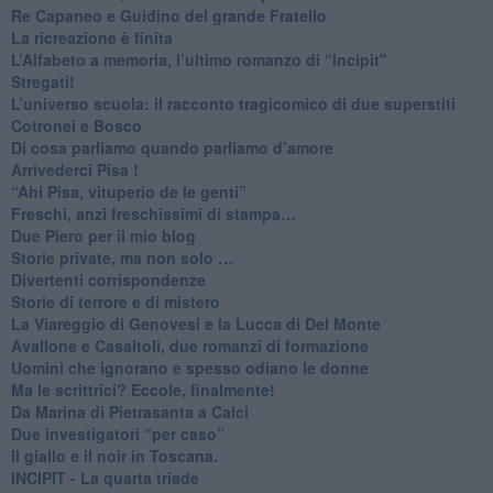
Re Capaneo e Guidino del grande Fratello
La ricreazione è finita
​L’Alfabeto a memoria, l’ultimo romanzo di “Incipit"
​Stregati!
L’universo scuola: il racconto tragicomico di due superstiti
Cotronei e Bosco
Di cosa parliamo quando parliamo d’amore
Arrivederci Pisa !
​“Ahi Pisa, vituperio de le genti”
Freschi, anzi freschissimi di stampa…
​Due Piero per il mio blog
​Storie private, ma non solo …
Divertenti corrispondenze
Storie di terrore e di mistero
La Viareggio di Genovesi e la Lucca di Del Monte
Avallone e Casaltoli, due romanzi di formazione
​Uomini che ignorano e spesso odiano le donne
Ma le scrittrici? Eccole, finalmente!
Da Marina di Pietrasanta a Calci
​Due investigatori “per caso”
​Il giallo e il noir in Toscana.
INCIPIT - La quarta triade