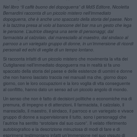
Nel libro “Il caffè buono del dopoguerra” di MdS Editore, Nicoletta
Bernardini racconta di un piccolo mistero nell’immediato
dopoguerra, che è anche uno spaccato della storia del paese. Non
è la tazzina presa al volo al bancone del bar ma un gesto che lega
le persone. L’autrice disegna una serie di personaggi, dal
farmacista al calzolaio, dal maresciallo al maestro, dal sindaco al
parroco a un variegato gruppo di donne, in un’immersione di ricordi
personali ed echi di veglie di un tempo lontano.
Si racconta infatti di un piccolo mistero che movimenta la vita dei
Cutiglianesi nell’immediato dopoguerra ma in realtà si fa uno
spaccato della storia del paese e delle esistenze di uomini e donne
che non hanno lasciato traccia nei manuali ma che, giorno dopo
giorno, con le loro occupazioni e la loro voglia di vita conseguente
al conflitto, hanno dato un senso ad un piccolo angolo di mondo.
Un senso che non è fatto di decisioni politiche o economiche ma di
premura, di impegno e di attenzioni
.
Il farmacista, il calzolaio, il
maresciallo, il maestro, il sindaco, il parroco e un variegato e vivace
gruppo di donne a supervisionare il tutto, sono i personaggi che
l’autrice ha sentito “srotolare dal suo cuore”. Il velato riferimento
autobiografico e la descrizione minuziosa di modi di fare e di
esprimersi testimoniano infatti un’immersione nel suo vissuto di