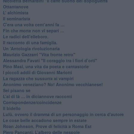
​Nicoletta Bernardini "Il caffè buono del dopoguerra
​Ottantanove
​L’ alchimista
Il seminarista
​C’era una volta cent’anni fa …
​Fin che morte non vi separi …
​Le radici dell’elleboro.
​Il racconto di una famiglia.
Un ‘Antologia rivoluzionaria
​Maurizio Gazzarri "Vita fronte retro"
​Alessandra Favati "Il coraggio tra i fiori d’orti"
​Pino Masi, una vita da poeta e cantastorie
​I piccoli addii di Giovanni Mariotti
​La ragazza che sussurra ai vampiri
​Anonimo veneziano? No! Anonimo vecchianese!
​Sei pisano se
​L’al di là … in diciannove racconti
Corrispondenze/coincidenze
Il bidello
Lulù, ovvero il dramma di un personaggio in cerca d'autore
Le cose belle accadono sempre in estate
Roan Johnson, Prove di felicità a Roma Est
Piero Pancanti, L’albero delle nespole