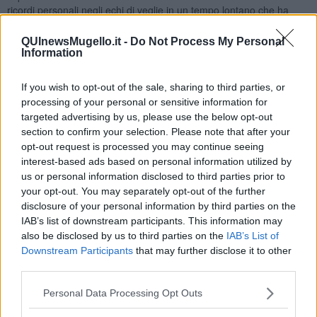
ricordi personali negli echi di veglie in un tempo lontano che ha
lasciato un alone di tenera nostalgia. E allora mentre scorrono le
pagine del libro, ci si trova lì a giocare a ramino, a risuolare
QUInewsMugello.it -
Do Not Process My Personal
scarponi o al circolo politico. Il lettore si trova ad associare i
Information
personaggi del libro a persone reali, con caratteristiche che ogni
abitante della montagna potrebbe aver conosciuto. Così la mente
If you wish to opt-out of the sale, sharing to third parties, or
bussa al cuore che, di rimando, come in un cerchio, riporta in
processing of your personal or sensitive information for
superficie volti conosciuti e aneddoti divenuti nel tempo eredità
targeted advertising by us, please use the below opt-out
comune di un’intera comunità. La condivisione di un passato,
section to confirm your selection. Please note that after your
seppure semplice, in cui ciascuno riconosce le sue radici identitarie,
opt-out request is processed you may continue seeing
acuisce il senso di appartenenza ad un luogo e ad un gruppo di
interest-based ads based on personal information utilized by
persone che, proprio in virtù di quel patrimonio comune di ricordi e
us or personal information disclosed to third parties prior to
abitudini, vengono percepite come affini. Da questa associazione
your opt-out. You may separately opt-out of the further
tra le pagine del libro e il riconoscimento della propria
disclosure of your personal information by third parties on the
appartenenza a quel che è derivato da quel mondo, nasce un
IAB’s list of downstream participants. This information may
sentimento di tenerezza.
also be disclosed by us to third parties on the
IAB’s List of
A dispetto della durezza della vita nel dopoguerra e delle ferite
Downstream Participants
that may further disclose it to other
lasciate dal conflitto quello che emerge dal racconto è l’ attenzione
third parties.
delle persone per il proprio prossimo, nei piccoli gesti che le
economie familiari potevano concedere, in un piatto di farinata di
Personal Data Processing Opt Outs
cavolo, in una fetta di crostata, in un’immancabile bicchierino di
caffè, un bene così prezioso per quei tempi ma che non poteva