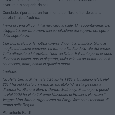
divertirete a scoprirle da soli.
Concludo, riportando un frammento del libro, offrendo così la
parola finale all’autrice:
Prima di cena gli uomini si ritrovano al caffè. Un appuntamento per
alleggerire, per fare onore alla condivisione del sapere, nel rigore
della segretezza.
Che poi, di sicuro, la notizia diverrà di dominio pubblico. Sono le
maglie del tessuti paesano. La trama e l’ordito delle vite del paese.
Tutte attaccate e intrecciate, l’una via l’altra. E il vento porta le perle
di bocca in bocca, non le disperde, nulla vola via se prima non si è
conosciuto, detto, risolto in qualche modo.
L’autrice:
Nicoletta Bernardini è nata il 26 aprile 1961 a Cutigliano (PT).
Nel
2014 ha pubblicato un romanzo dal titolo “Una vita passata a
dividersi tra Richard Gere e Dermot Mulroney. E sono pure gelosi
…
Nel 2020 ha vinto il Premio Nazionale di Poesia e Narrativa “
Viaggio Mon Amour” organizzato da Parigi Vera con il racconto “Il
regalo della Regina”
Pierantonio Pardi