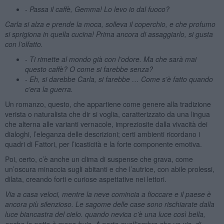
-
Passa il caffè, Gemma! Lo levo io dal fuoco?
Carla si alza e prende la moca, solleva il coperchio, e che profumo
si sprigiona in quella cucina! Prima ancora di assaggiarlo, si gusta
con l’olfatto.
-
Ti rimette al mondo già con l’odore. Ma che sarà mai
questo caffè? O come si farebbe senza?
-
Eh, si darebbe Carla, si farebbe … Come s’è fatto quando
c’era la guerra.
Un romanzo, questo, che appartiene come genere alla tradizione
verista o naturalista che dir si voglia, caratterizzato da una lingua
che alterna alle varianti vernacole, impreziosite dalla vivacità dei
dialoghi, l’eleganza delle descrizioni; certi ambienti ricordano i
quadri di Fattori, per l’icasticità e la forte componente emotiva.
Poi, certo, c’è anche un clima di suspense che grava, come
un’oscura minaccia sugli abitanti e che l’autrice, con abile prolessi,
dilata, creando forti e curiose aspettative nei lettori.
Via a casa veloci, mentre la neve comincia a fioccare e il paese è
ancora più silenzioso. Le sagome delle case sono rischiarate dalla
luce biancastra del cielo. quando nevica c’è una luce così bella,
anche la notte è meno buia. A parte quell’ombra che va via, di