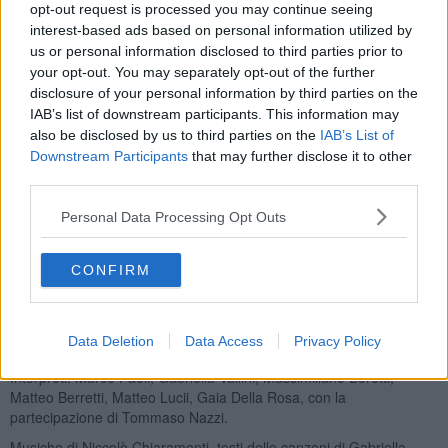
opt-out request is processed you may continue seeing
interest-based ads based on personal information utilized by
us or personal information disclosed to third parties prior to
your opt-out. You may separately opt-out of the further
Lo spettacolo mette insieme fatti realmente accaduti e documentati
disclosure of your personal information by third parties on the
ad altri frutto di fantasia, il tutto per dar vita ad una commedia
IAB’s list of downstream participants. This information may
divertente e che allo stesso tempo induca alla riflessione.
also be disclosed by us to third parties on the
IAB’s List of
La trama si svolge in un osteria dove il Prete soleva andare
Downstream Participants
that may further disclose it to other
quotidianamente e che essendo situata sulla vecchia via che
third parties.
congiungeva il nord con il sud Italia, fungeva da crocevia per i
viaggiatori che vi sostavano per rifocillarsi e per riposarsi prima di
Personal Data Processing Opt Outs
riprendere il viaggio. Del religioso si narra fosse anche un
viaggiatore e che avesse diversi amici influenti nel nord dell’Europa.
CONFIRM
La trama è semplice e affonda le radici nella cultura contadina e
popolare che fa parte della storia della nostra regione. Lo
spettacolo sarà accompagnato da musiche e canzoni eseguite dal
Data Deletion
Data Access
Privacy Policy
vivo.
Interpreti: Marco Paoli, Gabriella Vallini, Massimiliano Boretti,
Matteo Berretti, Matteo Lucii, Gaia Della Rosa, con la
partecipazione di Tommaso Nazzi.
Musiche di Niccolò Chiaramonti, testi delle canzoni di Gabriella