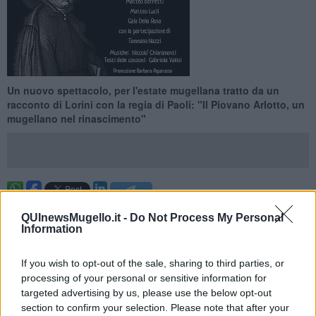
Un nuovo spettacolo, per l'estate mugellana tratto da un
racconto di Lorini con la regia di Paoli: "Il Piovano Arlotto, un
mugellano nel rinascimento"
VICCHIO —
La prima dello spettacolo sarà venerdì 19 agosto a
QUInewsMugello.it -
Do Not Process My Personal
Villa Campestri, si continua il 20 alla Pieve di Faltona e il 21 a Villa
Information
Pecori. Le repliche continueranno anche a settembre.
Il Pievano Arlotto
è un personaggio storico che ha vissuto in
If you wish to opt-out of the sale, sharing to third parties, or
Mugello nel periodo prerinascimentale. Di lui si narra fosse un
processing of your personal or sensitive information for
uomo di grande spirito e umanità, nonché avvezzo a fare scherzi a
targeted advertising by us, please use the below opt-out
volte anche piuttosto crudeli a chi riteneva non comportarsi in modo
section to confirm your selection. Please note that after your
corretto.