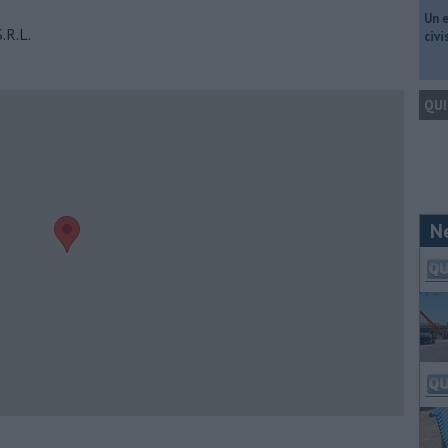
​Un 
.R.L.
civ
QUI
N