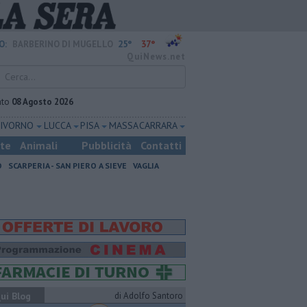
25°
37°
O:
BARBERINO DI MUGELLO
QuiNews.net
ato
08 Agosto 2026
LIVORNO
LUCCA
PISA
MASSA CARRARA
ste
Animali
Pubblicità
Contatti
O
SCARPERIA - SAN PIERO A SIEVE
VAGLIA
ui Blog
di Adolfo Santoro