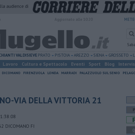
alla audience di
o
Aggiornato alle 10:20
METE
Sab
CHIANTI
VALDISIEVE
PRATO
PISTOIA
AREZZO
SIENA
GROSSETO
Lavoro
Cultura e Spettacolo
Eventi
Sport
Blog
Intervi
DICOMANO
FIRENZUOLA
LONDA
MARRADI
PALAZZUOLO SUL SENIO
PELAG
ANO-VIA DELLA VITTORIA 21
1:38:08
062 DICOMANO FI
Q