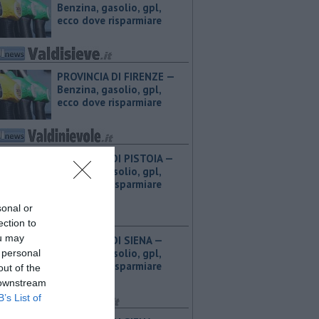
Benzina, gasolio, gpl,
ecco dove risparmiare
PROVINCIA DI FIRENZE — ​
Benzina, gasolio, gpl,
ecco dove risparmiare
PROVINCIA DI PISTOIA — ​
Benzina, gasolio, gpl,
ecco dove risparmiare
sonal or
ection to
ou may
PROVINCIA DI SIENA — ​
Benzina, gasolio, gpl,
 personal
ecco dove risparmiare
out of the
 downstream
B’s List of