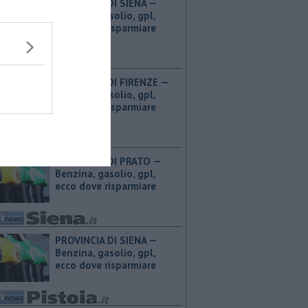
PROVINCIA DI SIENA — ​
Benzina, gasolio, gpl,
ecco dove risparmiare
PROVINCIA DI FIRENZE — ​
Benzina, gasolio, gpl,
ecco dove risparmiare
PROVINCIA DI PRATO — ​
Benzina, gasolio, gpl,
ecco dove risparmiare
PROVINCIA DI SIENA — ​
Benzina, gasolio, gpl,
ecco dove risparmiare