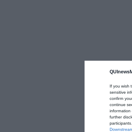
QUInewsMu
If you wish 
sensitive in
confirm you
continue se
information 
further disc
participants
Downstream 