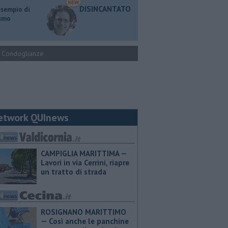
DISINCANTATO
esempio di
ismo
Condoglianze
etwork QUInews
CAMPIGLIA MARITTIMA —
Lavori in via Cerrini, riapre
un tratto di strada
ROSIGNANO MARITTIMO
— Così anche le panchine