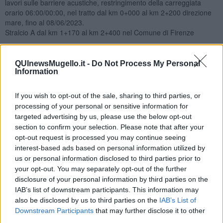
lavori sulle barriere acustiche, restringimento della carreggiata
orario 06:00/00:00, nel tratto dal km 0+000 al km 2+200 direzione
mare, fino al 08/06/2023.
Stralcio A dal km 1+170 al km 2+400 nel Comune di Firenze
Mugello
QUInewsMugello.it -
Do Not Process My Personal
Sulla strada provinciale 610 Selice-Montanara Imolese per valutare
Information
consistenza di tutte le opere costituenti il ponte, senso unico
alternato, nel tratto dal km 64+930 al km 65+000 loc Coniale-Cà
If you wish to opt-out of the sale, sharing to third parties, or
Bassa nel comune di Firenzuola, fino al 31/12/2023.
processing of your personal or sensitive information for
Fino a termine lavori
targeted advertising by us, please use the below opt-out
Sulla strada regionale 302 Brisighellese-Ravennate per
section to confirm your selection. Please note that after your
installazione della segnaletica stradale verticale ed orizzontale,
opt-out request is processed you may continue seeing
senso unico alternato, nel tratto dell km 27+930, Comune di Borgo
interest-based ads based on personal information utilized by
San Lorenzo, fino al 30/06/2023.
us or personal information disclosed to third parties prior to
Proroga ordinanza n°2066 del 29/08/2022
your opt-out. You may separately opt-out of the further
disclosure of your personal information by third parties on the
Sulla strada provinciale 551 traversa del Mugello per lavori di posa
IAB’s list of downstream participants. This information may
cavo elettrico, senso unico alternato con orario 08:00/18:00, nel
also be disclosed by us to third parties on the
IAB’s List of
tratto al km. 1+800 circa nel Comune di Scarperia e San Piero, fino
Downstream Participants
that may further disclose it to other
al 13/05/2023.
third parties.