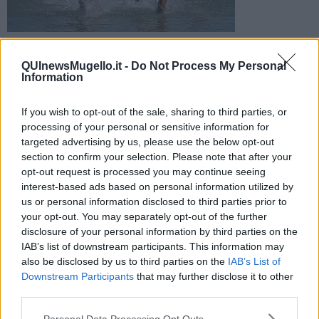
L'ultimo fine settimana di maggio sarà all'insegna dello sport
con l'edizione 2016 della manifestazione che porta a Barberino
QUInewsMugello.it -
Do Not Process My Personal
centinaia di atleti
Information
If you wish to opt-out of the sale, sharing to third parties, or
processing of your personal or sensitive information for
targeted advertising by us, please use the below opt-out
section to confirm your selection. Please note that after your
BARBERINO DI MUGELLO —
Bicicletta, nuoto e corsa
. Tutto
opt-out request is processed you may continue seeing
pronto per l’edizione del 2016 del
Triathlon sul lago di Bilancino
,
interest-based ads based on personal information utilized by
che andrà in scena
sabato 28 e domenica 29 maggio
.
us or personal information disclosed to third parties prior to
Le gare prevedono due livelli: medio e olimpico e consistono in un
your opt-out. You may separately opt-out of the further
tratto a nuoto a giro unico, cui segue il percorso ciclistico che
disclosure of your personal information by third parties on the
attraversa parzialmente il passo della Futa, iniziando con
IAB’s list of downstream participants. This information may
l’attraversamento di Barberino per salire fino a San Gavino e
also be disclosed by us to third parties on the
IAB’s List of
Montecarelli e discendere verso Le Maschere e nuovamente in
Downstream Participants
that may further disclose it to other
direzione del lago.Infine la prova di corsa, che si svolgerà su un
third parties.
multilap di 2/4 giri ad anello unico all’interno del parco lungo lago.