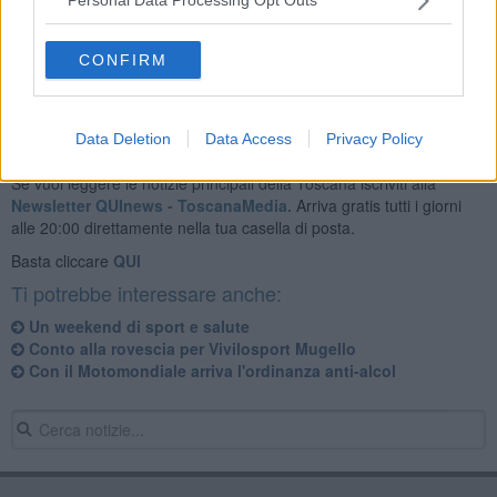
Personal Data Processing Opt Outs
CONFIRM
Data Deletion
Data Access
Privacy Policy
Se vuoi leggere le notizie principali della Toscana iscriviti alla
Newsletter QUInews - ToscanaMedia.
Arriva gratis tutti i giorni
alle 20:00 direttamente nella tua casella di posta.
Basta cliccare
QUI
Ti potrebbe interessare anche:
Un weekend di sport e salute
Conto alla rovescia per Vivilosport Mugello
Con il Motomondiale arriva l'ordinanza anti-alcol