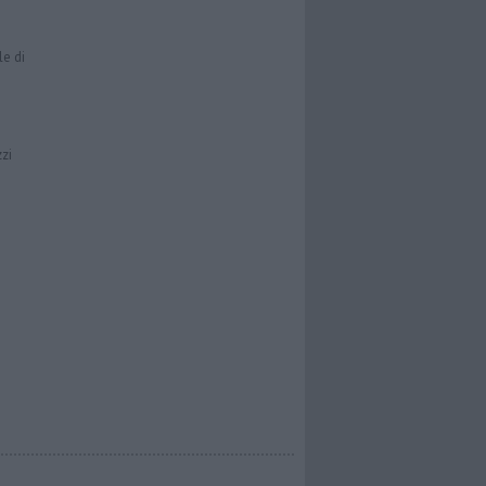
le di
zzi