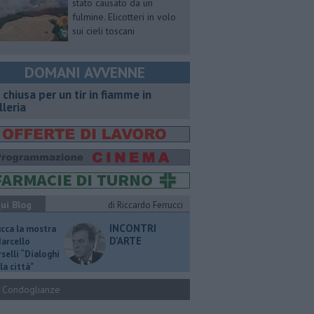
stato causato da un
fulmine. Elicotteri in volo
sui cieli toscani
DOMANI AVVENNE
 chiusa per un tir in fiamme in
lleria
ui Blog
di Riccardo Ferrucci
INCONTRI
ucca la mostra
D'ARTE
Marcello
selli “Dialoghi
la città"
Condoglianze