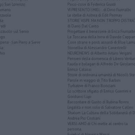
go San Lorenzo
Psico-cose di Federica Giusti
omano
VI PRESENTO I MIEI... di Dino Fiumalbi
enzuola
Le stelle di Astrea di Edit Permay
da
STORIE VISPE MA NON TROPPO DISTR
radi
di Dario Dal Canto
azzuolo sul Senio
Progettare il benessere di Erica Fiumalbi
ago
La Toscana della birra di Davide Cappan
peria - San Piero a Sieve
Cose strane e posti assurdi di Blue Lam
ia
Storielba di Alessandro Canestrelli
hio
NEURONEWS di Alberto Arturo Vergani
Pensieri della domenica di Libero Ventur
Fauda e balagan di Alfredo De Girolam
Enrico Catassi
Storie di ordinaria umanità di Nicolò Ste
Parole in viaggio di Tito Barbini
Turbative di Franco Bonciani
Lo scrittore sfigato di Enrico Guerrini e
Gordiano Lupi
Raccontare di Gusto di Rubina Rovini
Legalità e non solo di Salvatore Calleri
Shalom La Cultura della Solidarietà di 
Andrea Pio Cristiani
VERSI-AMO di Chi mette al centro la
persona
Eureka! di Nausica Manzi