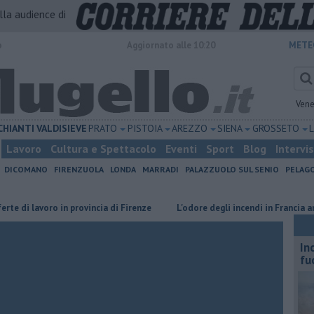
alla audience di
o
Aggiornato alle 10:20
METE
Vene
CHIANTI
VALDISIEVE
PRATO
PISTOIA
AREZZO
SIENA
GROSSETO
Lavoro
Cultura e Spettacolo
Eventi
Sport
Blog
Intervi
DICOMANO
FIRENZUOLA
LONDA
MARRADI
PALAZZUOLO SUL SENIO
PELAG
 lavoro in provincia di Firenze
L'odore degli incendi in Francia arriva fi
In
fu