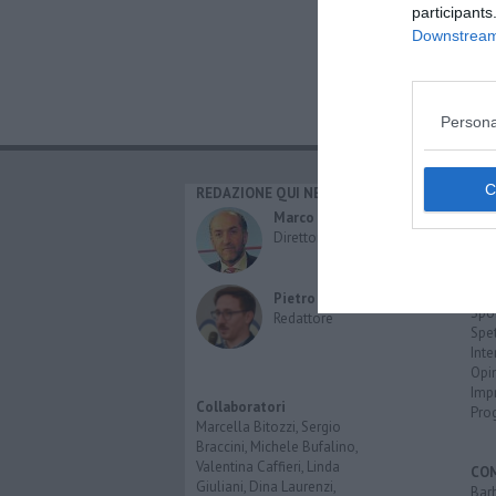
participants
Downstream 
Persona
REDAZIONE QUI NEWS
CAT
Cro
Marco Migli
Poli
Direttore Responsabile
Attu
Eco
Cult
Pietro Mattonai
Spo
Redattore
Spet
Inte
Opi
Imp
Collaboratori
Pro
Marcella Bitozzi, Sergio
Braccini, Michele Bufalino,
Valentina Caffieri, Linda
CO
Giuliani, Dina Laurenzi,
Bar