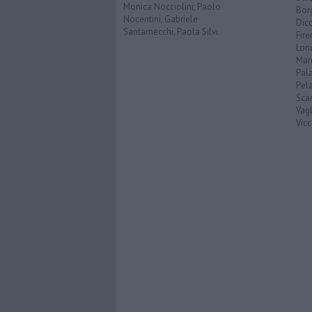
Monica Nocciolini, Paolo
Bor
Nocentini, Gabriele
Dic
Santarnecchi, Paola Silvi.
Fir
Lon
Mar
Pal
Pel
Scar
Vagl
Vicc