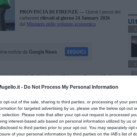
PROVINCIA DI FIRENZE —
Questi i prezzi dei
carburanti
rilevati al giorno 24 January 2026
Ult
dal
Ministero dello sviluppo economico
C
C
oscana iscriviti alla
Newsletter QUInews - ToscanaMedia.
amente nella tua casella di posta.
gello.it -
Do Not Process My Personal Information
A
to opt-out of the sale, sharing to third parties, or processing of your per
formation for targeted advertising by us, please use the below opt-out s
r selection. Please note that after your opt-out request is processed y
eing interest-based ads based on personal information utilized by us or
ze
ministero dello sviluppo economico
disclosed to third parties prior to your opt-out. You may separately opt-
A
losure of your personal information by third parties on the IAB’s list of