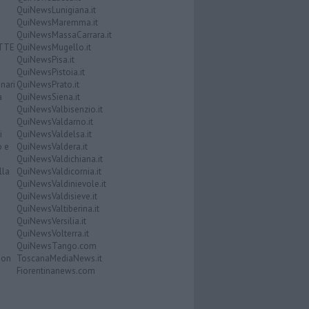
QuiNewsLunigiana.it
QuiNewsMaremma.it
QuiNewsMassaCarrara.it
ATTE
QuiNewsMugello.it
QuiNewsPisa.it
QuiNewsPistoia.it
nari
QuiNewsPrato.it
a
QuiNewsSiena.it
QuiNewsValbisenzio.it
QuiNewsValdarno.it
i
QuiNewsValdelsa.it
o e
QuiNewsValdera.it
QuiNewsValdichiana.it
lla
QuiNewsValdicornia.it
QuiNewsValdinievole.it
QuiNewsValdisieve.it
QuiNewsValtiberina.it
QuiNewsVersilia.it
QuiNewsVolterra.it
QuiNewsTango.com
Don
ToscanaMediaNews.it
Fiorentinanews.com