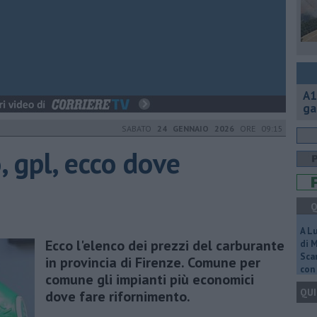
A1
ga
SABATO
24 GENNAIO 2026
ORE 09:15
, gpl, ecco dove
Q
A L
Ecco l'elenco dei prezzi del carburante
di 
Scar
in provincia di Firenze. Comune per
con 
comune gli impianti più economici
QUI
dove fare rifornimento.