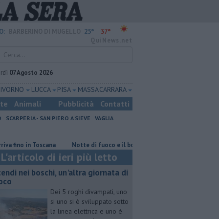
25°
37°
O:
BARBERINO DI MUGELLO
QuiNews.net
rdì
07 Agosto 2026
LIVORNO
LUCCA
PISA
MASSA CARRARA
ste
Animali
Pubblicità
Contatti
O
SCARPERIA - SAN PIERO A SIEVE
VAGLIA
no in Toscana
Notte di fuoco e il bosco brucia ancora
Incendi nei bo
L'articolo di ieri più letto
cendi nei boschi, un'altra giornata di
oco
Dei 5 roghi divampati, uno
si uno si è sviluppato sotto
la linea elettrica e uno è