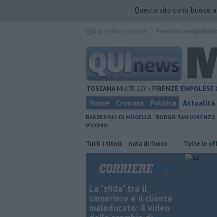
Questo sito contribuisce 
QUI
quotidiano online.
Percorso semplificat
TOSCANA
MUGELLO
FIRENZE
EMPOLESE
Home
Cronaca
Politica
Attualità
BARBERINO DI MUGELLO
BORGO SAN LORENZO
VICCHIO
a
Incendi nei boschi, un'altra giornata di fuoco
Tutti i titoli:
​Tutte le offerte di
La "sfida" tra il
cameriere e il cliente
maleducato: il video