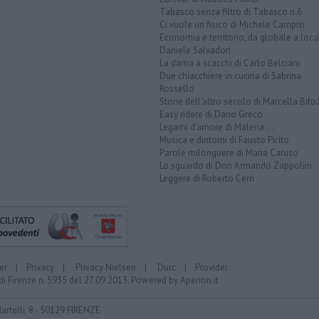
Tabasco senza filtro di Tabasco n.6
Ci vuole un fisico di Michele Campisi
Economia e territorio, da globale a loca
Daniele Salvadori
La dama a scacchi di Carlo Belciani
Due chiacchiere in cucina di Sabrina
Rossello
Storie dell'altro secolo di Marcella Bito
Easy ridere di Dario Greco
Legami d'amore di Malena ...
Musica e dintorni di Fausto Pirìto
Parole milonguere di Maria Caruso
Lo sguardo di Don Armando Zappolini
Leggere di Roberto Cerri
er
|
Privacy
|
Privacy Nielsen
|
Durc
|
Provider
di Firenze n. 5935 del 27.09.2013. Powered by
Aperion.it
Martelli, 8 - 50129 FIRENZE