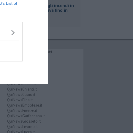
B’s List of
L'odore degli incendi in
Francia arriva fino in
Toscana
IL NETWORK QuiNews.net
QuiNewsAbetone.it
QuiNewsAmiata.it
QuiNewsAnimali.it
QuiNewsArezzo.it
QuiNewsCasentino.it
QuiNewsCecina.it
QuiNewsChianti.it
QuiNewsCuoio.it
QuiNewsElba.it
i
QuiNewsEmpolese.it
QuiNewsFirenze.it
QuiNewsGarfagnana.it
QuiNewsGrosseto.it
QuiNewsLivorno.it
QuiNewsLucca.it