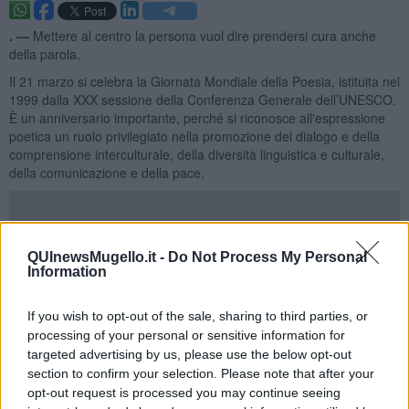
. —
Mettere al centro la persona vuol dire prendersi cura anche
della parola.
Il 21 marzo si celebra la Giornata Mondiale della Poesia, istituita nel
1999 dalla XXX sessione della Conferenza Generale dell’UNESCO.
È un anniversario importante, perché si riconosce all'espressione
poetica un ruolo privilegiato nella promozione del dialogo e della
comprensione interculturale, della diversità linguistica e culturale,
della comunicazione e della pace.
La Giornata Mondiale della Poesia è successiva all’equinozio di
QUInewsMugello.it -
Do Not Process My Personal
primavera, metafora della luce e della rinascita. Quest’anno
Information
assume un valore altamente simbolico, soprattutto in
considerazione degli eventi bellici in corso.
If you wish to opt-out of the sale, sharing to third parties, or
Le nostre vite, talvolta, sono illuminate da costellazioni che
processing of your personal or sensitive information for
tracciano la mappa del nostro cammino; si tratta di accadimenti
targeted advertising by us, please use the below opt-out
storici, eventi personali e incontri che ci portano ad esclamare:
section to confirm your selection. Please note that after your
«Sono senza parole!».
opt-out request is processed you may continue seeing