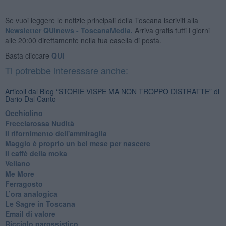
Se vuoi leggere le notizie principali della Toscana iscriviti alla
Newsletter QUInews - ToscanaMedia.
Arriva gratis tutti i giorni
alle 20:00 direttamente nella tua casella di posta.
Basta cliccare
QUI
Ti potrebbe interessare anche:
Articoli dal Blog “STORIE VISPE MA NON TROPPO DISTRATTE” di
Dario Dal Canto
Occhiolino
Frecciarossa Nudità
Il rifornimento dell'ammiraglia
​Maggio è proprio un bel mese per nascere
Il caffè della moka
​Vellano
​Me More
​Ferragosto
​L’ora analogica
​Le Sagre in Toscana
​Email di valore
​Ricciolo parossistico