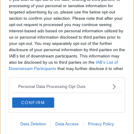
processing of your personal or sensitive information for
targeted advertising by us, please use the below opt-out
Alla luce di queste un po’ “salmoniche1” considerazioni ho, dunque,
section to confirm your selection. Please note that after your
rivalutato la moka. Sulla qualità qualità del caffè ovviamente non
opt-out request is processed you may continue seeing
discuto, ma ne rivendico il fascino come momento di condivisione.
interest-based ads based on personal information utilized by
La magia si crea da sola: sei a casa, in due, e decidi di prendere un
caffè, desiderio legato alla voglia di gustare la bevanda, ma ancor
us or personal information disclosed to third parties prior to
di più per la scusa di riempire un momento. Di fare qualcosa con
your opt-out. You may separately opt-out of the further
cura. Prepari caldaia (così mi dicono si chiami la parte inferiore)
disclosure of your personal information by third parties on the
versando l’acqua e stando ben attento a non andare oltre la
IAB’s list of downstream participants. This information may
valvola, poi il filtro da riempire con la polvere. Delicatamente,
also be disclosed by us to third parties on the
IAB’s List of
dosandolo col cucchiaino e inebriandoti del profumo di caffè
Downstream Participants
that may further disclose it to other
macinato, come un dolce preludio alla bevanda. Il corretto
third parties.
riempimento del filtro potrebbe essere annoverato di diritto tra gli
argomenti più dibattuti nelle cucine italiane.
Personal Data Processing Opt Outs
Ognuno ha il suo modo: la cupoletta oppure raso, a cono, a tronco
di piramide…insomma un manuale di geometria dei solidi di
CONFIRM
rivoluzione. Per non parlare della giusta pressione da dare alla
polvere: “Pressa di più, così non sa di nulla!”, “Troppo poi non
passa e ne viene poco e forte che a me non piace!!!” E intanto si va
avanti con un piacevole bisticcio, fatto di complicità e sguardi. “L’hai
Data Deletion
Data Access
Privacy Policy
stretta bene? Rischia di esplodere!” “Il fuoco più basso e lo alzi alla