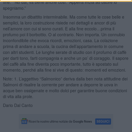
fine.” “No dai, va bene anche così. “Appena inizia ad uscire lo
spegniamo.”
Insomma un dibattito interminabile. Ma come tutte le cose belle e
semplici, la loro costruzione risiede nei dettagli e ancor di più
nell’amore con cui si sono curati. E alla fine eccolo…prima il
profumo poi il borbottio. O al contrario. Non importa. Un connubio
inconfondibile che evoca ricordi, emozioni, casa. La colazione
prima di andare a scuola, la cucina dell’appartamento in comune
con altri studenti. Le lunghe serate di studio con il profumo di caffè
per darti tono, farti compagnia e anche un po’ di coraggio. Il sapore
del caffè alla fine diventa poco importante, tutto è spostato sul
momento, perché alla fine si vive di questo: momenti ed emozioni.
Note: 1. L’aggettivo “Salmonico” deriva dalla ben nota attitudine dei
Salmoni di risalire la corrente per andare a deporre le uova in
acque ben ossigenate e molto dolci per garantire buone condizioni
di vita alla prole.
Dario Dal Canto