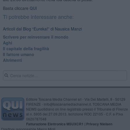
Basta cliccare
QUI
Ti potrebbe interessare anche:
Articoli dal Blog “Eureka!” di Nausica Manzi
​Scrivere per reinventare il mondo
Aghi
Il capitale della fragilità
Il fattore umano
Altrimenti
Editore Toscana Media Channel srl - Via Dei Martelli, 8 - 50129
FIRENZE - info@toscanamediachannel.it. TOSCANA MEDIA
NEWS quotidiano on line registrato presso il Tribunale di Firenze
al n. 5935 del 27.09.2013. Iscrizione ROC 22105 - C.F. e P.Iva
0620787048
Fatturazione Elettronica M5UXCR1 |
Privacy Nielsen
Direttore responsabile Marco Migli