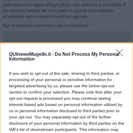
profondamente legata all'agricoltura, non avevano la possibilità di
far evolvere l'attività dei loro poderi in quanto impossibilitati
all'acquisto delle moderne macchine agricole.
Non si potevano permettere tale innovazione!
Quegli amministratori lungimiranti fecero acquistare dalla Banca
QUInewsMugello.it -
Do Not Process My Personal
due nuove trebbiatrici
; una macchina grande ed una piccola in
Information
modo da poter soddisfare le esigenze dei diversi appezzamenti di
terreno.
If you wish to opt-out of the sale, sharing to third parties, or
Quindi cedettero in uso ai vari soci agricoltori le nuove macchine,
processing of your personal or sensitive information for
sia a giornata che ad ore, ricevendo in cambio un canone di affitto.
targeted advertising by us, please use the below opt-out
section to confirm your selection. Please note that after your
Questa semplice ma fondamentale decisione contribuì allo sviluppo
opt-out request is processed you may continue seeing
economico della zona e risollevò le sorti di molte famiglie
interest-based ads based on personal information utilized by
contadine.
us or personal information disclosed to third parties prior to
Chi amministra oggi la stessa banca si chiede cosa può
your opt-out. You may separately opt-out of the further
essere la "trebbiatrice del nuovo millennio".
disclosure of your personal information by third parties on the
La risposta che ci siamo dati è la stessa di quasi 100 anni fa: si
IAB’s list of downstream participants. This information may