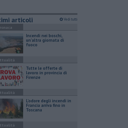
imi articoli
Vedi tutti
ronaca
Incendi nei boschi,
un'altra giornata di
fuoco
ttualità
​Tutte le offerte di
lavoro in provincia di
Firenze
ttualità
L'odore degli incendi in
Francia arriva fino in
Toscana
ttualità