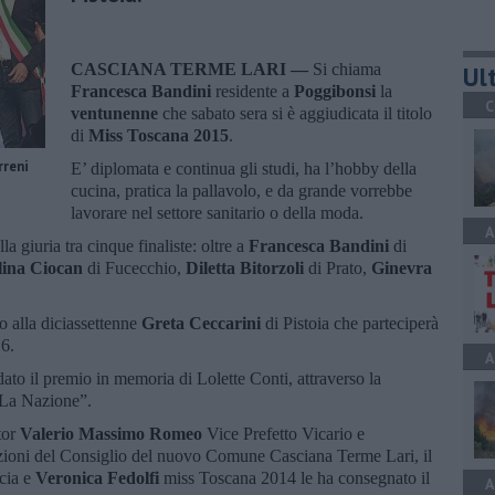
CASCIANA TERME LARI —
Si chiama
Ult
Francesca Bandini
residente a
Poggibonsi
la
C
ventunenne
che sabato sera si è aggiudicata il titolo
di
Miss Toscana 2015
.
rreni
E’ diplomata e continua gli studi, ha l’hobby della
cucina, pratica la pallavolo, e da grande vorrebbe
lavorare nel settore sanitario o della moda.
A
lla giuria tra cinque finaliste: oltre a
Francesca Bandini
di
lina Ciocan
di Fucecchio,
Diletta Bitorzoli
di Prato,
Ginevra
o alla diciassettenne
Greta Ceccarini
di Pistoia che parteciperà
16.
A
ato il premio in memoria di Lolette Conti, attraverso la
“La Nazione”.
tor
Valerio Massimo Romeo
Vice Prefetto Vicario e
zioni del Consiglio del nuovo Comune Casciana Terme Lari, il
scia e
Veronica Fedolfi
miss Toscana 2014 le ha consegnato il
A