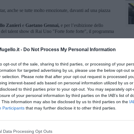
tar, anche se tutte molto emozionate, davanti ad una piazza
llo Zanieri
e
Gaetano Gennai
,
e per l’esibizione dello
 del talent show di Rai Uno "Forte forte forte", il programma
gello.it -
Do Not Process My Personal Information
to opt-out of the sale, sharing to third parties, or processing of your per
formation for targeted advertising by us, please use the below opt-out s
r selection. Please note that after your opt-out request is processed y
eing interest-based ads based on personal information utilized by us or
disclosed to third parties prior to your opt-out. You may separately opt-
oscana iscriviti alla
Newsletter QUInews - ToscanaMedia.
losure of your personal information by third parties on the IAB’s list of
amente nella tua casella di posta.
. This information may also be disclosed by us to third parties on the
IA
Participants
that may further disclose it to other third parties.
l Data Processing Opt Outs