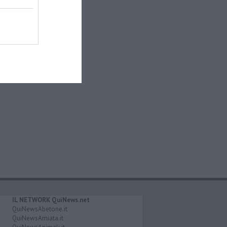
IL NETWORK QuiNews.net
QuiNewsAbetone.it
QuiNewsAmiata.it