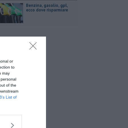
​Benzina, gasolio, gpl,
ecco dove risparmiare
sonal or
ection to
ou may
 personal
out of the
 downstream
B’s List of