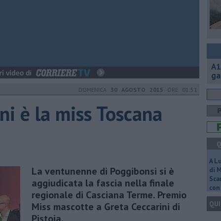
A1
ga
DOMENICA
30 AGOSTO 2015
ORE 01:51
ni è la miss Toscana
Q
A L
La ventunenne di Poggibonsi si è
di 
Scar
aggiudicata la fascia nella finale
con 
regionale di Casciana Terme. Premio
QUI
Miss mascotte a Greta Ceccarini di
Pistoia.