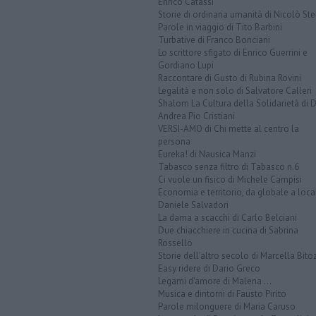
Enrico Catassi
Storie di ordinaria umanità di Nicolò Ste
Parole in viaggio di Tito Barbini
Turbative di Franco Bonciani
Lo scrittore sfigato di Enrico Guerrini e
Gordiano Lupi
Raccontare di Gusto di Rubina Rovini
Legalità e non solo di Salvatore Calleri
Shalom La Cultura della Solidarietà di 
Andrea Pio Cristiani
VERSI-AMO di Chi mette al centro la
persona
Eureka! di Nausica Manzi
Tabasco senza filtro di Tabasco n.6
Ci vuole un fisico di Michele Campisi
Economia e territorio, da globale a loca
Daniele Salvadori
La dama a scacchi di Carlo Belciani
Due chiacchiere in cucina di Sabrina
Rossello
Storie dell'altro secolo di Marcella Bito
Easy ridere di Dario Greco
Legami d'amore di Malena ...
Musica e dintorni di Fausto Pirìto
Parole milonguere di Maria Caruso