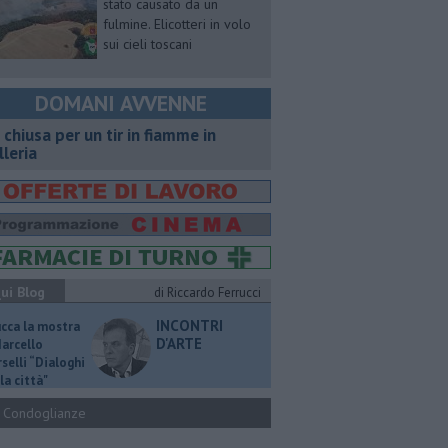
stato causato da un
fulmine. Elicotteri in volo
sui cieli toscani
DOMANI AVVENNE
 chiusa per un tir in fiamme in
lleria
ui Blog
di Riccardo Ferrucci
INCONTRI
ucca la mostra
D'ARTE
Marcello
selli “Dialoghi
la città"
Condoglianze