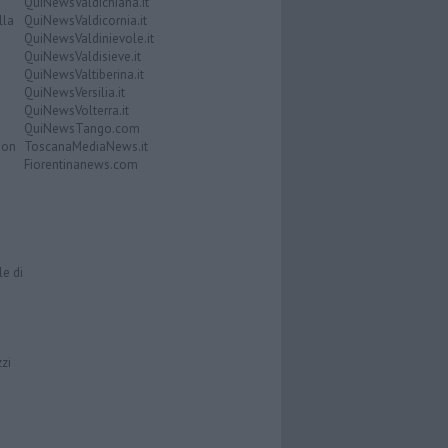
QuiNewsValdichiana.it
lla
QuiNewsValdicornia.it
QuiNewsValdinievole.it
QuiNewsValdisieve.it
QuiNewsValtiberina.it
QuiNewsVersilia.it
QuiNewsVolterra.it
QuiNewsTango.com
Don
ToscanaMediaNews.it
Fiorentinanews.com
le di
zzi