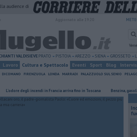
alla audience di
o
Aggiornato alle 19:20
METE
Vene
CHIANTI
VALDISIEVE
PRATO
PISTOIA
AREZZO
SIENA
GROSSETO
Lavoro
Cultura e Spettacolo
Eventi
Sport
Blog
Intervi
DICOMANO
FIRENZUOLA
LONDA
MARRADI
PALAZZUOLO SUL SENIO
PELAG
e degli incendi in Francia arriva fino in Toscana
​Benzina, gasolio, gpl, 
In
fu