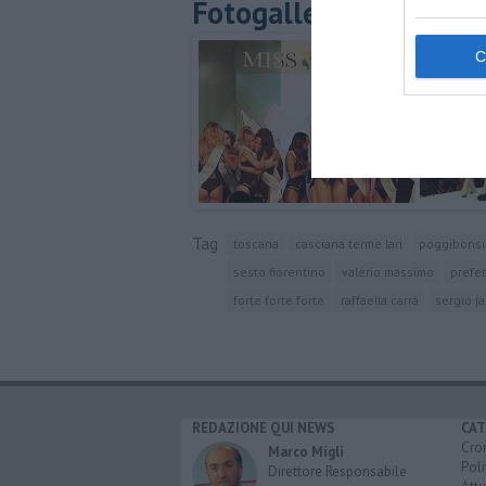
Fotogallery
Tag
toscana
casciana terme lari
poggibonsi
sesto fiorentino
valerio massimo
prefet
forte forte forte
raffaella carrà
sergio j
REDAZIONE QUI NEWS
CAT
Cro
Marco Migli
Poli
Direttore Responsabile