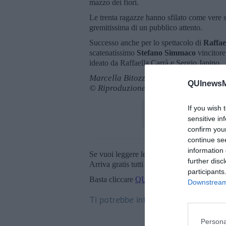
mazzo dei fiori.
Le trenta ragazze hanno sfilato come vere s
gremitissima di un pubblico attento.
Successo anche per lo spettacolo di
Raffae
scatenatissimo
Stefano Simmaco
vincitore
ideato da Raffaella Carrà e Sergio Japino.
Marcella Bitozzi
QUInewsMu
© Riproduzione riservata
If you wish 
sensitive in
confirm you
continue se
information 
Se vuoi leggere le notizie principali della T
further disc
Arriva gratis tutti i giorni alle 20:00 dirett
participants
Basta cliccare
QUI
Downstream 
Ti potrebbe interessare anche:
Persona