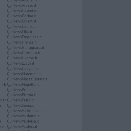
QuiNewsAnimali.it
QuiNewsArezzo.it
QuiNewsCasentino.it
QuiNewsCecina.it
QuiNewsChianti.it
QuiNewsCuoio.it
QuiNewsElba.it
i
QuiNewsEmpolese.it
QuiNewsFirenze.it
QuiNewsGarfagnana.it
QuiNewsGrosseto.it
QuiNewsLivorno.it
QuiNewsLucca.it
QuiNewsLunigiana.it
QuiNewsMaremma.it
QuiNewsMassaCarrara.it
ATTE
QuiNewsMugello.it
QuiNewsPisa.it
QuiNewsPistoia.it
nari
QuiNewsPrato.it
a
QuiNewsSiena.it
QuiNewsValbisenzio.it
QuiNewsValdarno.it
i
QuiNewsValdelsa.it
o e
QuiNewsValdera.it