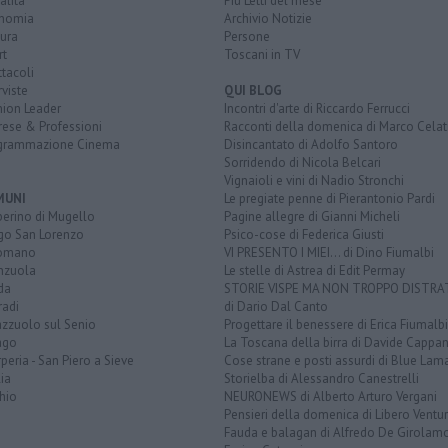
alità
Più Letti del mese
nomia
Archivio Notizie
ura
Persone
rt
Toscani in TV
tacoli
rviste
QUI BLOG
nion Leader
Incontri d'arte di Riccardo Ferrucci
rese & Professioni
Racconti della domenica di Marco Celat
grammazione Cinema
Disincantato di Adolfo Santoro
Sorridendo di Nicola Belcari
Vignaioli e vini di Nadio Stronchi
MUNI
Le pregiate penne di Pierantonio Pardi
berino di Mugello
Pagine allegre di Gianni Micheli
go San Lorenzo
Psico-cose di Federica Giusti
omano
VI PRESENTO I MIEI... di Dino Fiumalbi
enzuola
Le stelle di Astrea di Edit Permay
da
STORIE VISPE MA NON TROPPO DISTR
radi
di Dario Dal Canto
azzuolo sul Senio
Progettare il benessere di Erica Fiumalbi
ago
La Toscana della birra di Davide Cappan
peria - San Piero a Sieve
Cose strane e posti assurdi di Blue Lam
ia
Storielba di Alessandro Canestrelli
hio
NEURONEWS di Alberto Arturo Vergani
Pensieri della domenica di Libero Ventur
Fauda e balagan di Alfredo De Girolam