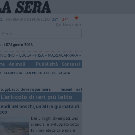
23°
37°
O:
BARBERINO DI MUGELLO
QuiNews.net
rdì
07 Agosto 2026
LIVORNO
LUCCA
PISA
MASSA CARRARA
ste
Animali
Pubblicità
Contatti
O
SCARPERIA - SAN PIERO A SIEVE
VAGLIA
ecco dove risparmiare
Incendi nei boschi, un'altra giornata di fuoco
​
L'articolo di ieri più letto
cendi nei boschi, un'altra giornata di
oco
Dei 5 roghi divampati, uno
si uno si è sviluppato sotto
la linea elettrica e uno è