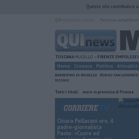
Questo sito contribuisce 
QUI
quotidiano online.
Percorso semplificat
TOSCANA
MUGELLO
FIRENZE
EMPOLESE
Home
Cronaca
Politica
Attualità
BARBERINO DI MUGELLO
BORGO SAN LORENZO
VICCHIO
ta di fuoco
​Tutte le offerte di lavoro in provincia di Firenze
Tutti i titoli:
L'odor
Chiara Pellacani oro, il
padre-giornalista
Paolo: «Cuore ed