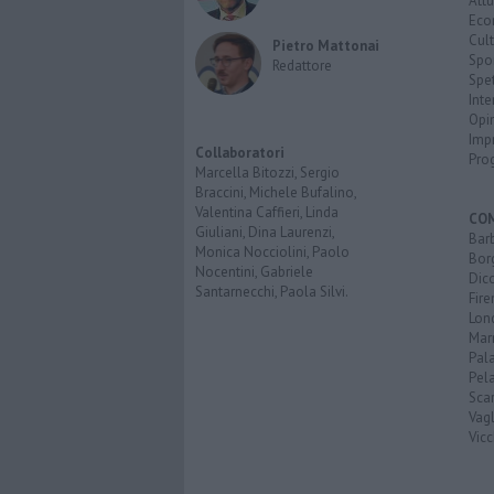
Attu
Eco
Cult
Pietro Mattonai
Spo
Redattore
Spet
Inte
Opi
Imp
Collaboratori
Pro
Marcella Bitozzi, Sergio
Braccini, Michele Bufalino,
Valentina Caffieri, Linda
CO
Giuliani, Dina Laurenzi,
Bar
Monica Nocciolini, Paolo
Bor
Nocentini, Gabriele
Dic
Santarnecchi, Paola Silvi.
Fir
Lon
Mar
Pal
Pel
Scar
Vagl
Vicc