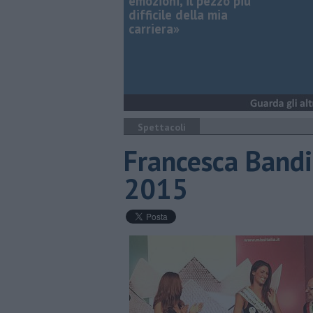
emozioni, il pezzo più
difficile della mia
carriera»
Spettacoli
Francesca Bandi
2015