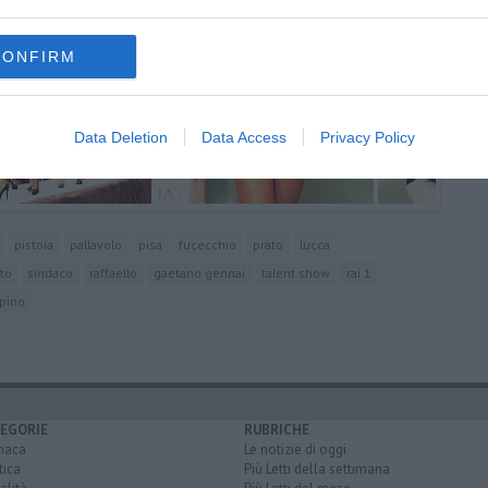
CONFIRM
Data Deletion
Data Access
Privacy Policy
pistoia
pallavolo
pisa
fucecchio
prato
lucca
to
sindaco
raffaello
gaetano gennai
talent show
rai 1
apino
EGORIE
RUBRICHE
naca
Le notizie di oggi
tica
Più Letti della settimana