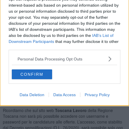
Professioni Qualificate Nei Servizi Sanitari e Sociali
41
interest-based ads based on personal information utilized by
Operai Addetti Ai Servizi di Igiene e Pulizia
30
us or personal information disclosed to third parties prior to
Addetti All'assistenza Personale
29
your opt-out. You may separately opt-out of the further
Commessi Delle Vendite al Minuto
27
disclosure of your personal information by third parties on the
IAB’s list of downstream participants. This information may
Orario Lavoro
also be disclosed by us to third parties on the
IAB’s List of
Downstream Participants
that may further disclose it to other
Full Time
412
third parties.
Part Time
262
Lavoro a Turni
193
Personal Data Processing Opt Outs
Tipologia Contratto
CONFIRM
Lavoro a Tempo Determinato
873
Lavoro a Tempo Indeterminato
95
Tirocinio
28
Data Deletion
Data Access
Privacy Policy
Posizioni Totali: 631
Ricordiamo che sul sito web
Toscana Lavoro
della Regione
Toscana non sarà più possibile accedere con username e
password per le candidature alle offerte. L’accesso, come stabilito
dal Decreto semplificazioni (D.L. 76/2020), sarà possibile solo con