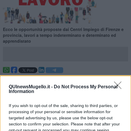
Ecco le opportunità proposte dai Centri Impiego di Firenze e
provincia, lavori a tempo indeterminato e determinato ed
apprendistato
Ecco le opportunità proposte dai Centri Impiego di Firenze e
provincia per la settimana 26 del 2026 (dal 28 June 2026 al 04 July
QUInewsMugello.it -
Do Not Process My Personal
2026), lavori a tempo indeterminato e determinato ed
Information
apprendistato.
Per vedere tutte le offerte di lavoro
CLICCA QUI
If you wish to opt-out of the sale, sharing to third parties, or
processing of your personal or sensitive information for
Questa settimana:
targeted advertising by us, please use the below opt-out
I lavori più richiesti
section to confirm your selection. Please note that after your
opt-out request is processed you may continue seeing