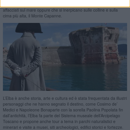
con l’arco oppure fare passeggiate, trekking e climbing, su percorsi
affacciati sul mare oppure che si inerpicano sulle colline e sulla
cima più alta, il Monte Capanne.
L’Elba è anche storia, arte e cultura ed è stata frequentata da illustri
personaggi che ne hanno segnato il destino, come Cosimo de’
Medici e Napoleone Bonaparte con la sorella Paolina Popolata fin
dall’antichità, l’Elba fa parte del Sistema museale dell’Arcipelago
Toscano e propone anche tour a tema in parchi naturalistici e
minerari e visite a musei, siti archeologici, edifici storici e fortezze.