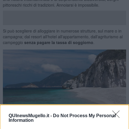
pittoreschi ricchi di tradizioni. Annoiarsi è impossibile.
Si può scegliere di alloggiare in numerose strutture, sul mare o in
campagna; dal resort all'hotel all'appartamento, dall'agriturismo al
campeggio
senza pagare la tassa di soggiorno
.
QUInewsMugello.it -
Do Not Process My Personal
Information
L’isola d’Elba fa parte del Parco Nazionale dell’Arcipelago Toscano,