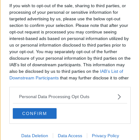
immerso nel Pelagos, il Santuario dei Cetanei, e ha aderito alla
If you wish to opt-out of the sale, sharing to third parties, or
Carta Europea del Turismo sostenibile. Il territorio è
processing of your personal or sensitive information for
straordinariamente variegato, con 147 chilometri di costa e oltre
targeted advertising by us, please use the below opt-out
cinquanta spiagge accessibili: arenili di sabbia dorata o nera che si
section to confirm your selection. Please note that after your
alternano a calette di ciottoli e piccoli sassi e ad alte scogliere.
opt-out request is processed you may continue seeing
interest-based ads based on personal information utilized by
us or personal information disclosed to third parties prior to
your opt-out. You may separately opt-out of the further
disclosure of your personal information by third parties on the
IAB’s list of downstream participants. This information may
also be disclosed by us to third parties on the
IAB’s List of
Downstream Participants
that may further disclose it to other
third parties.
Personal Data Processing Opt Outs
L’isola d’Elba è il luogo ideale per fare vita all’aria aperta e sport. Le
possibilità sono innumerevoli a tutti i livelli: ci si può dedicare al
CONFIRM
nuoto, allo snorkeling e alle immersioni subacquee, alla vela, al
surf, al wind surf e al kyte surf, cimentarsi nel sup pagaiando su
una tavola oppure nel jet-lev flyer volando sulla superficie del mare.
Data Deletion
Data Access
Privacy Policy
Chi ama le discipline terrestri può scegliere il golf, il tennis, il tiro