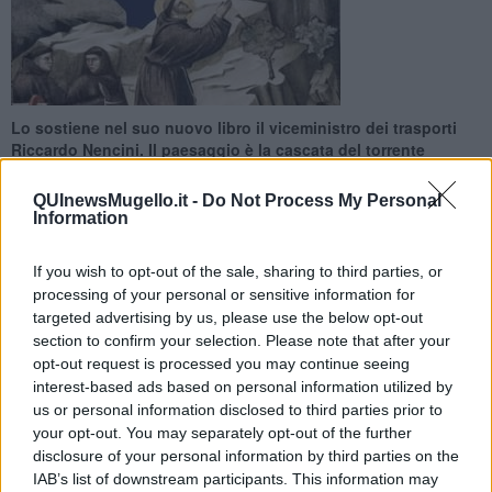
Lo sostiene nel suo nuovo libro il viceministro dei trasporti
Riccardo Nencini. Il paesaggio è la cascata del torrente
Rovigo, a Firenzuola
QUInewsMugello.it -
Do Not Process My Personal
Information
If you wish to opt-out of the sale, sharing to third parties, or
processing of your personal or sensitive information for
ASSISI —
Due alti speroni di roccia, una spaccatura a forma di V e
targeted advertising by us, please use the below opt-out
l'acqua che cade. Il viceministro dei traporti Riccardo Nencini,
section to confirm your selection. Please note that after your
scrittore e storico, nel suo libro
Il magnifico ribelle. Il Mugello di
opt-out request is processed you may continue seeing
Giotto
, avanza la teoria che sia la cascata del torrente Rovigo, a
interest-based ads based on personal information utilized by
Firenzuola, il paesaggio riprodotto da Giotto di Bondone nel
us or personal information disclosed to third parties prior to
Miracolo della sorgente
dipinto nel ciclo di affreschi sulle storie di
your opt-out. You may separately opt-out of the further
San Francesco della basilica superiore di Assisi, tra il 1295 e il
disclosure of your personal information by third parties on the
1300.
IAB’s list of downstream participants. This information may