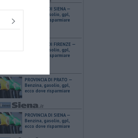
PROVINCIA DI SIENA — ​
Benzina, gasolio, gpl,
ecco dove risparmiare
PROVINCIA DI FIRENZE — ​
Benzina, gasolio, gpl,
ecco dove risparmiare
PROVINCIA DI PRATO — ​
Benzina, gasolio, gpl,
ecco dove risparmiare
PROVINCIA DI SIENA — ​
Benzina, gasolio, gpl,
ecco dove risparmiare