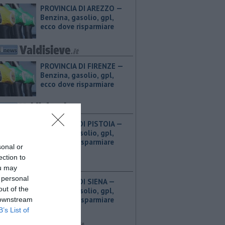
PROVINCIA DI AREZZO — ​
Benzina, gasolio, gpl,
ecco dove risparmiare
PROVINCIA DI FIRENZE — ​
Benzina, gasolio, gpl,
ecco dove risparmiare
PROVINCIA DI PISTOIA — ​
Benzina, gasolio, gpl,
ecco dove risparmiare
sonal or
ection to
ou may
 personal
PROVINCIA DI SIENA — ​
out of the
Benzina, gasolio, gpl,
ecco dove risparmiare
 downstream
B’s List of