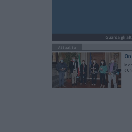
Attualità
On
In o
d'On