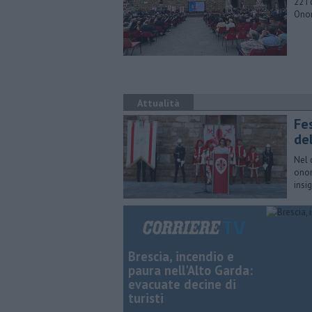
22 i
Onor
Attualità
Fe
de
Nel 
onor
insig
Brescia, incendio e
paura nell'Alto Garda:
evacuate decine di
turisti