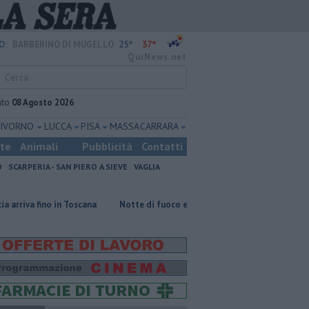
25°
37°
O:
BARBERINO DI MUGELLO
QuiNews.net
ato
08 Agosto 2026
LIVORNO
LUCCA
PISA
MASSA CARRARA
ste
Animali
Pubblicità
Contatti
O
SCARPERIA - SAN PIERO A SIEVE
VAGLIA
o in Toscana
Notte di fuoco e il bosco brucia ancora
Incendi nei bo