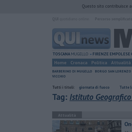
Questo sito contribuisce 
QUI
quotidiano online.
Percorso semplificat
TOSCANA
MUGELLO
FIRENZE
EMPOLESE
Home
Cronaca
Politica
Attualità
BARBERINO DI MUGELLO
BORGO SAN LORENZO
VICCHIO
Incendi nei boschi, un'altra giornata di fuoco
Tutti i titoli:
​Tutte le offerte di 
Tag:
Istituto Geografico
Attualità
Ono