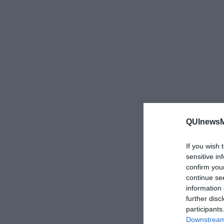
QUInewsMu
If you wish 
sensitive in
confirm you
continue se
information 
further disc
participants
Downstream 