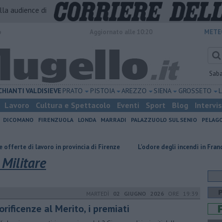
alla audience di
o
Aggiornato alle 10:20
METE
Sab
CHIANTI
VALDISIEVE
PRATO
PISTOIA
AREZZO
SIENA
GROSSETO
Lavoro
Cultura e Spettacolo
Eventi
Sport
Blog
Intervi
DICOMANO
FIRENZUOLA
LONDA
MARRADI
PALAZZUOLO SUL SENIO
PELAG
lavoro in provincia di Firenze
L'odore degli incendi in Francia arriva fin
 Militare
MARTEDÌ
02 GIUGNO 2026
ORE 19:39
rificenze al Merito, i premiati