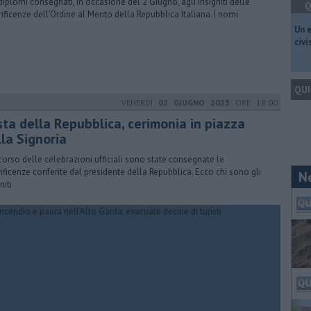
 diplomi consegnati, in occasione del 2 Giugno, agli insigniti delle
Q
ificenze dell’Ordine al Merito della Repubblica Italiana. I nomi
​Un 
civ
QUI
VENERDÌ
02 GIUGNO 2023
ORE 18:00
sta della Repubblica, cerimonia in piazza
lla Signoria
corso delle celebrazioni ufficiali sono state consegnate le
ificenze conferite dal presidente della Repubblica. Ecco chi sono gli
N
niti