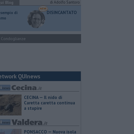
ui Blog
di Adolfo Santoro
DISINCANTATO
esempio di
ismo
Condoglianze
etwork QUInews
CECINA — Il nido di
Caretta caretta continua
a stupire
PONSACCO — Nuova isola