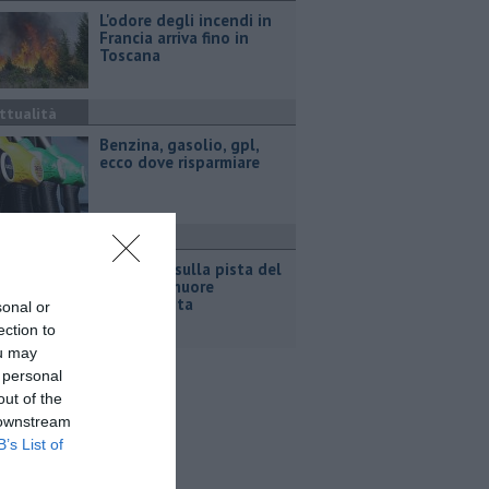
L'odore degli incendi in
Francia arriva fino in
Toscana
ttualità
​Benzina, gasolio, gpl,
ecco dove risparmiare
ronaca
Incidente sulla pista del
Mugello, muore
motociclista
sonal or
ection to
ou may
 personal
out of the
 downstream
B’s List of