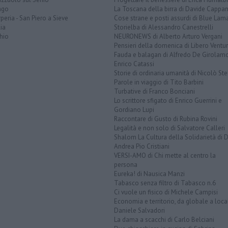
ago
La Toscana della birra di Davide Cappan
peria - San Piero a Sieve
Cose strane e posti assurdi di Blue Lam
ia
Storielba di Alessandro Canestrelli
hio
NEURONEWS di Alberto Arturo Vergani
Pensieri della domenica di Libero Ventur
Fauda e balagan di Alfredo De Girolam
Enrico Catassi
Storie di ordinaria umanità di Nicolò Ste
Parole in viaggio di Tito Barbini
Turbative di Franco Bonciani
Lo scrittore sfigato di Enrico Guerrini e
Gordiano Lupi
Raccontare di Gusto di Rubina Rovini
Legalità e non solo di Salvatore Calleri
Shalom La Cultura della Solidarietà di 
Andrea Pio Cristiani
VERSI-AMO di Chi mette al centro la
persona
Eureka! di Nausica Manzi
Tabasco senza filtro di Tabasco n.6
Ci vuole un fisico di Michele Campisi
Economia e territorio, da globale a loca
Daniele Salvadori
La dama a scacchi di Carlo Belciani