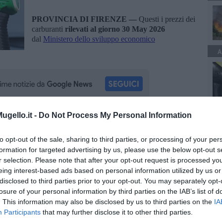
PROVINCIA DI FIRENZE —
Questi i prezzi dei
carburanti
rilevati al giorno 30 May 2026
dal
Ministero dello sviluppo economico
A
C
gello.it -
Do Not Process My Personal Information
oscana iscriviti alla
Newsletter QUInews - ToscanaMedia.
amente nella tua casella di posta.
to opt-out of the sale, sharing to third parties, or processing of your per
formation for targeted advertising by us, please use the below opt-out s
r selection. Please note that after your opt-out request is processed y
eing interest-based ads based on personal information utilized by us or
disclosed to third parties prior to your opt-out. You may separately opt-
losure of your personal information by third parties on the IAB’s list of
ze
ministero dello sviluppo economico
. This information may also be disclosed by us to third parties on the
IA
Participants
that may further disclose it to other third parties.