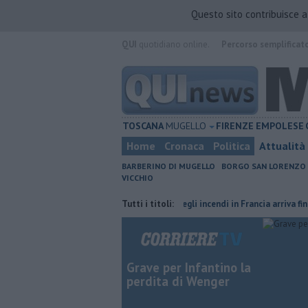
Questo sito contribuisce 
QUI
quotidiano online.
Percorso semplificat
TOSCANA
MUGELLO
FIRENZE
EMPOLESE
Home
Cronaca
Politica
Attualità
BARBERINO DI MUGELLO
BORGO SAN LORENZO
VICCHIO
 in provincia di Firenze
L'odore degli incendi in Francia arriva fino in T
Tutti i titoli:
Grave per Infantino la
perdita di Wenger