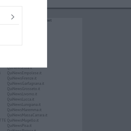
IL NETWORK QuiNews.net
QuiNewsAbetone.it
QuiNewsAmiata.it
QuiNewsAnimali.it
QuiNewsArezzo.it
QuiNewsCasentino.it
QuiNewsCecina.it
QuiNewsChianti.it
QuiNewsCuoio.it
QuiNewsElba.it
i
QuiNewsEmpolese.it
QuiNewsFirenze.it
QuiNewsGarfagnana.it
QuiNewsGrosseto.it
QuiNewsLivorno.it
QuiNewsLucca.it
QuiNewsLunigiana.it
QuiNewsMaremma.it
QuiNewsMassaCarrara.it
ATTE
QuiNewsMugello.it
QuiNewsPisa.it
QuiNewsPistoia.it