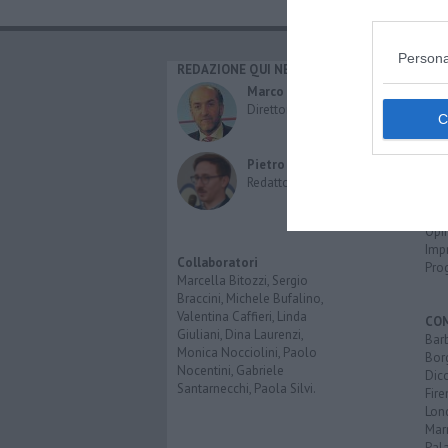
Persona
REDAZIONE QUI NEWS
CAT
Cro
Marco Migli
Poli
Direttore Responsabile
Attu
Eco
Cult
Pietro Mattonai
Spo
Redattore
Spet
Inte
Opi
Imp
Collaboratori
Pro
Marcella Bitozzi, Sergio
Braccini, Michele Bufalino,
Valentina Caffieri, Linda
CO
Giuliani, Dina Laurenzi,
Bar
Monica Nocciolini, Paolo
Bor
Nocentini, Gabriele
Dic
Santarnecchi, Paola Silvi.
Fir
Lon
Mar
Pal