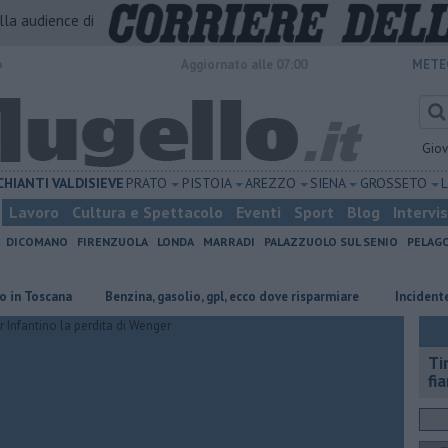
alla audience di
o
Aggiornato alle 07:00
METE
Gio
CHIANTI
VALDISIEVE
PRATO
PISTOIA
AREZZO
SIENA
GROSSETO
Lavoro
Cultura e Spettacolo
Eventi
Sport
Blog
Intervi
DICOMANO
FIRENZUOLA
LONDA
MARRADI
PALAZZUOLO SUL SENIO
PELAG
oscana
​Benzina, gasolio, gpl, ecco dove risparmiare
Incidente sulla 
Ti
fi