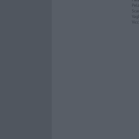
Pel
Scar
Vagl
Vicc