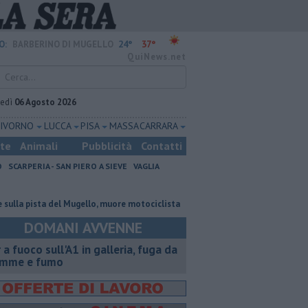
24°
37°
O:
BARBERINO DI MUGELLO
QuiNews.net
vedì
06 Agosto 2026
LIVORNO
LUCCA
PISA
MASSA CARRARA
ste
Animali
Pubblicità
Contatti
O
SCARPERIA - SAN PIERO A SIEVE
VAGLIA
pista del Mugello, muore motociclista
​Tutte le offerte di lavoro in prov
DOMANI AVVENNE
r a fuoco sull'A1 in galleria, fuga da
amme e fumo