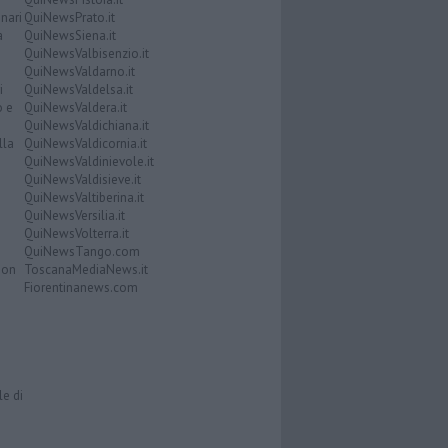
nari
QuiNewsPrato.it
a
QuiNewsSiena.it
QuiNewsValbisenzio.it
QuiNewsValdarno.it
i
QuiNewsValdelsa.it
o e
QuiNewsValdera.it
QuiNewsValdichiana.it
lla
QuiNewsValdicornia.it
QuiNewsValdinievole.it
QuiNewsValdisieve.it
QuiNewsValtiberina.it
QuiNewsVersilia.it
QuiNewsVolterra.it
QuiNewsTango.com
Don
ToscanaMediaNews.it
Fiorentinanews.com
le di