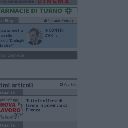
ui Blog
di Riccardo Ferrucci
INCONTRI
ucca la mostra
D'ARTE
Marcello
selli “Dialoghi
la città"
Condoglianze
imi articoli
Vedi tutti
ttualità
​Tutte le offerte di
lavoro in provincia di
Firenze
ttualità