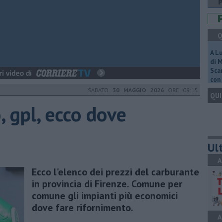
Q
A L
di 
Scar
con 
SABATO
30 MAGGIO 2026
ORE 09:15
QUI
, gpl, ecco dove
Ult
A
Ecco l'elenco dei prezzi del carburante
in provincia di Firenze. Comune per
comune gli impianti più economici
dove fare rifornimento.
A