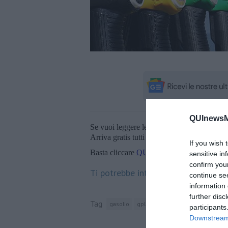
QUInewsMu
Se vuoi leggere le notizie principali della T
Arriva gratis tutti i giorni alle 20:00 dirett
If you wish 
Basta cliccare
QUI
sensitive in
confirm you
Ti potrebbe interessare anche:
continue se
information 
further disc
Tag
gasolio
gpl
città metropolitana di firen
participants
Downstream 