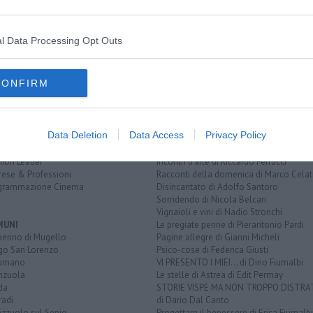
l Data Processing Opt Outs
EGORIE
RUBRICHE
naca
Le notizie di oggi
tica
Più Letti della settimana
CONFIRM
alità
Più Letti del mese
nomia
Archivio Notizie
ura
Persone
rt
Toscani in TV
Data Deletion
Data Access
Privacy Policy
tacoli
rviste
QUI BLOG
nion Leader
Incontri d'arte di Riccardo Ferrucci
rese & Professioni
Racconti della domenica di Marco Celat
grammazione Cinema
Disincantato di Adolfo Santoro
Sorridendo di Nicola Belcari
Vignaioli e vini di Nadio Stronchi
MUNI
Le pregiate penne di Pierantonio Pardi
berino di Mugello
Pagine allegre di Gianni Micheli
go San Lorenzo
Psico-cose di Federica Giusti
omano
VI PRESENTO I MIEI... di Dino Fiumalbi
enzuola
Le stelle di Astrea di Edit Permay
da
STORIE VISPE MA NON TROPPO DISTR
radi
di Dario Dal Canto
azzuolo sul Senio
Progettare il benessere di Erica Fiumalbi