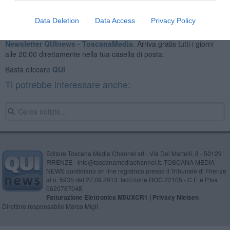
Data Deletion
Data Access
Privacy Policy
Se vuoi leggere le notizie principali della Toscana iscriviti alla
Newsletter QUInews - ToscanaMedia.
Arriva gratis tutti i giorni
alle 20:00 direttamente nella tua casella di posta.
Basta cliccare
QUI
Ti potrebbe interessare anche:
Editore Toscana Media Channel srl - Via Dei Martelli, 8 - 50129
FIRENZE - info@toscanamediachannel.it. TOSCANA MEDIA
NEWS quotidiano on line registrato presso il Tribunale di Firenze
al n. 5935 del 27.09.2013. Iscrizione ROC 22105 - C.F. e P.Iva
0620787048
Fatturazione Elettronica M5UXCR1 |
Privacy Nielsen
Direttore responsabile Marco Migli