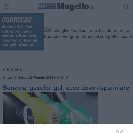
Anche gli elefanti
soffrono il caldo
record, a Budapest
vengono rinfrescati
con getti d'acqua
Indietro
,
Sabato
ore 09:15
Attualità
23 Maggio 2026
Benzina, gasolio, gpl, ecco dove risparmiare