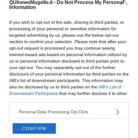
QUInewsMugello.it -
Do Not Process My Personal
Information
If you wish to opt-out of the sale, sharing to third parties, or
processing of your personal or sensitive information for
Ecco l'elenco dei prezzi del carburante in provincia di Firenze.
Comune per comune gli impianti più economici dove fare
targeted advertising by us, please use the below opt-out
rifornimento.
section to confirm your selection. Please note that after your
opt-out request is processed you may continue seeing
interest-based ads based on personal information utilized by
us or personal information disclosed to third parties prior to
your opt-out. You may separately opt-out of the further
disclosure of your personal information by third parties on the
PROVINCIA DI FIRENZE —
Questi i prezzi dei carburanti
rilevati al
IAB’s list of downstream participants. This information may
giorno 23 May 2026
dal
Ministero dello sviluppo economico
also be disclosed by us to third parties on the
IAB’s List of
Downstream Participants
that may further disclose it to other
third parties.
Personal Data Processing Opt Outs
CONFIRM