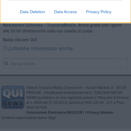
Data Deletion
Data Access
Privacy Policy
Se vuoi leggere le notizie principali della Toscana iscriviti alla
Newsletter QUInews - ToscanaMedia.
Arriva gratis tutti i giorni
alle 20:00 direttamente nella tua casella di posta.
Basta cliccare
QUI
Ti potrebbe interessare anche:
Editore Toscana Media Channel srl - Via Dei Martelli, 8 - 50129
FIRENZE - info@toscanamediachannel.it. TOSCANA MEDIA
NEWS quotidiano on line registrato presso il Tribunale di Firenze
al n. 5935 del 27.09.2013. Iscrizione ROC 22105 - C.F. e P.Iva
0620787048
Fatturazione Elettronica M5UXCR1 |
Privacy Nielsen
Direttore responsabile Marco Migli