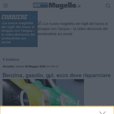
«La nuova maglietta
dei vigili del fuoco si
strappa con l'acqua»:
la video-denuncia del
sindacalista sui
social
Indietro
,
Sabato
ore 09:15
Attualità
09 Maggio 2026
Benzina, gasolio, gpl, ecco dove risparmiare