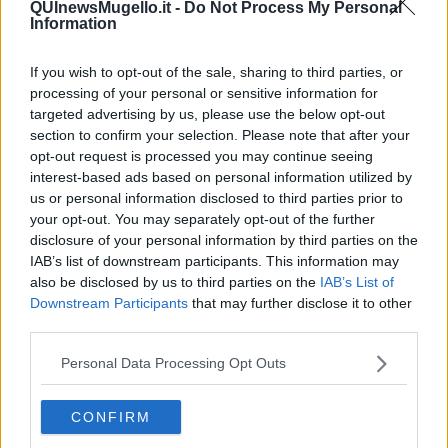
QUInewsMugello.it -
Do Not Process My Personal
Information
If you wish to opt-out of the sale, sharing to third parties, or
processing of your personal or sensitive information for
Ecco l'elenco dei prezzi del carburante in provincia di Firenze.
Comune per comune gli impianti più economici dove fare
targeted advertising by us, please use the below opt-out
rifornimento.
section to confirm your selection. Please note that after your
opt-out request is processed you may continue seeing
interest-based ads based on personal information utilized by
us or personal information disclosed to third parties prior to
your opt-out. You may separately opt-out of the further
disclosure of your personal information by third parties on the
PROVINCIA DI FIRENZE —
Questi i prezzi dei carburanti
rilevati al
IAB’s list of downstream participants. This information may
giorno 09 May 2026
dal
Ministero dello sviluppo economico
also be disclosed by us to third parties on the
IAB’s List of
Downstream Participants
that may further disclose it to other
third parties.
Personal Data Processing Opt Outs
CONFIRM