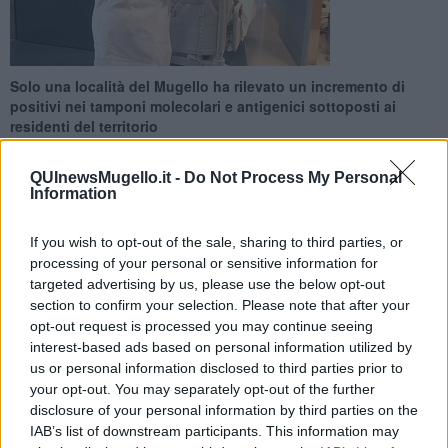
Solo una località del Mugello ha rilevato un incremento di
positivi nei tamponi molecolari e antigenici sottoposti ai
residenti del territorio
QUInewsMugello.it -
Do Not Process My Personal
Information
If you wish to opt-out of the sale, sharing to third parties, or
BORGO SAN LORENZO —
I nuovi tamponi positivi tracciati nel
processing of your personal or sensitive information for
Mugello sono 3, l'incremento dei casi di Covid resta dunque
targeted advertising by us, please use the below opt-out
contenuto rispetto all'aumento dei contagi metropolitani.
section to confirm your selection. Please note that after your
Sono 26 i tamponi positivi emersi a Firenze sugli 84 rilevati in tutta
opt-out request is processed you may continue seeing
la Città metropolitana. Il capoluogo ha registrato anche un nuovo
interest-based ads based on personal information utilized by
decesso dopo 48 ore di tregua, è il terzo della settimana.
us or personal information disclosed to third parties prior to
your opt-out. You may separately opt-out of the further
disclosure of your personal information by third parties on the
IAB’s list of downstream participants. This information may